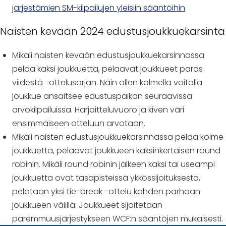
järjestämien SM-kilpailujen yleisiin sääntöihin
Naisten kevään 2024 edustusjoukkuekarsinta
Mikäli naisten kevään edustusjoukkuekarsinnassa
pelaa kaksi joukkuetta, pelaavat joukkueet paras
viidestä -ottelusarjan. Näin ollen kolmella voitolla
joukkue ansaitsee edustuspaikan seuraavissa
arvokilpailuissa. Harjoitteluvuoro ja kiven väri
ensimmäiseen otteluun arvotaan.
Mikäli naisten edustusjoukkuekarsinnassa pelaa kolme
joukkuetta, pelaavat joukkueen kaksinkertaisen round
robinin. Mikäli round robinin jälkeen kaksi tai useampi
joukkuetta ovat tasapisteissä ykkössijoituksesta,
pelataan yksi tie-break -ottelu kahden parhaan
joukkueen välillä. Joukkueet sijoitetaan
paremmuusjärjestykseen WCF:n sääntöjen mukaisesti.