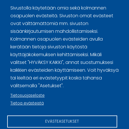
Ottelut kellotetaan
Sivustolla käytetään omia sekä kolmannen
osapuolen evästeitä. Sivuston omat evästeet
ovat välttämättömiä mm. sivuston
sisäänkirjautumisen mahdollistamiseksi.
Kolmannen osapuolen evästeiden avulla
Curling Finland
kerätään tietoja sivuston käytöstä
käyttäjäkokemuksen kehittämiseksi. Mikäli
Curling.fi
valitset "HYVÄKSY KAIKKI", annat suostumuksesi
kaikkien evästeiden käyttämiseen. Voit hyväksyä
Curling Finland
tai kieltää eri evästetyypit koska tahansa
valitsemalla "Asetukset".
Tietosuojaseloste
Sivuston käyttöehdot ja sisällön käyttöoikeudet
Tietoa evästeistä
Tietosuojaselosteet
EVÄSTEASETUKSET
Tietoa evästeistä