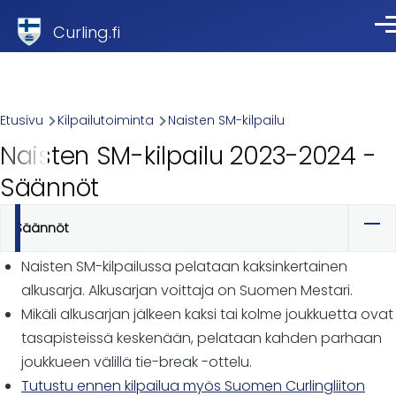
Skip to main content
Curling.fi
Val
Breadcrumb
Etusivu
Kilpailutoiminta
Naisten SM-kilpailu
Naisten SM-kilpailu 2023-2024 -
Säännöt
Säännöt
Ensisijaiset
välilehdet
Naisten SM-kilpailussa pelataan kaksinkertainen
alkusarja. Alkusarjan voittaja on Suomen Mestari.
Mikäli alkusarjan jälkeen kaksi tai kolme joukkuetta ovat
tasapisteissä keskenään, pelataan kahden parhaan
joukkueen välillä tie-break -ottelu.
Tutustu ennen kilpailua myös Suomen Curlingliiton