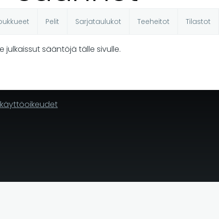
oukkueet
Pelit
Sarjataulukot
Teeheitot
Tilastot
t
le julkaissut sääntöjä tälle sivulle.
n käyttöoikeudet