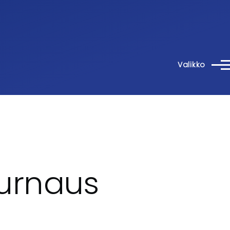
Valikko
urnaus