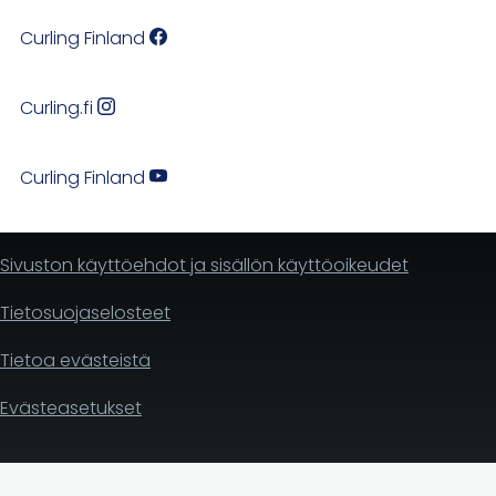
Curling Finland
Curling.fi
Curling Finland
Sivuston käyttöehdot ja sisällön käyttöoikeudet
Tietosuojaselosteet
Tietoa evästeistä
Evästeasetukset