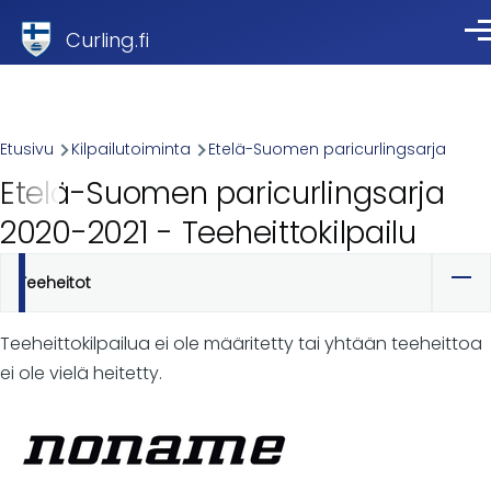
Skip to main content
Curling.fi
Val
Breadcrumb
Etusivu
Kilpailutoiminta
Etelä-Suomen paricurlingsarja
Etelä-Suomen paricurlingsarja
2020-2021 - Teeheittokilpailu
Teeheitot
Ensisijaiset
välilehdet
Teeheittokilpailua ei ole määritetty tai yhtään teeheittoa
ei ole vielä heitetty.