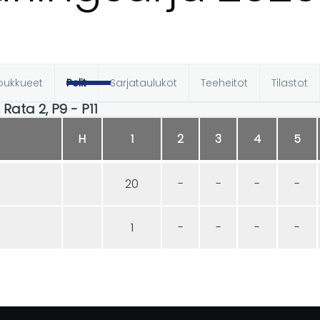
oukkueet
Pelit
Sarjataulukot
Teeheitot
Tilastot
t
0, Rata 2, P9 - P11
H
1
2
3
4
5
20
-
-
-
-
1
-
-
-
-