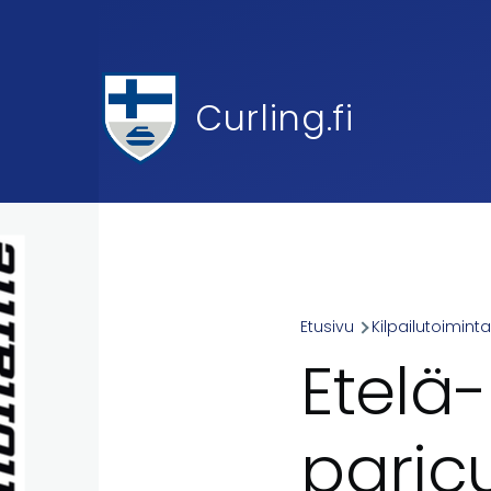
Skip to main content
Curling.fi
Etusivu
Kilpailutoimint
Breadcr
Etelä
paric