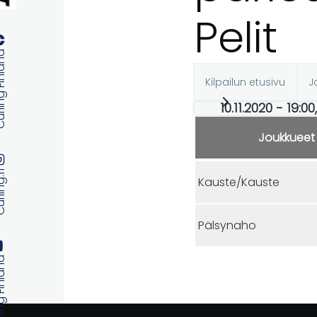
Pelit
 Finland
Kilpailun etusivu
J
Ensisijaise
10.11.2020 - 19:0
välilehdet
Joukkueet
ng.fi
Kauste/Kauste
Pälsynaho
 Finland