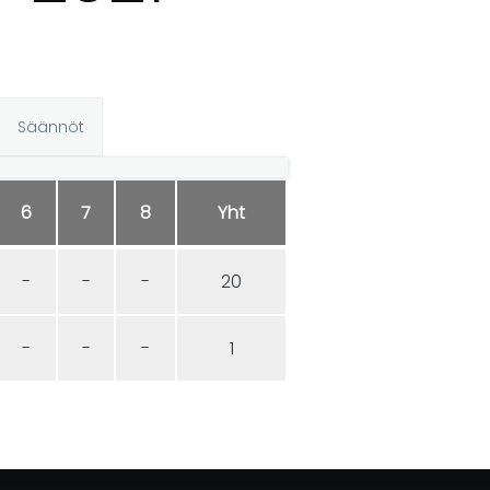
Säännöt
6
7
8
Yht
-
-
-
20
-
-
-
1