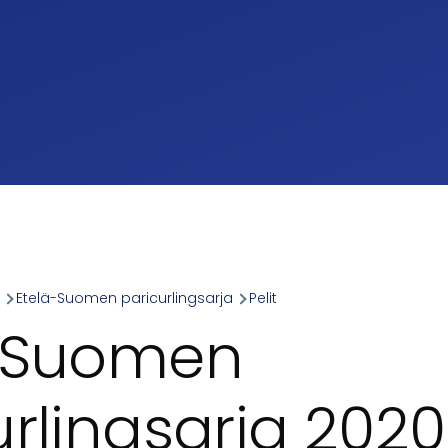
a
Etelä-Suomen paricurlingsarja
Pelit
umb
-Suomen
urlingsarja 2020