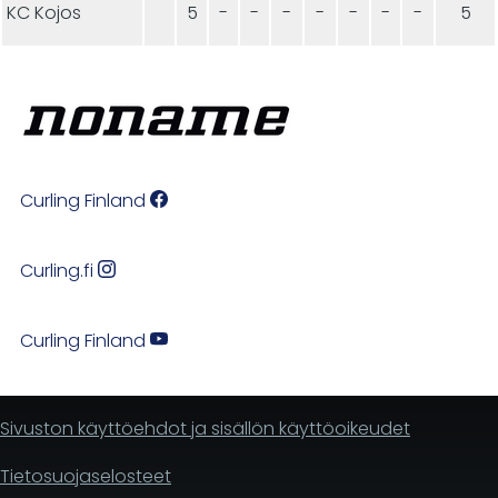
KC Kojos
5
-
-
-
-
-
-
-
5
Curling Finland
Curling.fi
Curling Finland
Sivuston käyttöehdot ja sisällön käyttöoikeudet
Tietosuojaselosteet