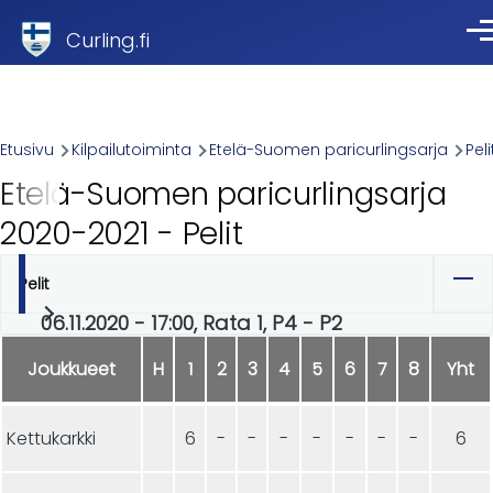
Skip to main content
Curling.fi
Val
Breadcrumb
Etusivu
Kilpailutoiminta
Etelä-Suomen paricurlingsarja
Peli
Etelä-Suomen paricurlingsarja
2020-2021 - Pelit
Pelit
Ensisijaiset
06.11.2020 - 17:00, Rata 1, P4 - P2
välilehdet
Joukkueet
H
1
2
3
4
5
6
7
8
Yht
Kettukarkki
6
-
-
-
-
-
-
-
6