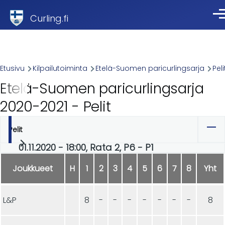
Skip to main content
Curling.fi
Val
Breadcrumb
Etusivu
Kilpailutoiminta
Etelä-Suomen paricurlingsarja
Peli
Etelä-Suomen paricurlingsarja
2020-2021 - Pelit
Pelit
Ensisijaiset
01.11.2020 - 18:00, Rata 2, P6 - P1
välilehdet
Joukkueet
H
1
2
3
4
5
6
7
8
Yht
L&P
8
-
-
-
-
-
-
-
8