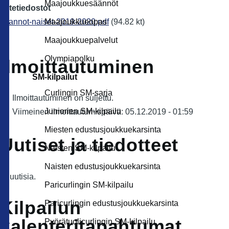
Maajoukkuesäännöt
Liitetiedostot
saannot-naiset-2019-2020.pdf
(94.82 kt)
Maajoukkueopas
Maajoukkuepalvelut
Olympiapolku
Ilmoittautuminen
SM-kilpailut
Curlingin SM-sarja
Ilmoittautuminen on suljettu.
Juniorien SM-kilpailu
Viimeinen ilmoittautumispäivä: 05.12.2019 - 01:59
Miesten edustusjoukkuekarsinta
Uutiset ja tiedotteet
Naisten SM-kilpailu
Naisten edustusjoukkuekarsinta
Ei uutisia.
Paricurlingin SM-kilpailu
Kilpailun
Paricurlingin edustusjoukkuekarsinta
kalenteritapahtumat
Pyörätuolicurlingin SM-kilpailu