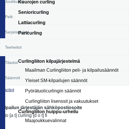
Joukkueet
Kuurojen curling
Senioricurling
Pelit
Lattiacurling
Sarjataulukot
Paricurling
Teeheitot
Curlingliiton kilpajärjestelmä
Tilastot
Maailman Curlingliiton peli- ja kilpailusäännöt
Säännöt
Yleiset SM-kilpailujen säännöt
T-heitot
Pyörätuolicurlingin säännöt
Curlingliiton lisenssit ja vakuutukset
Kilpailun järjestäjän sähköpostiosoite
Curlingliiton huippu-urheilu
liitto
[a t]
curling
[d o t]
fi
Maajoukkuevalinnat