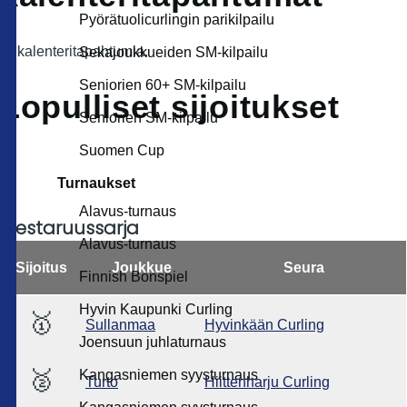
Pyörätuolicurlingin parikilpailu
Ei kalenteritapahtumia.
Sekajoukkueiden SM-kilpailu
Seniorien 60+ SM-kilpailu
Lopulliset sijoitukset
Seniorien SM-kilpailu
Suomen Cup
Turnaukset
Alavus-turnaus
Mestaruussarja
Alavus-turnaus
Sijoitus
Joukkue
Seura
Finnish Bonspiel
Hyvin Kaupunki Curling
🥇
Sullanmaa
Hyvinkään Curling
Joensuun juhlaturnaus
🥈
Kangasniemen syysturnaus
Turto
Hiittenharju Curling