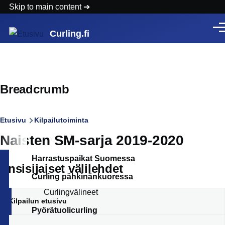
Skip to main content
Vali
Curling.fi
Breadcrumb
Etusivu
Kilpailutoiminta
Naisten SM-sarja 2019-2020
Harrastuspaikat Suomessa
Ensisijaiset välilehdet
Curling pähkinänkuoressa
Curlingvälineet
Kilpailun etusivu
Pyörätuolicurling