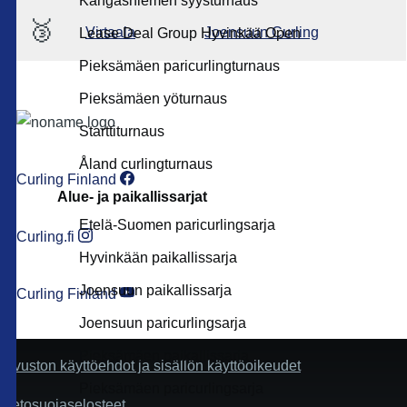
Kangasniemen syysturnaus
🥉
Virtaala
Joensuun Curling
Lease Deal Group Hyvinkää Open
Pieksämäen paricurlingturnaus
Pieksämäen yöturnaus
Starttiturnaus
Åland curlingturnaus
Curling Finland
Alue- ja paikallissarjat
Etelä-Suomen paricurlingsarja
Curling.fi
Hyvinkään paikallissarja
Joensuun paikallissarja
Curling Finland
Joensuun paricurlingsarja
Pieksämäen paikallissarja
Sivuston käyttöehdot ja sisällön käyttöoikeudet
Pieksämäen paricurlingsarja
Tietosuojaselosteet