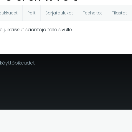
oukkueet
Pelit
Sarjataulukot
Teeheitot
Tilastot
t
le julkaissut sääntöjä tälle sivulle.
n käyttöoikeudet