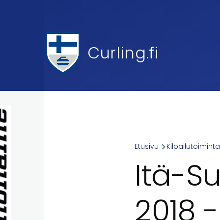
Skip to main content
Curling.fi
Etusivu
Kilpailutoimint
Breadcr
Itä-S
2018 