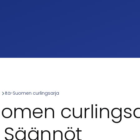
a
Itä-Suomen curlingsarja
umb
uomen curlingsa
- Säännöt