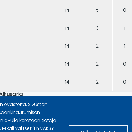
14
5
0
14
3
1
14
2
1
14
2
0
14
2
0
 Alkusarja
 evästeitä. Sivuston
säänkirjautumisen
 avulla kerätään tietoja
n käyttöoikeudet
Mikäli valitset "HYVÄKSY