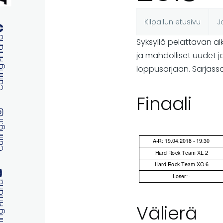
Kilpailun etusivu
J
Ensisijaise
 Finland
Syksyllä pelattavan a
ja mahdolliset uudet 
välilehdet
loppusarjaan. Sarjass
Finaali
ng.fi
 Finland
Välierä