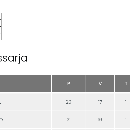
sarja
P
V
T
L
20
17
1
XO
21
16
1