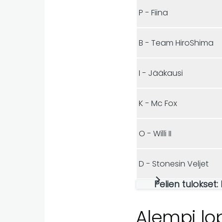
P - Fiina
B - Team HiroShima
I - Jääkausi
K - Mc Fox
O - Willi II
D - Stonesin Veljet
Pelien tulokset
Alempi lo