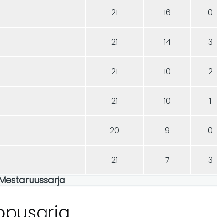
21
16
0
21
14
3
21
10
2
21
10
1
20
9
0
21
7
3
: Mestaruussarja
ppusarja