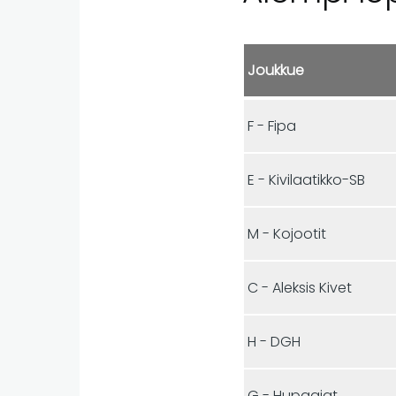
Joukkue
F - Fipa
E - Kivilaatikko-SB
M - Kojootit
C - Aleksis Kivet
H - DGH
G - Hupaajat