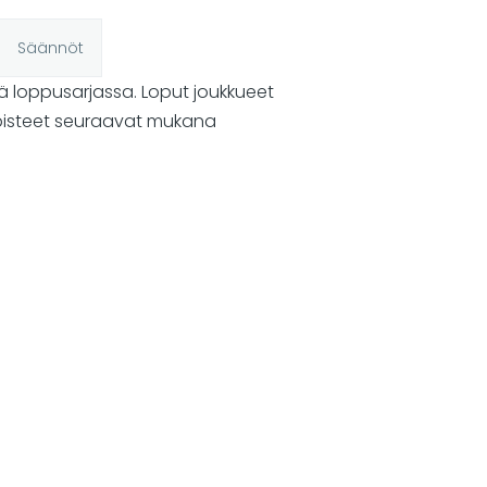
Säännöt
ä loppusarjassa. Loput joukkueet
 pisteet seuraavat mukana