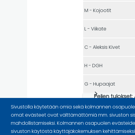
M - Kojootit
L - Viikate
C - Aleksis Kivet
H - DGH
G - Hupaajat
Pelien tulokset:
Sivustolla käytetään omia sekä kolmannen osapuolen
omat evästeet ovat välttämättömiä mm. sivuston si
mahdollistamiseksi. Kolmannen osapuolen evästeiden
Sivuston käyttöehdot ja sisällö
sivuston käytöstä käyttäjäkokemuksen kehittämiseksi. 