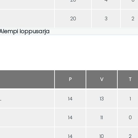
20
3
2
: Alempi loppusarja
P
V
T
L
14
13
1
14
11
0
14
10
2