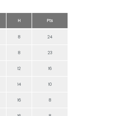
H
Pts
8
24
8
23
12
16
14
10
16
8
16
8