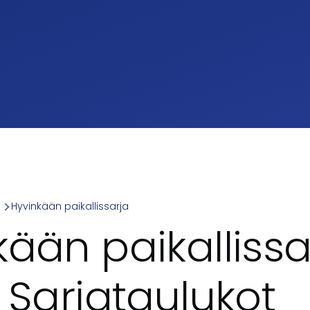
a
Hyvinkään paikallissarja
umb
ään paikallissa
 Sarjataulukot