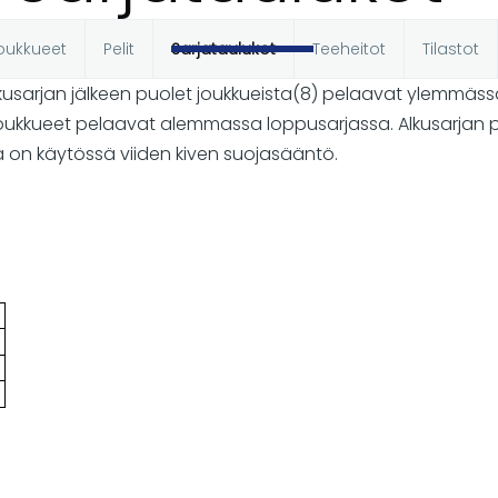
oukkueet
Pelit
Sarjataulukot
Teeheitot
Tilastot
t
lkusarjan jälkeen puolet joukkueista(8) pelaavat ylemmäss
joukkueet pelaavat alemmassa loppusarjassa. Alkusarjan
a on käytössä viiden kiven suojasääntö.