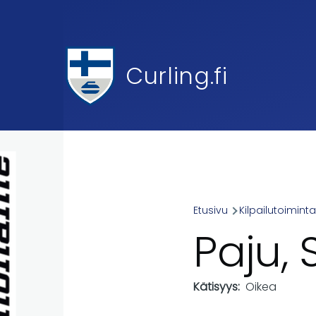
Skip to main content
Curling.fi
Etusivu
Kilpailutoimint
Breadcr
Paju, S
Kätisyys
Oikea