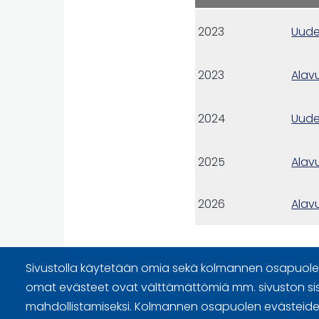
2023
Uud
2023
Alav
2024
Uud
2025
Alav
2026
Alav
Sivustolla käytetään omia sekä kolmannen osapuolen
omat evästeet ovat välttämättömiä mm. sivuston si
mahdollistamiseksi. Kolmannen osapuolen evästeiden
Sivuston käyttöehdot ja sisällö