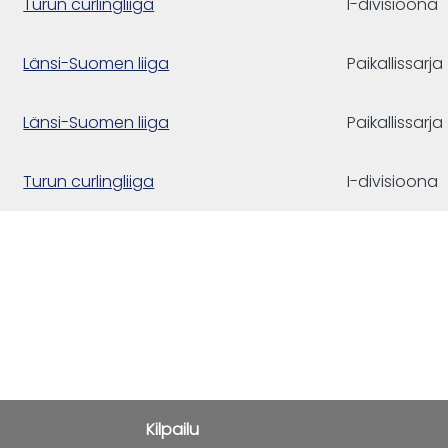
Turun curlingliiga
I-divisioona
Länsi-Suomen liiga
Paikallissarja
Länsi-Suomen liiga
Paikallissarja
Turun curlingliiga
I-divisioona
Kilpailu