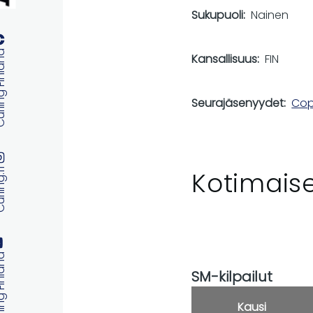
Sukupuoli
Nainen
 Finland
Kansallisuus
FIN
Seurajäsenyydet
Copp
Kotimaise
ng.fi
 Finland
SM-kilpailut
Kausi