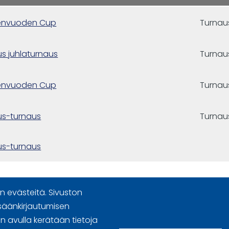
envuoden Cup
Turnau
us juhlaturnaus
Turnau
envuoden Cup
Turnau
us-turnaus
Turnau
us-turnaus
 evästeitä. Sivuston
säänkirjautumisen
 avulla kerätään tietoja
n käyttöoikeudet