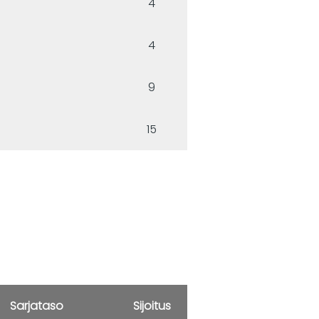
4
4
9
15
Sarjataso
Sijoitus