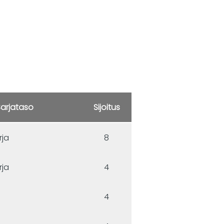
Sarjataso
Sijoitus
rja
8
rja
4
4