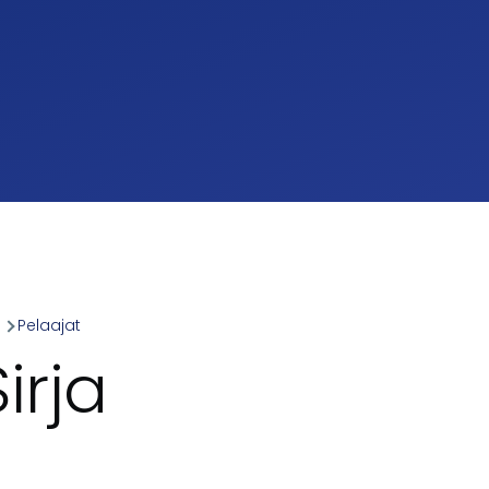
a
Pelaajat
umb
irja