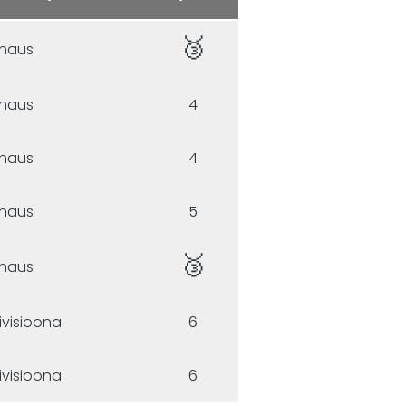
🥉
rnaus
rnaus
4
rnaus
4
rnaus
5
🥉
rnaus
divisioona
6
divisioona
6