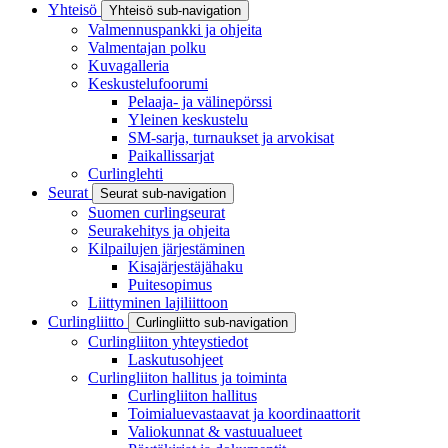
Yhteisö
Yhteisö sub-navigation
Valmennuspankki ja ohjeita
Valmentajan polku
Kuvagalleria
Keskustelufoorumi
Pelaaja- ja välinepörssi
Yleinen keskustelu
SM-sarja, turnaukset ja arvokisat
Paikallissarjat
Curlinglehti
Seurat
Seurat sub-navigation
Suomen curlingseurat
Seurakehitys ja ohjeita
Kilpailujen järjestäminen
Kisajärjestäjähaku
Puitesopimus
Liittyminen lajiliittoon
Curlingliitto
Curlingliitto sub-navigation
Curlingliiton yhteystiedot
Laskutusohjeet
Curlingliiton hallitus ja toiminta
Curlingliiton hallitus
Toimialuevastaavat ja koordinaattorit
Valiokunnat & vastuualueet