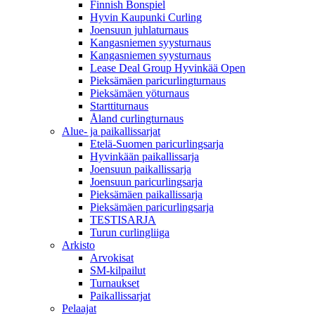
Finnish Bonspiel
Hyvin Kaupunki Curling
Joensuun juhlaturnaus
Kangasniemen syysturnaus
Kangasniemen syysturnaus
Lease Deal Group Hyvinkää Open
Pieksämäen paricurlingturnaus
Pieksämäen yöturnaus
Starttiturnaus
Åland curlingturnaus
Alue- ja paikallissarjat
Etelä-Suomen paricurlingsarja
Hyvinkään paikallissarja
Joensuun paikallissarja
Joensuun paricurlingsarja
Pieksämäen paikallissarja
Pieksämäen paricurlingsarja
TESTISARJA
Turun curlingliiga
Arkisto
Arvokisat
SM-kilpailut
Turnaukset
Paikallissarjat
Pelaajat