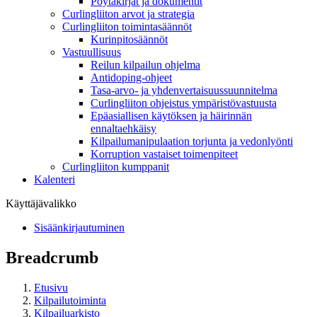
Pöytäkirjat ja dokumentit
Curlingliiton arvot ja strategia
Curlingliiton toimintasäännöt
Kurinpitosäännöt
Vastuullisuus
Reilun kilpailun ohjelma
Antidoping-ohjeet
Tasa-arvo- ja yhdenvertaisuussuunnitelma
Curlingliiton ohjeistus ympäristövastuusta
Epäasiallisen käytöksen ja häirinnän
ennaltaehkäisy
Kilpailumanipulaation torjunta ja vedonlyönti
Korruption vastaiset toimenpiteet
Curlingliiton kumppanit
Kalenteri
Käyttäjävalikko
Sisäänkirjautuminen
Breadcrumb
Etusivu
Kilpailutoiminta
Kilpailuarkisto