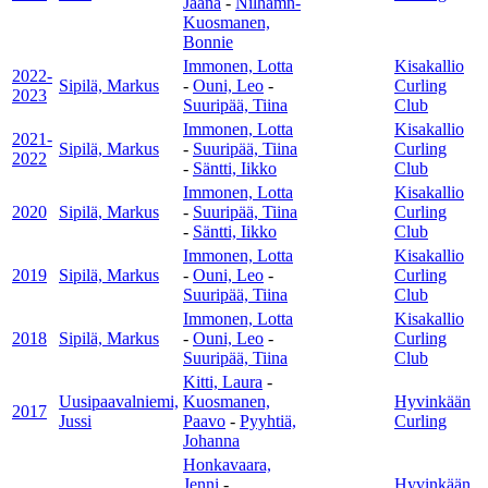
Jaana
-
Nilhamn-
Kuosmanen,
Bonnie
Immonen, Lotta
Kisakallio
2022-
Sipilä, Markus
-
Ouni, Leo
-
Curling
2023
Suuripää, Tiina
Club
Immonen, Lotta
Kisakallio
2021-
Sipilä, Markus
-
Suuripää, Tiina
Curling
2022
-
Säntti, Iikko
Club
Immonen, Lotta
Kisakallio
2020
Sipilä, Markus
-
Suuripää, Tiina
Curling
-
Säntti, Iikko
Club
Immonen, Lotta
Kisakallio
2019
Sipilä, Markus
-
Ouni, Leo
-
Curling
Suuripää, Tiina
Club
Immonen, Lotta
Kisakallio
2018
Sipilä, Markus
-
Ouni, Leo
-
Curling
Suuripää, Tiina
Club
Kitti, Laura
-
Uusipaavalniemi,
Kuosmanen,
Hyvinkään
2017
Jussi
Paavo
-
Pyyhtiä,
Curling
Johanna
Honkavaara,
Jenni
-
Hyvinkään