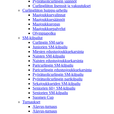
Pyörätuolicurlingin säännöt
Curlingliiton lisenssit ja vakuutukset
Curlingliiton huippu-urheilu
Maajoukkuevalinnat
Maajoukkuesäännöt
Maajoukkueopas
Maajoukkuepalvelut
Olympiapolku
SM-kilpailut
Curlingin SM-sarja
Juniorien SM-kilpailu
Miesten edustusjoukkuekarsinta
Naisten SM-kilpailu
Naisten edustusjoukkuekarsinta
Paricurlingin SM-kilpailu
Paricurlingin edustusjoukkuekarsinta
Pyörätuolicurlingin SM-kilpailu
Pyörätuolicurlingin parikilpailu
Sekajoukkueiden SM-kilpailu
Seniorien 60+ SM-kilpailu
Seniorien SM-kilpailu
Suomen Cup
Turnaukset
Alavus-turnaus
Alavus-turnaus