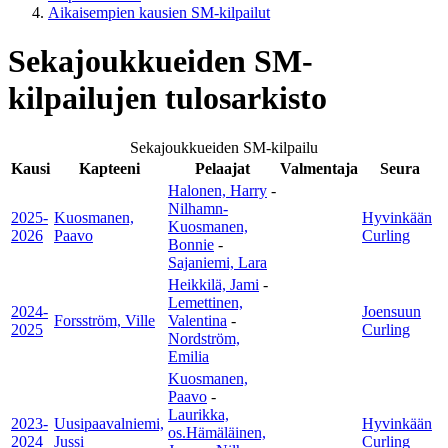
Aikaisempien kausien SM-kilpailut
Sekajoukkueiden SM-
kilpailujen tulosarkisto
Sekajoukkueiden SM-kilpailu
Kausi
Kapteeni
Pelaajat
Valmentaja
Seura
Halonen, Harry
-
Nilhamn-
2025-
Kuosmanen,
Hyvinkään
Kuosmanen,
2026
Paavo
Curling
Bonnie
-
Sajaniemi, Lara
Heikkilä, Jami
-
Lemettinen,
2024-
Joensuun
Forsström, Ville
Valentina
-
2025
Curling
Nordström,
Emilia
Kuosmanen,
Paavo
-
Laurikka,
2023-
Uusipaavalniemi,
Hyvinkään
os.Hämäläinen,
2024
Jussi
Curling