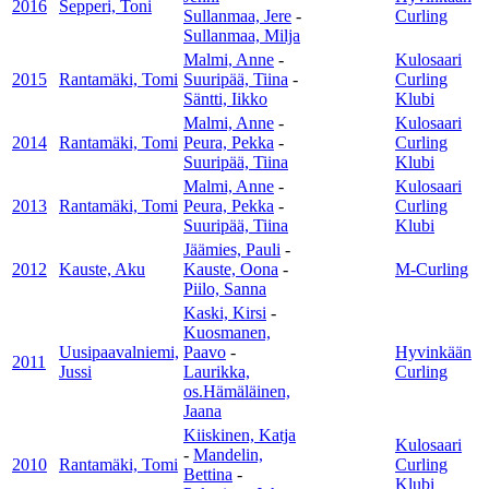
2016
Sepperi, Toni
Sullanmaa, Jere
-
Curling
Sullanmaa, Milja
Malmi, Anne
-
Kulosaari
2015
Rantamäki, Tomi
Suuripää, Tiina
-
Curling
Säntti, Iikko
Klubi
Malmi, Anne
-
Kulosaari
2014
Rantamäki, Tomi
Peura, Pekka
-
Curling
Suuripää, Tiina
Klubi
Malmi, Anne
-
Kulosaari
2013
Rantamäki, Tomi
Peura, Pekka
-
Curling
Suuripää, Tiina
Klubi
Jäämies, Pauli
-
2012
Kauste, Aku
Kauste, Oona
-
M-Curling
Piilo, Sanna
Kaski, Kirsi
-
Kuosmanen,
Uusipaavalniemi,
Paavo
-
Hyvinkään
2011
Jussi
Laurikka,
Curling
os.Hämäläinen,
Jaana
Kiiskinen, Katja
Kulosaari
-
Mandelin,
2010
Rantamäki, Tomi
Curling
Bettina
-
Klubi