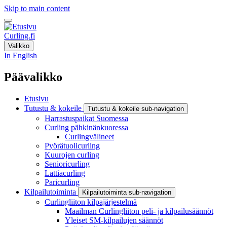
Skip to main content
Curling.fi
Valikko
In English
Päävalikko
Etusivu
Tutustu & kokeile
Tutustu & kokeile sub-navigation
Harrastuspaikat Suomessa
Curling pähkinänkuoressa
Curlingvälineet
Pyörätuolicurling
Kuurojen curling
Senioricurling
Lattiacurling
Paricurling
Kilpailutoiminta
Kilpailutoiminta sub-navigation
Curlingliiton kilpajärjestelmä
Maailman Curlingliiton peli- ja kilpailusäännöt
Yleiset SM-kilpailujen säännöt