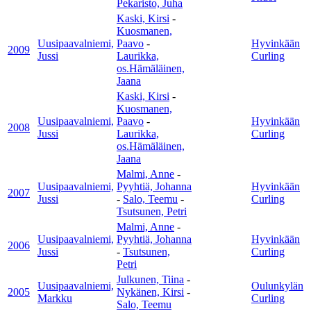
Pekaristo, Juha
Kaski, Kirsi
-
Kuosmanen,
Uusipaavalniemi,
Paavo
-
Hyvinkään
2009
Jussi
Laurikka,
Curling
os.Hämäläinen,
Jaana
Kaski, Kirsi
-
Kuosmanen,
Uusipaavalniemi,
Paavo
-
Hyvinkään
2008
Jussi
Laurikka,
Curling
os.Hämäläinen,
Jaana
Malmi, Anne
-
Uusipaavalniemi,
Pyyhtiä, Johanna
Hyvinkään
2007
Jussi
-
Salo, Teemu
-
Curling
Tsutsunen, Petri
Malmi, Anne
-
Uusipaavalniemi,
Pyyhtiä, Johanna
Hyvinkään
2006
Jussi
-
Tsutsunen,
Curling
Petri
Julkunen, Tiina
-
Uusipaavalniemi,
Oulunkylän
2005
Nykänen, Kirsi
-
Markku
Curling
Salo, Teemu