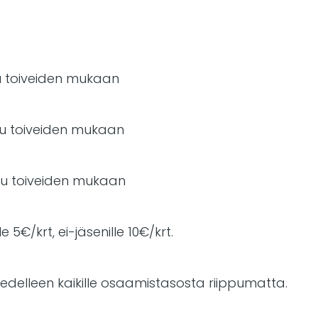
lu toiveiden mukaan
lu toiveiden mukaan
elu toiveiden mukaan
e 5€/krt, ei-jäsenille 10€/krt.
t edelleen kaikille osaamistasosta riippumatta.