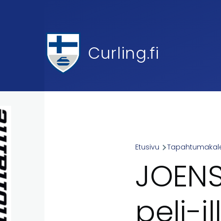
Skip to main content
Curling.fi
Etusivu
Tapahtumakale
Breadcr
JOENS
peli-il