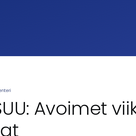
nteri
umb
UU: Avoimet vii
lat