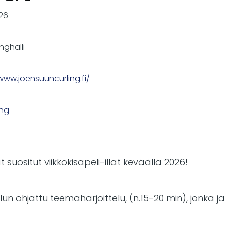
026
nghalli
www.joensuuncurling.fi/
ing
suositut viikkokisapeli-illat keväällä 2026!
n ohjattu teemaharjoittelu, (n.15-20 min), jonka j