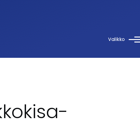
Valikko
kkokisa-