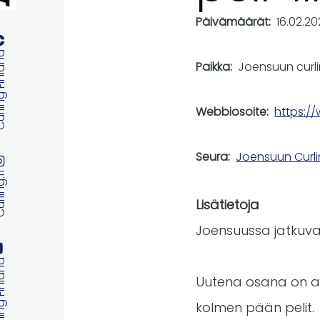
Päivämäärät
16.02.2
 Finland
Paikka
Joensuun curli
Webbiosoite
https://
Seura
Joensuun Curl
ng.fi
Lisätietoja
Joensuussa jatkuvat 
 Finland
Uutena osana on alu
kolmen pään pelit.