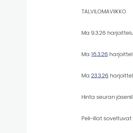
TALVILOMAVIIKKO
Ma 9.3.26 harjoitte
Ma
16.3.26
harjoitte
Ma
23.3.26
harjoitt
Hinta seuran jäsenill
Peli-illat soveltuva