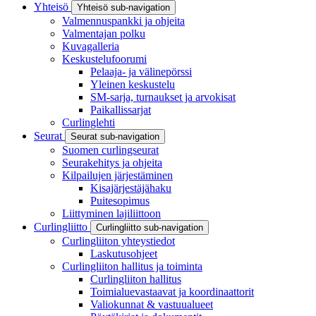
Yhteisö
Yhteisö sub-navigation
Valmennuspankki ja ohjeita
Valmentajan polku
Kuvagalleria
Keskustelufoorumi
Pelaaja- ja välinepörssi
Yleinen keskustelu
SM-sarja, turnaukset ja arvokisat
Paikallissarjat
Curlinglehti
Seurat
Seurat sub-navigation
Suomen curlingseurat
Seurakehitys ja ohjeita
Kilpailujen järjestäminen
Kisajärjestäjähaku
Puitesopimus
Liittyminen lajiliittoon
Curlingliitto
Curlingliitto sub-navigation
Curlingliiton yhteystiedot
Laskutusohjeet
Curlingliiton hallitus ja toiminta
Curlingliiton hallitus
Toimialuevastaavat ja koordinaattorit
Valiokunnat & vastuualueet