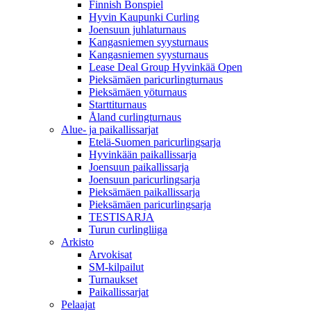
Finnish Bonspiel
Hyvin Kaupunki Curling
Joensuun juhlaturnaus
Kangasniemen syysturnaus
Kangasniemen syysturnaus
Lease Deal Group Hyvinkää Open
Pieksämäen paricurlingturnaus
Pieksämäen yöturnaus
Starttiturnaus
Åland curlingturnaus
Alue- ja paikallissarjat
Etelä-Suomen paricurlingsarja
Hyvinkään paikallissarja
Joensuun paikallissarja
Joensuun paricurlingsarja
Pieksämäen paikallissarja
Pieksämäen paricurlingsarja
TESTISARJA
Turun curlingliiga
Arkisto
Arvokisat
SM-kilpailut
Turnaukset
Paikallissarjat
Pelaajat