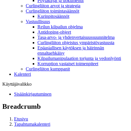
Pöytäkirjat ja dokumentit
Curlingliiton arvot ja strategia
Curlingliiton toimintasäännöt
Kurinpitosäännöt
Vastuullisuus
Reilun kilpailun ohjelma
Antidoping-ohjeet
Tasa-arvo- ja yhdenvertaisuussuunnitelma
Curlingliiton ohjeistus ympäristövastuusta
Epäasiallisen käytöksen ja häirinnän
ennaltaehkäisy
Kilpailumanipulaation torjunta ja vedonlyönti
Korruption vastaiset toimenpiteet
Curlingliiton kumppanit
Kalenteri
Käyttäjävalikko
Sisäänkirjautuminen
Breadcrumb
Etusivu
Tapahtumakalenteri