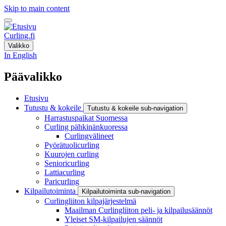
Skip to main content
Curling.fi
Valikko
In English
Päävalikko
Etusivu
Tutustu & kokeile
Tutustu & kokeile sub-navigation
Harrastuspaikat Suomessa
Curling pähkinänkuoressa
Curlingvälineet
Pyörätuolicurling
Kuurojen curling
Senioricurling
Lattiacurling
Paricurling
Kilpailutoiminta
Kilpailutoiminta sub-navigation
Curlingliiton kilpajärjestelmä
Maailman Curlingliiton peli- ja kilpailusäännöt
Yleiset SM-kilpailujen säännöt