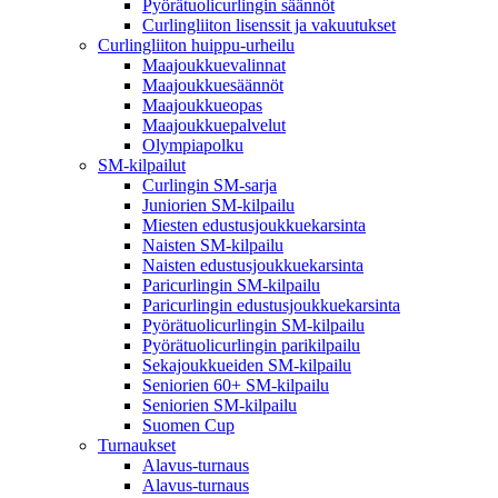
Pyörätuolicurlingin säännöt
Curlingliiton lisenssit ja vakuutukset
Curlingliiton huippu-urheilu
Maajoukkuevalinnat
Maajoukkuesäännöt
Maajoukkueopas
Maajoukkuepalvelut
Olympiapolku
SM-kilpailut
Curlingin SM-sarja
Juniorien SM-kilpailu
Miesten edustusjoukkuekarsinta
Naisten SM-kilpailu
Naisten edustusjoukkuekarsinta
Paricurlingin SM-kilpailu
Paricurlingin edustusjoukkuekarsinta
Pyörätuolicurlingin SM-kilpailu
Pyörätuolicurlingin parikilpailu
Sekajoukkueiden SM-kilpailu
Seniorien 60+ SM-kilpailu
Seniorien SM-kilpailu
Suomen Cup
Turnaukset
Alavus-turnaus
Alavus-turnaus