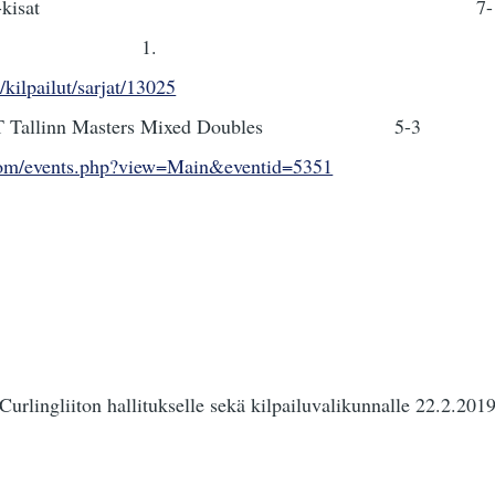
. SM-kisat 7-
1.
/kilpailut/sarjat/13025
CT Tallinn Masters Mixed 
com/events.php?view=Main&eventid=5351
urlingliiton hallitukselle sekä kilpailuvalikunnalle 22.2.2019,