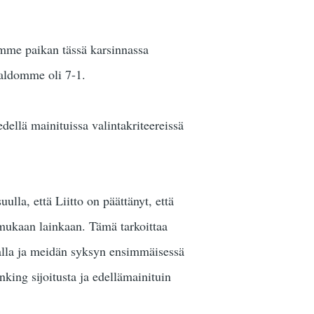
mme paikan tässä karsinnassa
saldomme oli 7-1.
dellä mainituissa valintakriteereissä
lla, että Liitto on päättänyt, että
 mukaan lainkaan. Tämä tarkoittaa
valla ja meidän syksyn ensimmäisessä
king sijoitusta ja edellämainituin