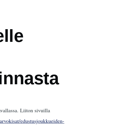
elle
innasta
allassa. Liiton sivuilla
t/arvokisat/edustusjoukkueiden-