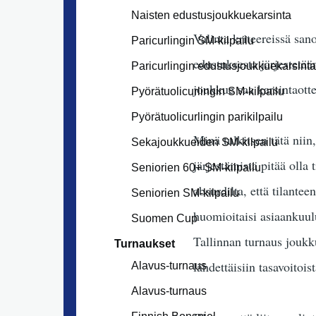
Naisten edustusjoukkuekarsinta
Valinta kriteereissä san
Paricurlingin SM-kilpailu
edustuksesta järjestetä
Paricurlingin edustusjoukkuekarsinta
joukkue saa karsintaott
Pyörätuolicurlingin SM-kilpailu
Pyörätuolicurlingin parikilpailu
Minä tulkitsen tätä nii
Sekajoukkueiden SM-kilpailu
järjestämistä pitää olla 
Seniorien 60+ SM-kilpailu
absurdilta, että tilante
Seniorien SM-kilpailu
huomioitaisi asiaankuul
Suomen Cup
Tallinnan turnaus joukk
Turnaukset
lähdettäisiin tasavoitoi
Alavus-turnaus
Alavus-turnaus