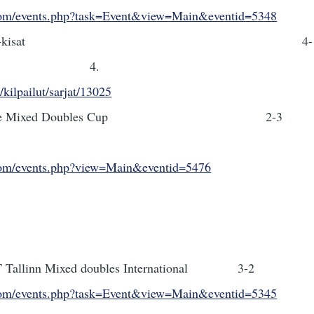
com/events.php?task=Event&view=Main&eventid=5348
. SM-kisat 4-
4.
/kilpailut/sarjat/13025
. Gefle Mixed Double
com/events.php?view=Main&eventid=5476
T Tallinn Mixed doubles Inter
com/events.php?task=Event&view=Main&eventid=5345