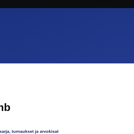
mb
arja, turnaukset ja arvokisat