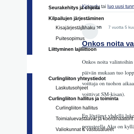
Kirjaudu
tai
luo uusi tun
Seurakehitys ja ohjeita
Kilpailujen järjestäminen
jussiupn
7 vuotta 5 ku
Kisajärjestäjähaku
Puitesopimus
Onkos noita va
Liittyminen lajiliittoon
Onkos noita valintoihin
päivän mukaan tuo loppu
Curlingliiton yhteystiedot
voittaja on tuohon aika
Laskutusohjeet
voittivat SM-kisan).
Curlingliiton hallitus ja toiminta
Curlingliiton hallitus
En löytänyt yhdellä luk
Toimialuevastaavat ja koordinaattorit
perusteella Aku on kyllä
Valiokunnat & vastuualueet