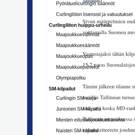
Pyörätuolicurlingin säännöt
Curlingliiton lisenssit ja vakuutukset
Sivun määritelmien muk
Curlingliiton huippu-urheilu
voittamalla Suomen mest
Maajoukkuevalinnat
Maajoukkuesäännöt
Vastustajaksi tähän kilp
Maajoukkueopas
15.2 paras Suomalaisjo
Maajoukkuepalvelut
Olympiapolku
Tämän jälkeen tilanne mu
SM-kilpailut
meidän Tallinnan turnau
Curlingin SM-sarja
sitä, että koska MD-ran
Juniorien SM-kilpailu
Tallinnan turnauksessa (
Miesten edustusjoukkuekarsinta
valintakriteerein joudu
Naisten SM-kilpailu