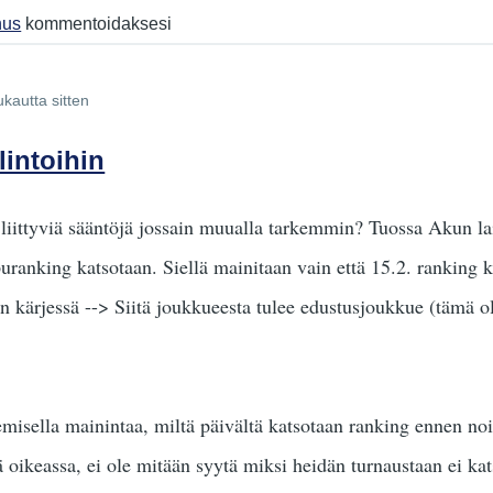
nus
kommentoidaksesi
ukautta sitten
lintoihin
 liittyviä sääntöjä jossain muualla tarkemmin? Tuossa Akun la
ranking katsotaan. Siellä mainitaan vain että 15.2. ranking k
an kärjessä --> Siitä joukkueesta tulee edustusjoukkue (tämä 
emisella mainintaa, miltä päivältä katsotaan ranking ennen no
 oikeassa, ei ole mitään syytä miksi heidän turnaustaan ei kat