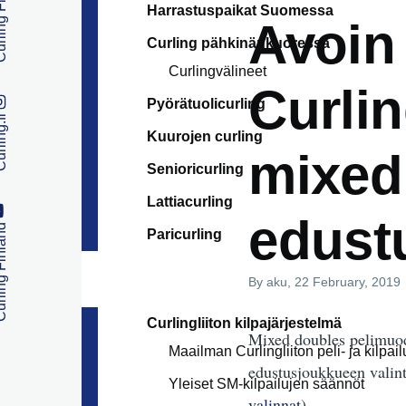
 Finland
Harrastuspaikat Suomessa
Avoin
Curling pähkinänkuoressa
Curlingvälineet
Curlin
Pyörätuolicurling
ng.fi
Kuurojen curling
mixed
Senioricurling
Lattiacurling
edust
 Finland
Paricurling
By
aku
, 22 February, 2019
Curlingliiton kilpajärjestelmä
Mixed doubles pelimuodo
Maailman Curlingliiton peli- ja kilpai
edustusjoukkueen valinta
Yleiset SM-kilpailujen säännöt
valinnat
)