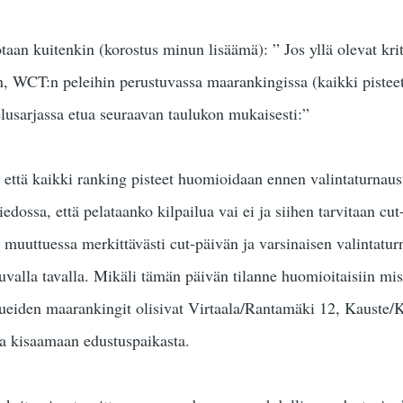
otaan kuitenkin (korostus minun lisäämä): ” Jos yllä olevat kri
än, WCT:n peleihin perustuvassa maarankingissa (kaikki pistee
elusarjassa etua seuraavan taulukon mukaisesti:”
n, että kaikki ranking pisteet huomioidaan ennen valintaturnau
tiedossa, että pelataanko kilpailua vai ei ja siihen tarvitaan c
en muuttuessa merkittävästi cut-päivän ja varsinaisen valintaturn
uvalla tavalla. Mikäli tämän päivän tilanne huomioitaisiin 
ueiden maarankingit olisivat Virtaala/Rantamäki 12, Kauste/Ka
sta kisaamaan edustuspaikasta.