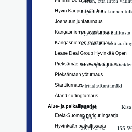
Oletan, että liiton val
Finnish Bonspiel
kilpailuvaliokunnan tulk
Hyvin Kaupunki Curling
Joensuun juhlaturnaus
Pyydän liiton hallitust
Kangasniemen syysturnaus
tavoitteiden sekä curli
Kangasniemen syysturnaus
Lease Deal Group Hyvinkää Open
Molempien joukkueiden
Pieksämäen paricurlingturnaus
Pieksämäen yöturnaus
Virtaala/Rantamäki
Starttiturnaus
Åland curlingturnaus
Päivä
Alue- ja paikallissarjat
Etelä-Suomen paricurlingsarja
sijoitus
Hyvinkään paikallissarja
29.11-2.12