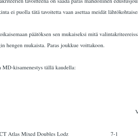
intakriteerien tavoitteena on saada paras mahdollinen edustusj
inta ei puolla tätä tavoitetta vaan asettaa meidät lähtökohtaise
a oikaisemaan päätöksen sen mukaiseksi mitä valintakriteereiss
ngin hengen mukaista. Paras joukkue voittakoon.
 MD-kisamenestys tällä kaudella:
ys Kisa Voitot
. ISS WCT Atlas Mixed Doub