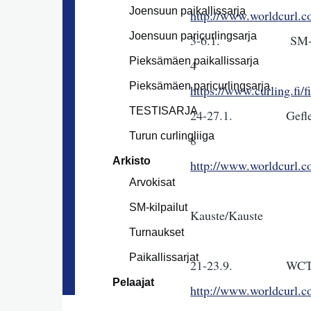
Joensuun paikallissarja
http://www.worldcurl.
Joensuun paricurlingsarja
3-6.1
Pieksämäen paikallissarja
4 
Pieksämäen paricurlingsarja
https://www.curling.fi/fi
TESTISARJA
24-27.1
Turun curlingliiga
8
Arkisto
http://www.worldcurl.
Arvokisat
SM-kilpailut
Kauste/Kauste
Turnaukset
Paikallissarjat
21-23.9. WC
Pelaajat
http://www.worldcurl.