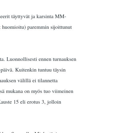
teerit täyttyvät ja karsinta MM-
t huomioitu) paremmin sijoittunut
sta. Luonnollisesti ennen turnauksen
ut-päivä. Kuitenkin tuntuu täysin
auksen välillä ei tilannetta
missä mukana on myös tuo viimeinen
uste 15 eli erotus 3, jolloin