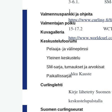
3-6.1
1 
Valmennuspankki ja ohjeita
https://www.curling.fi/fi
Valmentajan polku
15-17.2 W
Kuvagalleria
http://www.worldcurl.
Keskustelufoorumi
Pelaaja- ja välinepörssi
Yleinen keskustelu
SM-sarja, turnaukset ja arvokisat
-Aku Kauste
Paikallissarjat
Curlinglehti
Kirje lähetetty Suomen C
keskustelupalstalla
Suomen curlingseurat