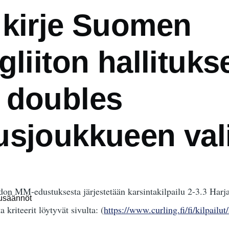
 kirje Suomen
gliiton hallituks
 doubles
usjoukkueen val
n MM-edustuksesta järjestetään karsintakilpailu 2-3.3 Harjav
lusäännöt
 kriteerit löytyvät sivulta: (
https://www.curling.fi/fi/kilpailu