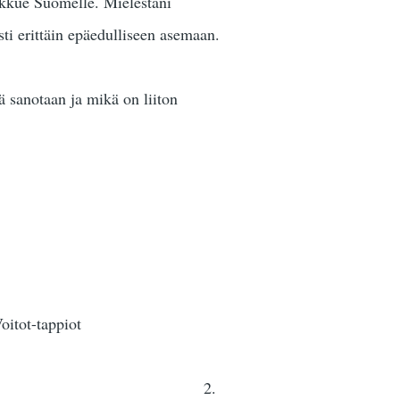
oukkue Suomelle. Mielestäni
sti erittäin epäedulliseen asemaan.
ä sanotaan ja mikä on liiton
-tappiot
les Lodz 7-1 2.