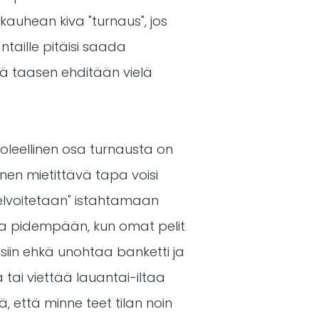
kauhean kiva "turnaus", jos
ntaille pitäisi saada
ttä taasen ehditään vielä
oleellinen osa turnausta on
inen mietittävä tapa voisi
 "velvoitetaan" istahtamaan
aina pidempään, kun omat pelit
taisiin ehkä unohtaa banketti ja
ä tai viettää lauantai-iltaa
ä, että minne teet tilan noin