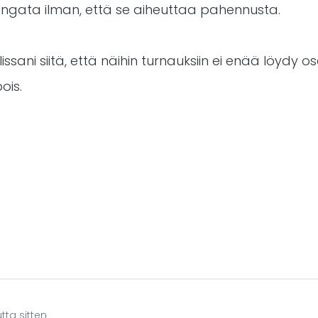
engata ilman, että se aiheuttaa pahennusta.
ani siitä, että näihin turnauksiin ei enää löydy osa
ois.
tta sitten