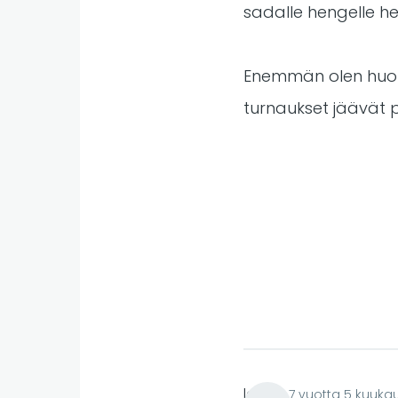
sadalle hengelle h
Enemmän olen huoliss
turnaukset jäävät p
lare
7 vuotta 5 kuukau