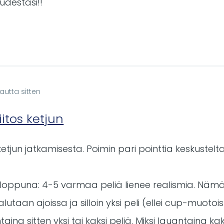
uudestasi!!
autta sitten
itos ketjun
ketjun jatkamisesta. Poimin pari pointtia keskustelt
loppuna: 4-5 varmaa peliä lienee realismia. Nämä ja
lutaan ajoissa ja silloin yksi peli (ellei cup-muot
taina sitten yksi tai kaksi peliä. Miksi lauantaina ka