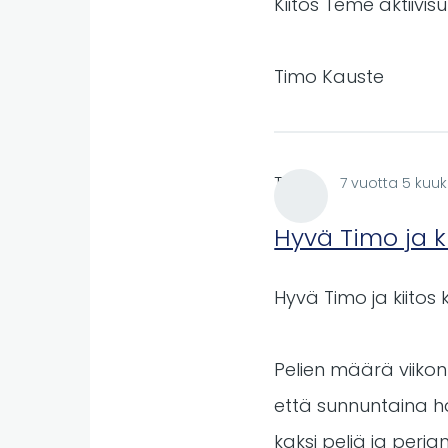
Kiitos Teme aktiivis
Timo Kauste
Teme
7 vuotta 5 kuuk
Hyvä Timo ja ki
Hyvä Timo ja kiitos 
Pelien määrä viikon
että sunnuntaina ha
kaksi peliä ja perjan