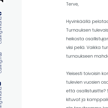
Terve,
 Finland
Hyvinkäällä pelataa
Turnauksen tulevais
heikosta osallistuja
viisi peliä. Vaikka 
turnaukseen mahdol
ng.fi
Yleisesti toivoisin 
tulevien vuosien os
 Finland
että osallistuisitte
kituvat ja kamppail