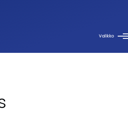
Valikko
s