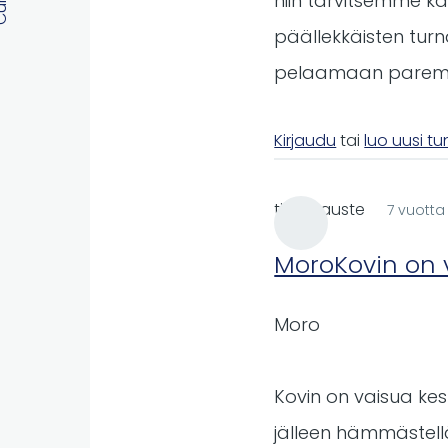
niin tarvitsemme kaik
päällekkäisten turn
pelaamaan paremmil
Kirjaudu
tai
luo uusi t
timo kauste
7 vuotta
MoroKovin on 
Moro
Kovin on vaisua kesk
jälleen hämmästellä 