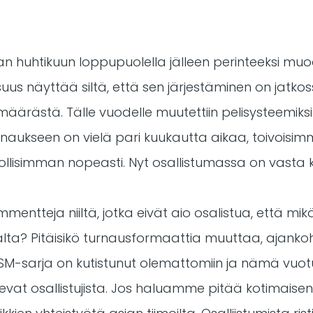
n huhtikuun loppupuolella jälleen perinteeksi muo
uus näyttää siltä, että sen järjestäminen on jatk
määrästä. Tälle vuodelle muutettiin pelisysteemiksi
turnaukseen on vielä pari kuukautta aikaa, toivoisi
lisimman nopeasti. Nyt osallistumassa on vasta k
kommentteja niiltä, jotka eivät aio osalistua, että m
alta? Pitäisikö turnausformaattia muuttaa, ajanko
? SM-sarja on kutistunut olemattomiin ja nämä vuotu
evat osallistujista. Jos haluamme pitää kotimaisen 