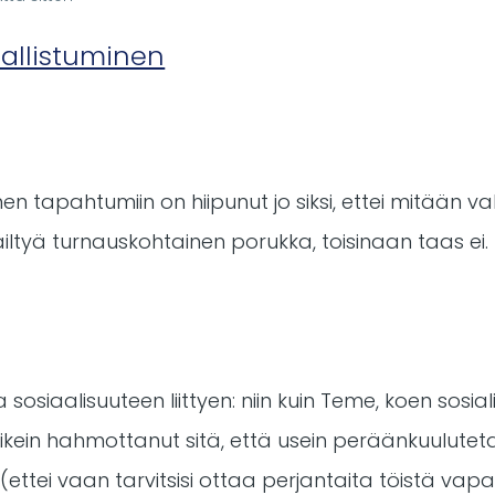
sallistuminen
inen tapahtumiin on hiipunut jo siksi, ettei mitään va
äiltyä turnauskohtainen porukka, toisinaan taas ei.
a sosiaalisuuteen liittyen: niin kuin Teme, koen sos
ikein hahmottanut sitä, että usein peräänkuulutet
(ettei vaan tarvitsisi ottaa perjantaita töistä vapa