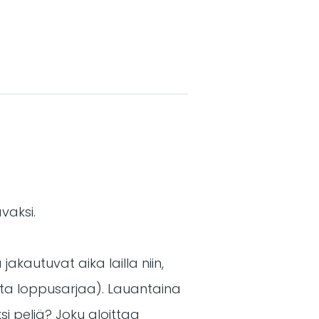
avaksi.
kautuvat aika lailla niin,
oista loppusarjaa). Lauantaina
ksi peliä? Joku aloittaa