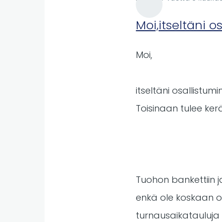
Moi,itseltäni o
Moi,
itseltäni osallistum
Toisinaan tulee ker
Tuohon bankettiin j
enkä ole koskaan o
turnausaikatauluja 