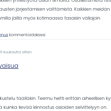
kien yhteistyötä asian tiimoilta. Osalliistumista risti
austen järjestämisen välttämistä. Kaikkien meidän 
la jäillä myös kotimaassa tasaisin väliajoin.
unnus
kommentoidaksesi
 5 kuukautta sitten
vaisua
ustelu täälläkin. Teemu heitti erittäin aiheellisen ky
kuinka lievää kiinnostus asioiden selvittelyyn on.