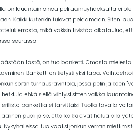
lla on lauantain ainoa peli aamuyhdeksältä ei ole 
aen. Kaikki kuitenkin tulevat pelaamaan. Siten laua
ttelukierrosta, mikä väkisin tiivistää aikataulua, e
ässä seurassa.
päästään tästä, on tuo banketti. Omasta mielestä 
äyminen. Banketti on tietysti yksi tapa. Vaihtoehto
 jonkun sortin turnausravintola, jossa pelin jälkeen
hetki. Ja ehkä siellä viihtyisi sitten vaikka lauant
erillistä bankettia ei tarvittaisi. Tuolla tavalla voi
iaalinen puoli ja se, että kaikki eivät halua olla yöt
. Nykyhalleissa tuo vaatisi jonkun verran miettimist