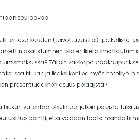
dintaan seuraavaa:
ellinen osa kauden (toivottavasti ei) "paikallista"
nkettiin osallistuminen olla erillisellä ilmottautumis
llistumismaksussa? Tällöin vaikkapa pääkaupunkise
sussa hiukan ja lisäksi kenties myös hotelliyö jäisi 
uvien prosenttuaalinen osuus pelaajista?
ta hiukan väljentää ohjelmaa, jolloin peleistä tulis
eutuisi tuo pointti, että voidaan taata mahdollisi