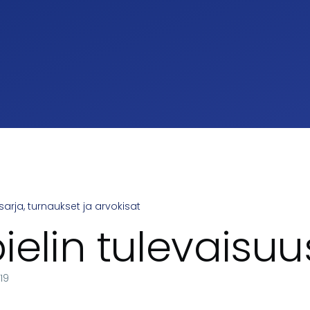
arja, turnaukset ja arvokisat
umb
ielin tulevaisuu
019