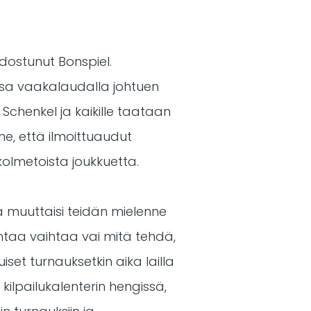
dostunut Bonspiel.
ossa vaakalaudalla johtuen
 Schenkel ja kaikille taataan
mme, että ilmoittuaudut
olmetoista joukkuetta.
ikä muuttaisi teidän mielenne
htaa vaihtaa vai mitä tehdä,
iset turnauksetkin aika lailla
kilpailukalenterin hengissä,