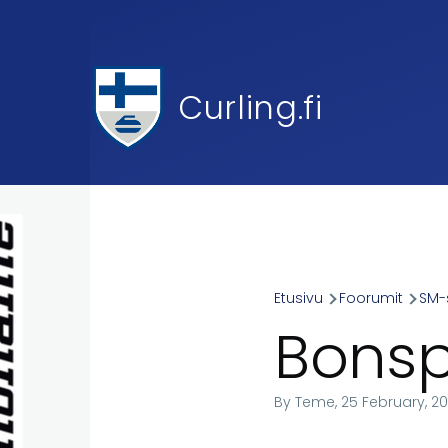
Skip to main content
Curling.fi
Etusivu
Foorumit
SM-s
Breadcr
Bonsp
By
Teme
, 25 February, 2