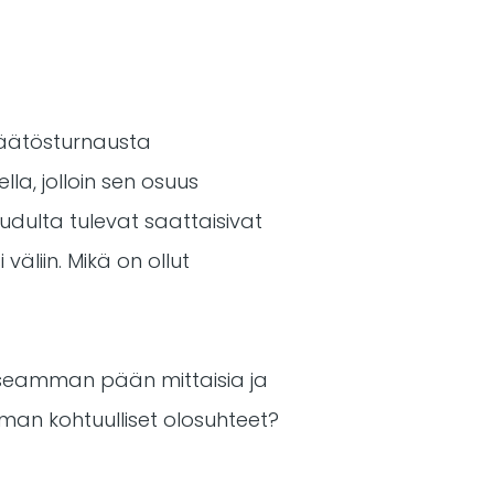
 päätösturnausta
ella, jolloin sen osuus
udulta tulevat saattaisivat
väliin. Mikä on ollut
i useamman pään mittaisia ja
mman kohtuulliset olosuhteet?