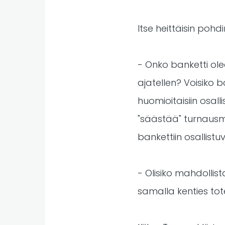
Itse heittäisin poh
- Onko banketti ole
ajatellen? Voisiko ba
huomioitaisiin osa
"säästää" turnausmak
bankettiin osallist
- Olisiko mahdollis
samalla kenties tot