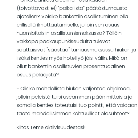
(toivottavasti ei) "paikallista" päätösturnausta
ajatellen? Voisiko bankettiin osallistuminen olla
erillisellä ilmottautumisella, jolloin sen osuus
huomioitaisiin osallistumismaksussa? Tällöin
vaikkapa pääkaupunkiseudulta tulevat
saattaisivat "säästää" turnausmaksussa hiukan ja
lisäksi kenties myös hotelliyö jäisi väliin. Mikä on
ollut bankettiin osallistuvien prosenttuaalinen
osuus pelaajista?
- Olisiko mahdollista hiukan väljentää ohjelmaa,
jolloin peleistä tulisi useamman pään mittaisia ja
samalla kenties toteutuisi tuo pointti, että voidaan
taata mahdollisimman kohtuulliset olosuhteet?
Kiitos Teme aktiivisuudestasi!!