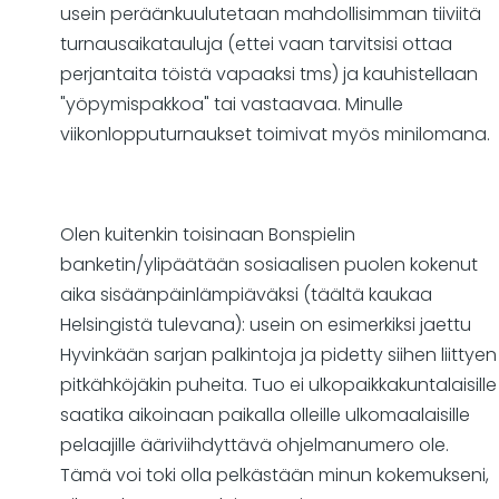
usein peräänkuulutetaan mahdollisimman tiiviitä
turnausaikatauluja (ettei vaan tarvitsisi ottaa
perjantaita töistä vapaaksi tms) ja kauhistellaan
"yöpymispakkoa" tai vastaavaa. Minulle
viikonlopputurnaukset toimivat myös minilomana.
Olen kuitenkin toisinaan Bonspielin
banketin/ylipäätään sosiaalisen puolen kokenut
aika sisäänpäinlämpiäväksi (täältä kaukaa
Helsingistä tulevana): usein on esimerkiksi jaettu
Hyvinkään sarjan palkintoja ja pidetty siihen liittyen
pitkähköjäkin puheita. Tuo ei ulkopaikkakuntalaisille
saatika aikoinaan paikalla olleille ulkomaalaisille
pelaajille ääriviihdyttävä ohjelmanumero ole.
Tämä voi toki olla pelkästään minun kokemukseni,