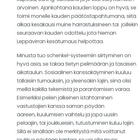
arvoinen. Ajankohtana kauden loppu on hyvä, se
toimii monelle kauden päätöstapahtumana, siitä
alkaa kesäkausi muine harrastuksineen tai joillekin
seuraavan kauden odottelu jota hieman
Leppävirran kesäturnaus helpottaa.
Minusta tuo schenkel-systeemiin siirtyminen on
hyvä asia, se takaa tietyn pelimäärän ja tasaisen
aikataulun. Sosiaalinen kanssakäyminen kuuluu
tällaisiin turnauksiin, ja yleensäkin lajiin, siinä olisi
meillä kaikilla tekemistä ja parantamisen varaa.
Esimerkiksi pelien jälkeinen istahtaminen
vastustajien kanssa saman pöydän
ääreen, kuulumisen vaihtelu ja jopa uusiin
pelaajiin, tai joukkueisiin, tutustuminen kuluu lajiin.
Sillä ei sinällään ole merkitystä mitä voittanut
joukkue pöytään kantaa, se voi olla myös