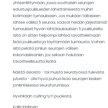
yhteenliittymään, jossa sovittaisiin seurojen
edustusjoukkueiden lähettämisestä muihin
kotimaisiin turnaukseen. Jos mukaan tällaiseen
lähtee vaikka 5 seuraa, saavat heidän järjestämät
turnaukset hyvän lähtölaukauksen 5 joukkueella.
Siitä on sitten helpompi lähteä tavoittelemaan
lisää joukkueita ja täyttämään turnausta. Voihan
siitä pelata jonkun seurojen välisen
kokonaiskisankin, jos sekaan halutaan
tavoitteellisuutta lisätä.
Näistä asioista - tai muista seuratyössä tulevista
jutuista - olisi hyvä puhua lisää seurojen kesken
jonkinlaisessa seuraforumissa.
Hyvinkään curling ry:n puolesta,
Kalle Kiiskinen