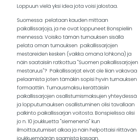
Loppuun vielä yksi idea jota voisi jalostaa.
Suomessa pelataan kauden mittaan
paikallissarjoja, ja ne ovat loppuneet Bonspieliin
mennessä. Voisiko tämän turnauksen sisällä
pelata oman turnauksen paikallissarjojen
mestareiden kesken (vaikka omana lohkona) ja
näin saataisiin ratkottua "Suomen paikallissarjojen
mestaruus"? Paikallissarjat eivät ole liian vakavaa
pelaamista joten tämäkin sopisi hyvin turnauksen
formaattiin. Turnausmaksu kerättäisiin
paikallissarjojen osallistumismaksujen yhteydessä
ja lopputurnauksen osallistuminen olisi tavallaan
palkinto paikallissarjan voitosta. Bonspielissa olisi
jo n. 10 joukkuetta "siemenenä" kun
ilmoittautumiset alkaa ja näin helpottaisi riittävän
joukkuemäärän saamista kasaan.