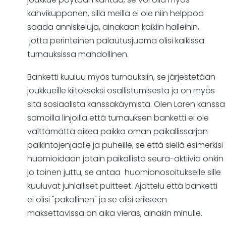
kahvikupponen, sillä meillä ei ole niin helppoa
saada anniskeluja, ainakaan kaikiin halleihin,
jotta perinteinen palautusjuoma olisi kaikissa
turnauksissa mahdollinen.
Banketti kuuluu myös turnauksiin, se järjestetään
joukkueille kiitokseksi osallistumisesta ja on myös
sitä sosiaalista kanssakäymistä. Olen Laren kanssa
samoilla linjoilla että turnauksen banketti ei ole
välttämättä oikea paikka oman paikallissarjan
palkintojenjaolle ja puheille, se että siellä esimerkisi
huomioidaan jotain paikallista seura-aktiivia onkin
jo toinen juttu, se antaa huomionosoitukselle sille
kuuluvat juhlalliset puitteet. Ajattelu että banketti
ei olisi "pakollinen" ja se olisi erikseen
maksettavissa on aika vieras, ainakin minulle.