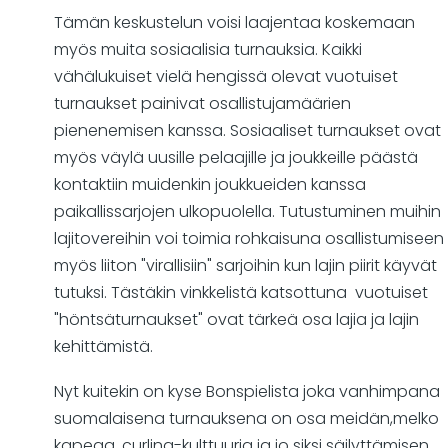
Tämän keskustelun voisi laajentaa koskemaan
myös muita sosiaalisia turnauksia. Kaikki
vähälukuiset vielä hengissä olevat vuotuiset
turnaukset painivat osallistujamäärien
pienenemisen kanssa. Sosiaaliset turnaukset ovat
myös väylä uusille pelaajille ja joukkeille päästä
kontaktiin muidenkin joukkueiden kanssa
paikallissarjojen ulkopuolella. Tutustuminen muihin
lajitovereihin voi toimia rohkaisuna osallistumiseen
myös liiton "virallisiin" sarjoihin kun lajin piirit käyvät
tutuksi. Tästäkin vinkkelistä katsottuna vuotuiset
"höntsäturnaukset" ovat tärkeä osa lajia ja lajin
kehittämistä.
Nyt kuitekin on kyse Bonspielista joka vanhimpana
suomalaisena turnauksena on osa meidän,melko
kapeaa, curling-kulttuuria ja jo siksi säilyttämisen