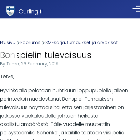
Skip to main content
Curling.fi
Val
Breadcrumb
Etusivu
Foorumit
SM-sarja, turnaukset ja arvokisat
Bonspielin tulevaisuus
By
Teme
, 25 February, 2019
Terve,
Hyvinkäällä pelataan huhtikuun loppupuolella jälleen
perinteeksi muodostunut Bonspiel. Turnauksen
tulevaisuus näyttää siltä, että sen järjestäminen on
jatkossa vaakalaudalla johtuen heikosta
osallistujamäärästä. Tälle vuodelle muutettiin
pelisysteemiksi Schenkel ja kaikille taataan viisi peliä.