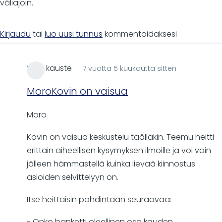
väliajoin.
Kirjaudu
tai
luo uusi tunnus
kommentoidaksesi
timo kauste
7 vuotta 5 kuukautta sitten
MoroKovin on vaisua
Moro
Kovin on vaisua keskustelu täälläkin. Teemu heitti
erittäin aiheellisen kysymyksen ilmoille ja voi vain
jälleen hämmästellä kuinka lievää kiinnostus
asioiden selvittelyyn on.
Itse heittäisin pohdintaan seuraavaa:
- Onko banketti oleellinen osa kauden