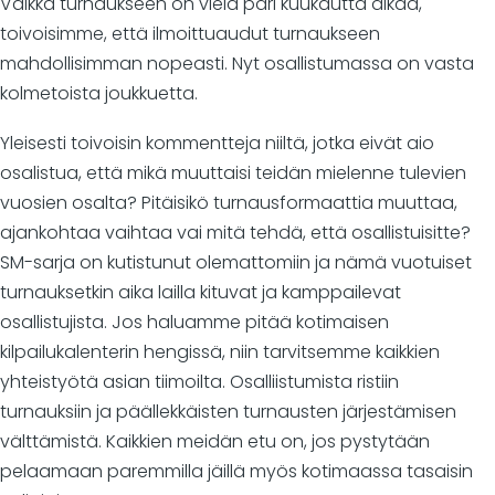
Vaikka turnaukseen on vielä pari kuukautta aikaa,
toivoisimme, että ilmoittuaudut turnaukseen
mahdollisimman nopeasti. Nyt osallistumassa on vasta
kolmetoista joukkuetta.
Yleisesti toivoisin kommentteja niiltä, jotka eivät aio
osalistua, että mikä muuttaisi teidän mielenne tulevien
vuosien osalta? Pitäisikö turnausformaattia muuttaa,
ajankohtaa vaihtaa vai mitä tehdä, että osallistuisitte?
SM-sarja on kutistunut olemattomiin ja nämä vuotuiset
turnauksetkin aika lailla kituvat ja kamppailevat
osallistujista. Jos haluamme pitää kotimaisen
kilpailukalenterin hengissä, niin tarvitsemme kaikkien
yhteistyötä asian tiimoilta. Osalliistumista ristiin
turnauksiin ja päällekkäisten turnausten järjestämisen
välttämistä. Kaikkien meidän etu on, jos pystytään
pelaamaan paremmilla jäillä myös kotimaassa tasaisin