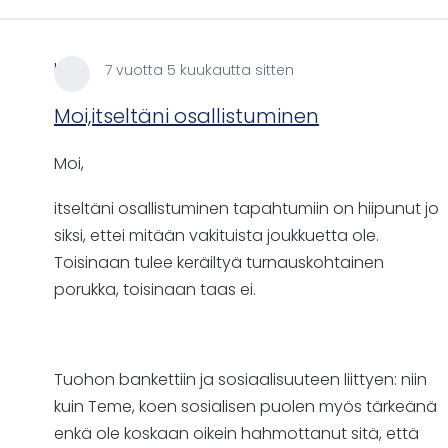
lare
7 vuotta 5 kuukautta sitten
Moi,itseltäni osallistuminen
Moi,
itseltäni osallistuminen tapahtumiin on hiipunut jo
siksi, ettei mitään vakituista joukkuetta ole.
Toisinaan tulee keräiltyä turnauskohtainen
porukka, toisinaan taas ei.
Tuohon bankettiin ja sosiaalisuuteen liittyen: niin
kuin Teme, koen sosialisen puolen myös tärkeänä
enkä ole koskaan oikein hahmottanut sitä, että