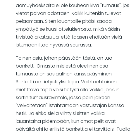
aamuyhdeksältä ei ole kauhean kiva "turnaus", jos
vietät päivän odottaen. Kaikki kuitenkin tulevat
pelaamaan. Siten lauantaille pitäisi saada
ympättyä se kuusi ottelukierrosta, mikä väkisin
tiivistää aikataulua, että taasen ehditään vielä
istumaan iltaa hyvässä seurassa.
Toinen asia, johon päästään tästä, on tuo
banketti. Omasta mielestä oleellinen osa
turnausta on sosiaalinen kanssakäyminen.
Banketti on tietysti yksi tapa. Vaihtoehtoinen
mietittävä tapa voisi tietysti olla vaikka jonkun
sortin turnausravintola, jossa pelin jälkeen
"velvoitetaan" istahtamaan vastustajan kanssa
hetki. Ja ehkä siellä viihtyisi sitten vaikka
lauantaina pidempään, kun omat pelit ovat
päivältä ohi ja erillistä bankettia ei tarvittaisi. Tuolla