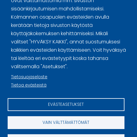
ovat välttämättömiä mm. sivuston
sisäänkirjautumisen mahdollistamiseksi.
Tietosuojaselosteet
Kolmannen osapuolen evästeiden avulla
Tietoa evästeistä
kerätään tietoja sivuston käytöstä
käyttäjäkokemuksen kehittämiseksi. Mikäli
Evästeasetukset
valitset "HYVÄKSY KAIKKI", annat suostumuksesi
kaikkien evästeiden käyttämiseen. Voit hyväksyä
tai kieltää eri evästetyypit koska tahansa
valitsemalla "Asetukset".
Tietosuojaseloste
Tietoa evästeistä
EVÄSTEASETUKSET
VAIN VÄLTTÄMÄTTÖMÄT