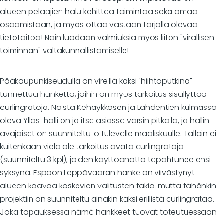
alueen pelaajien halu kehittää toimintaa sekä omaa
osaamistaan, ja myös ottaa vastaan tarjolla olevaa
tietotaitoa! Näin luodaan valmiuksia myös liiton "virallisen
toiminnan" valtakunnallistamiselle!
Pääkaupunkiseudulla on vireillä kaksi "hiihtoputkina"
tunnettua hanketta, joihin on myös tarkoitus sisällyttää
curlingratoja. Näistä Kehäykkösen ja Lahdentien kulmassa
oleva Ylläs-halli on jo itse asiassa varsin pitkällä, ja hallin
avajaiset on suunniteltu jo tulevalle maaliskuulle. Tällöin ei
kuitenkaan vielä ole tarkoitus avata curlingratoja
(suunniteltu 3 kpl), joiden käyttöönotto tapahtunee ensi
syksynä. Espoon Leppävaaran hanke on viivästynyt
alueen kaavaa koskevien valitusten takia, mutta tähänkin
projektiin on suunniteltu ainakin kaksi erillistä curlingrataa.
Joka tapauksessa nämä hankkeet tuovat toteutuessaan