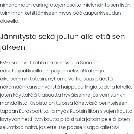
nimenomaan curlingratojen osalta mielenkiintoisen lisän
toiminnan kehittämiseen myös pääkaupunkiseudun
alueella.
Jännitystä sekä joulun alla että sen
jälkeen!
EM-kisat ovat kohta alkamassa, ja Suomen
edustusjoukkueilla on paljon pelissä! Kuten jo
aikaisemmin totesin, nyt on oiva tilaisuus päästä
näkemään kansainvälistä huippucurlingia todella lähellä,
joten käyttäkää tilaisuutta hyväksenne jos vain suinkin
mahdollista. Kisoista on tulossa lähetyksiä perinteiseen
tapaan Eurosportilta, ja myös Ruotsin liiton sivujen kautta
löytyvän netti-tv:n kautta pitäisi tulla joitain pelejä, joten
seuratkaa näitä, jos ette itse pääse kisapaikalle! SM-