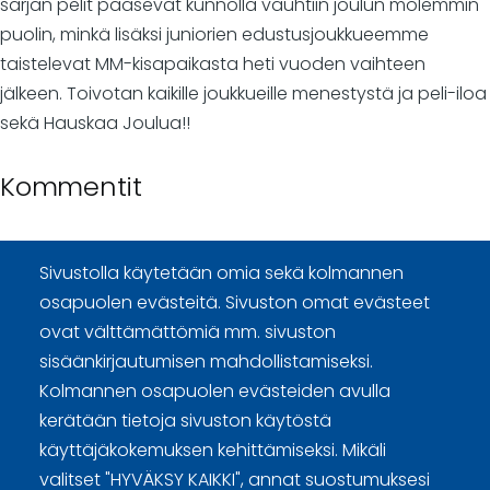
sarjan pelit pääsevät kunnolla vauhtiin joulun molemmin
puolin, minkä lisäksi juniorien edustusjoukkueemme
taistelevat MM-kisapaikasta heti vuoden vaihteen
jälkeen. Toivotan kaikille joukkueille menestystä ja peli-iloa
sekä Hauskaa Joulua!!
Kommentit
Sivustolla käytetään omia sekä kolmannen
osapuolen evästeitä. Sivuston omat evästeet
ovat välttämättömiä mm. sivuston
Curling Finland
sisäänkirjautumisen mahdollistamiseksi.
Kolmannen osapuolen evästeiden avulla
Curling.fi
kerätään tietoja sivuston käytöstä
käyttäjäkokemuksen kehittämiseksi. Mikäli
valitset "HYVÄKSY KAIKKI", annat suostumuksesi
Curling Finland