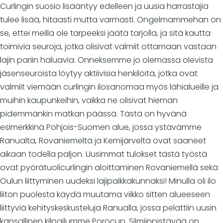
Curlingin suosio lisääntyy edelleen ja uusia harrastajia
tulee lisää, hitaasti mutta varmasti. Ongelmammehan on
se, ettei meillä ole tarpeeksi jäätä tarjolla, ja sitä kautta
toimivia seuroja, jotka olisivat valmiit ottamaan vastaan
lajin pariin haluavia. Onneksemme jo olemassa olevista
jäsenseuroista löytyy aktiivisia henkilöitä, jotka ovat
valmiit viemään curlingin ilosanomaa myös lähialueille ja
muihin kaupunkeihin, vaikka ne olisivat hieman
pidemmänkin matkan päässä. Tästä on hyvänä
esimerkkinä Pohjois-Suomen alue, jossa ystävämme
Ranualta, Rovaniemeltä ja Kemijärveltä ovat saaneet
aikaan todella paljon. Uusimmat tulokset tästä työstä
ovat pyörätuolicurlingin aloittaminen Rovaniemellä sekä
Oulun liittyminen uudeksi lajipaikkakunnaksi! Minulla oli ilo
liiton puolesta käydä muutama viikko sitten alueeseen
liittyviä kehityskeskusteluja Ranualla, jossa pelattiin uusin
kansallinen kilpailumme Porocup. Silmiinpistävää on