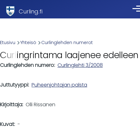
Skip to main content
Curling.fi
Val
Breadcrumb
Etusivu
Yhteisö
Curlinglehden numerot
Curlingrintama laajenee edelleen
Curlinglehden numero
Curlinglehti 3/2008
Juttutyyppi
Puheenjohtajan palsta
Kirjoittaja
Olli Rissanen
Kuvat
-