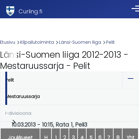
Skip to main content
Curling.fi
Val
Breadcrumb
Etusivu
Kilpailutoiminta
Länsi-Suomen liiga
Pelit
Länsi-Suomen liiga 2012-2013 -
Mestaruussarja - Pelit
Pelit
Ensisijaiset
välilehdet
Mestaruussarja
I-divisioona
10.03.2013 - 10:15, Rata 1, Peli3
Joukkueet
H
1
2
3
4
5
6
7
8
Yht