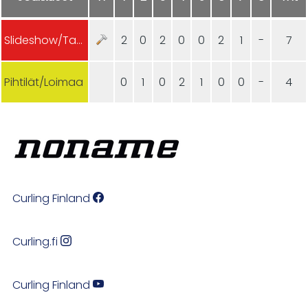
Slideshow/TaCu
2
0
2
0
0
2
1
-
7
Pihtilät/Loimaa
0
1
0
2
1
0
0
-
4
Curling Finland
Curling.fi
Curling Finland