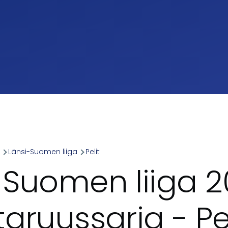
a
Länsi-Suomen liiga
Pelit
umb
-Suomen liiga 2
aruussarja - Pel