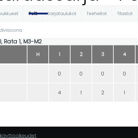
oukkueet
Pelit
Sarjataulukot
Teeheitot
Tilastot
t
-divisioona
00, Rata 1, M3-M2
H
1
2
3
4
0
0
0
0
4
1
2
1
n käyttöoikeudet