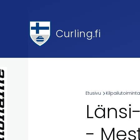
Skip to main content
Curling.fi
Etusivu
Kilpailutoimint
Breadcr
Länsi
- Mest