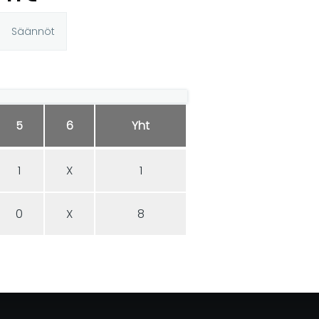
Säännöt
5
6
Yht
1
X
1
0
X
8