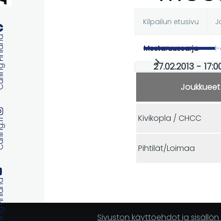
Kilpailun etusivu
J
Ensisijaise
 Finland
Mestaruussarja
I
välilehdet
27.02.2013 - 17:
Joukkueet
Kivikopla / CHCC
ng.fi
Pihtilät/Loimaa
 Finland
Sivuston käyttöehdot ja sisällö