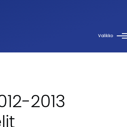
Valikko
012-2013
it