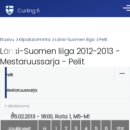
Skip to main content
Curling.fi
Val
Breadcrumb
Etusivu
Kilpailutoiminta
Länsi-Suomen liiga
Pelit
Länsi-Suomen liiga 2012-2013 -
Mestaruussarja - Pelit
Pelit
Ensisijaiset
välilehdet
Mestaruussarja
I-divisioona
06.02.2013 - 18:00, Rata 1, M5-M1
Joukkueet
H
1
2
3
4
5
6
Yht