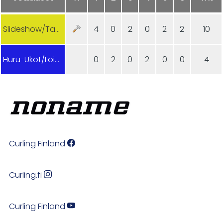
Slideshow/TaCu
4
0
2
0
2
2
10
Huru-Ukot/Loimaa
0
2
0
2
0
0
4
Curling Finland
Curling.fi
Curling Finland