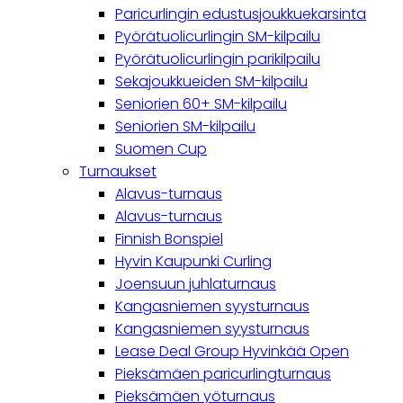
Paricurlingin edustusjoukkuekarsinta
Pyörätuolicurlingin SM-kilpailu
Pyörätuolicurlingin parikilpailu
Sekajoukkueiden SM-kilpailu
Seniorien 60+ SM-kilpailu
Seniorien SM-kilpailu
Suomen Cup
Turnaukset
Alavus-turnaus
Alavus-turnaus
Finnish Bonspiel
Hyvin Kaupunki Curling
Joensuun juhlaturnaus
Kangasniemen syysturnaus
Kangasniemen syysturnaus
Lease Deal Group Hyvinkää Open
Pieksämäen paricurlingturnaus
Pieksämäen yöturnaus