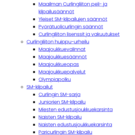
navigation
Maailman Curlingliiton peli- ja
kilpailusäännöt
Yleiset SM-kilpailujen säännöt
Pyörätuolicurlingin säännöt
Curlingliiton lisenssit ja vakuutukset
Curlingliiton huippu-urheilu
Maajoukkuevalinnat
Maajoukkuesäännöt
Maajoukkueopas
Maajoukkuepalvelut
Olympiapolku
SM-kilpailut
Curlingin SM-sarja
Juniorien SM-kilpailu
Miesten edustusjoukkuekarsinta
Naisten SM-kilpailu
Naisten edustusjoukkuekarsinta
Paricurlingin SM-kilpailu