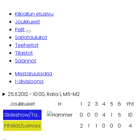
Kilpailun etusivu
Ensisijaiset
Joukkueet
Pelit
välilehdet
Sarjataulukot
Teeheitot
Tilastot
Säännöt
Mestaruussarja
I-divisioona
25.11.2012 - 10:00, Rata 1, M5-M2
Joukkueet
H
1
2
3
4
5
6
Yht
Slideshow/TaCu
0
0
0
4
1
5
10
Pihtilät/Loimaa
2
1
1
0
0
0
4