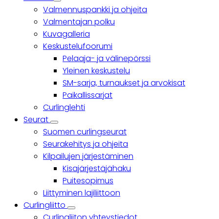
Yhteisö
Valmennuspankki ja ohjeita
sub-
navigation
Valmentajan polku
Kuvagalleria
Keskustelufoorumi
Pelaaja- ja välinepörssi
Yleinen keskustelu
SM-sarja, turnaukset ja arvokisat
Paikallissarjat
Curlinglehti
Seurat
Seurat
Suomen curlingseurat
sub-
navigation
Seurakehitys ja ohjeita
Kilpailujen järjestäminen
Kisajärjestäjähaku
Puitesopimus
Liittyminen lajiliittoon
Curlingliitto
Curlingliitto
Curlingliiton yhteystiedot
sub-