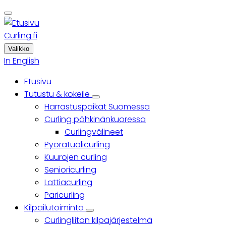
Skip
to
main
Curling.fi
content
Valikko
In English
Etusivu
Päävalikko
Tutustu & kokeile
Tutustu
Harrastuspaikat Suomessa
&
kokeile
Curling pähkinänkuoressa
sub-
Curlingvälineet
navigation
Pyörätuolicurling
Kuurojen curling
Senioricurling
Lattiacurling
Paricurling
Kilpailutoiminta
Kilpailutoiminta
Curlingliiton kilpajärjestelmä
sub-