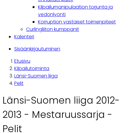
Kilpailumanipulaation torjunta ja
vedonlyönti
Korruption vastaiset toimenpiteet
Curlingliiton kumppanit
Kalenteri
Käyttäjävalikko
Sisäänkirjautuminen
Etusivu
Breadcrumb
Kilpailutoiminta
Länsi-Suomen liiga
Pelit
Länsi-Suomen liiga 2012-
2013 - Mestaruussarja -
Pelit