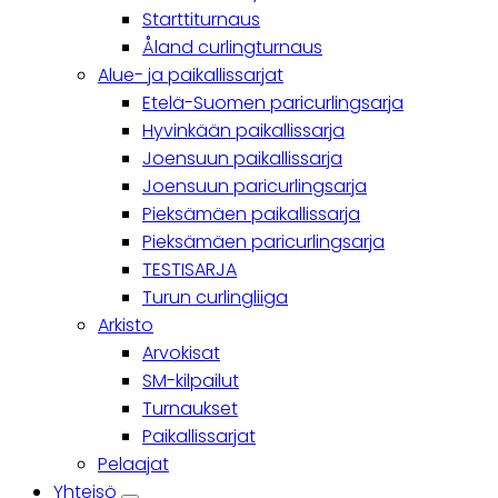
Starttiturnaus
Åland curlingturnaus
Alue- ja paikallissarjat
Etelä-Suomen paricurlingsarja
Hyvinkään paikallissarja
Joensuun paikallissarja
Joensuun paricurlingsarja
Pieksämäen paikallissarja
Pieksämäen paricurlingsarja
TESTISARJA
Turun curlingliiga
Arkisto
Arvokisat
SM-kilpailut
Turnaukset
Paikallissarjat
Pelaajat
Yhteisö