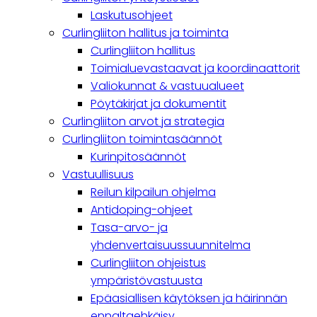
navigation
Laskutusohjeet
Curlingliiton hallitus ja toiminta
Curlingliiton hallitus
Toimialuevastaavat ja koordinaattorit
Valiokunnat & vastuualueet
Pöytäkirjat ja dokumentit
Curlingliiton arvot ja strategia
Curlingliiton toimintasäännöt
Kurinpitosäännöt
Vastuullisuus
Reilun kilpailun ohjelma
Antidoping-ohjeet
Tasa-arvo- ja
yhdenvertaisuussuunnitelma
Curlingliiton ohjeistus
ympäristövastuusta
Epäasiallisen käytöksen ja häirinnän
ennaltaehkäisy