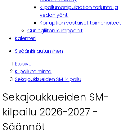
Kilpailumanipulaation torjunta ja
vedonlyönti
Korruption vastaiset toimenpiteet
Curlingliiton kumppanit
Kalenteri
Käyttäjävalikko
Sisäänkirjautuminen
Etusivu
Breadcrumb
Kilpailutoiminta
Sekajoukkueiden SM-kilpailu
Sekajoukkueiden SM-
kilpailu 2026-2027 -
Säännöt