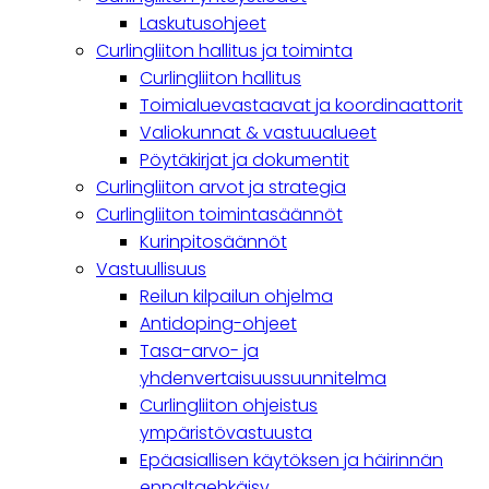
navigation
Laskutusohjeet
Curlingliiton hallitus ja toiminta
Curlingliiton hallitus
Toimialuevastaavat ja koordinaattorit
Valiokunnat & vastuualueet
Pöytäkirjat ja dokumentit
Curlingliiton arvot ja strategia
Curlingliiton toimintasäännöt
Kurinpitosäännöt
Vastuullisuus
Reilun kilpailun ohjelma
Antidoping-ohjeet
Tasa-arvo- ja
yhdenvertaisuussuunnitelma
Curlingliiton ohjeistus
ympäristövastuusta
Epäasiallisen käytöksen ja häirinnän
ennaltaehkäisy