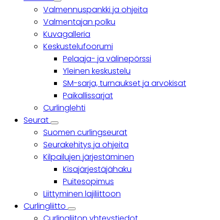
Yhteisö
Valmennuspankki ja ohjeita
sub-
navigation
Valmentajan polku
Kuvagalleria
Keskustelufoorumi
Pelaaja- ja välinepörssi
Yleinen keskustelu
SM-sarja, turnaukset ja arvokisat
Paikallissarjat
Curlinglehti
Seurat
Seurat
Suomen curlingseurat
sub-
navigation
Seurakehitys ja ohjeita
Kilpailujen järjestäminen
Kisajärjestäjähaku
Puitesopimus
Liittyminen lajiliittoon
Curlingliitto
Curlingliitto
Curlingliiton yhteystiedot
sub-