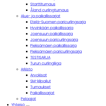
Starttiturnaus
Åland curlingturnaus
Alue- ja paikallissarjat
Etelä-Suomen paricurlingsarja
Hyvinkään paikallissarja
Joensuun paikallissarja
Joensuun paricurlingsarja
Pieksämäen paikallissarja
Pieksämäen paricurlingsarja
TESTISARJA
Turun curlingliiga
Arkisto
Arvokisat
SM-kilpailut
Turnaukset
Paikallissarjat
Pelaajat
Yhteisö