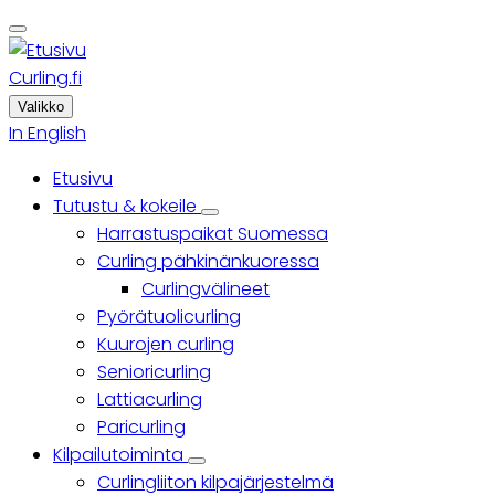
Skip
to
main
Curling.fi
content
Valikko
In English
Etusivu
Päävalikko
Tutustu & kokeile
Tutustu
Harrastuspaikat Suomessa
&
kokeile
Curling pähkinänkuoressa
sub-
Curlingvälineet
navigation
Pyörätuolicurling
Kuurojen curling
Senioricurling
Lattiacurling
Paricurling
Kilpailutoiminta
Kilpailutoiminta
Curlingliiton kilpajärjestelmä
sub-