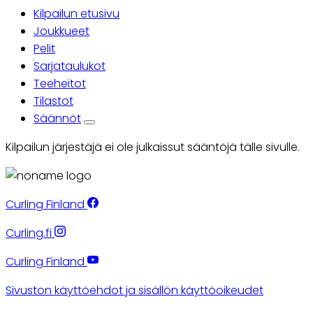
Kilpailun etusivu
Ensisijaiset
Joukkueet
Pelit
välilehdet
Sarjataulukot
Teeheitot
Tilastot
Säännöt
Kilpailun järjestäjä ei ole julkaissut sääntöjä tälle sivulle.
Curling Finland
Curling.fi
Curling Finland
Sivuston käyttöehdot ja sisällön käyttöoikeudet