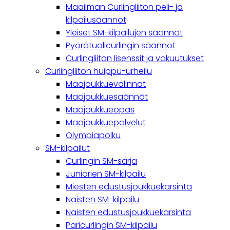
navigation
Maailman Curlingliiton peli- ja
kilpailusäännöt
Yleiset SM-kilpailujen säännöt
Pyörätuolicurlingin säännöt
Curlingliiton lisenssit ja vakuutukset
Curlingliiton huippu-urheilu
Maajoukkuevalinnat
Maajoukkuesäännöt
Maajoukkueopas
Maajoukkuepalvelut
Olympiapolku
SM-kilpailut
Curlingin SM-sarja
Juniorien SM-kilpailu
Miesten edustusjoukkuekarsinta
Naisten SM-kilpailu
Naisten edustusjoukkuekarsinta
Paricurlingin SM-kilpailu