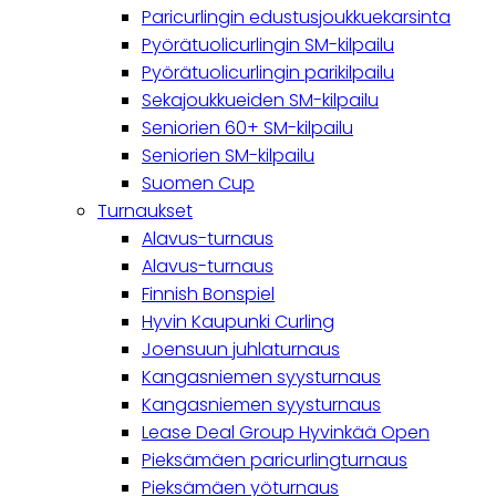
Paricurlingin edustusjoukkuekarsinta
Pyörätuolicurlingin SM-kilpailu
Pyörätuolicurlingin parikilpailu
Sekajoukkueiden SM-kilpailu
Seniorien 60+ SM-kilpailu
Seniorien SM-kilpailu
Suomen Cup
Turnaukset
Alavus-turnaus
Alavus-turnaus
Finnish Bonspiel
Hyvin Kaupunki Curling
Joensuun juhlaturnaus
Kangasniemen syysturnaus
Kangasniemen syysturnaus
Lease Deal Group Hyvinkää Open
Pieksämäen paricurlingturnaus
Pieksämäen yöturnaus