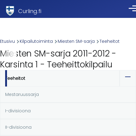
Skip to main content
Curling.fi
Val
Breadcrumb
Etusivu
Kilpailutoiminta
Miesten SM-sarja
Teeheitot
Miesten SM-sarja 2011-2012 -
Karsinta 1 - Teeheittokilpailu
Teeheitot
Ensisijaiset
välilehdet
Mestaruussarja
I-divisioona
II-divisioona