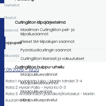
Teeheitot
Tilastot
Curlingliiton kilpajärjestelmä
Maailman Curlingliiton peli- ja
Säännöt
kilpailusäännöt
Yleiset SM-kilpailujen säännöt
Loppupelit
Pyörätuolicurlingin säännöt
Alkusarja
Curlingliiton lisenssit ja vakuutukset
Curlingliiton huippu-urheilu
07.05.2026 - 19:20
Maajoukkuevalinnat
Rata 1: Hyvinkään lukio - Martin tähdet 3-4
Maajoukkuesäännöt
Rata 2: Hyrian Pallo - Hyria KU 0-3
Maajoukkueopas
Rata 3: Anttilantalon päiväkoti/Kivitaskut - Martin
Maajoukkuepalvelut
kuutamo 0-4