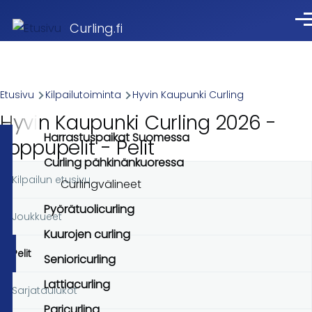
Skip to main content
Val
Curling.fi
Breadcrumb
Etusivu
Kilpailutoiminta
Hyvin Kaupunki Curling
Hyvin Kaupunki Curling 2026 -
Harrastuspaikat Suomessa
Loppupelit - Pelit
Curling pähkinänkuoressa
Kilpailun etusivu
Ensisijaiset
Curlingvälineet
välilehdet
Pyörätuolicurling
Joukkueet
Kuurojen curling
Pelit
Senioricurling
Lattiacurling
Sarjataulukot
Paricurling