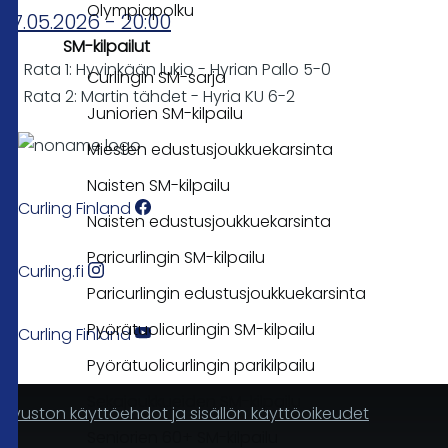
Olympiapolku
07.05.2026 - 20:00
SM-kilpailut
Rata 1: Hyvinkään lukio - Hyrian Pallo 5-0
Curlingin SM-sarja
Rata 2: Martin tähdet - Hyria KU 6-2
Juniorien SM-kilpailu
Miesten edustusjoukkuekarsinta
Naisten SM-kilpailu
Curling Finland
Naisten edustusjoukkuekarsinta
Paricurlingin SM-kilpailu
Curling.fi
Paricurlingin edustusjoukkuekarsinta
Pyörätuolicurlingin SM-kilpailu
Curling Finland
Pyörätuolicurlingin parikilpailu
Sekajoukkueiden SM-kilpailu
Sivuston käyttöehdot ja sisällön käyttöoikeudet
Seniorien 60+ SM-kilpailu