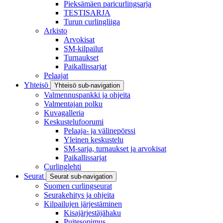
Pieksämäen paricurlingsarja
TESTISARJA
Turun curlingliiga
Arkisto
Arvokisat
SM-kilpailut
Turnaukset
Paikallissarjat
Pelaajat
Yhteisö
Yhteisö sub-navigation
Valmennuspankki ja ohjeita
Valmentajan polku
Kuvagalleria
Keskustelufoorumi
Pelaaja- ja välinepörssi
Yleinen keskustelu
SM-sarja, turnaukset ja arvokisat
Paikallissarjat
Curlinglehti
Seurat
Seurat sub-navigation
Suomen curlingseurat
Seurakehitys ja ohjeita
Kilpailujen järjestäminen
Kisajärjestäjähaku
Puitesopimus