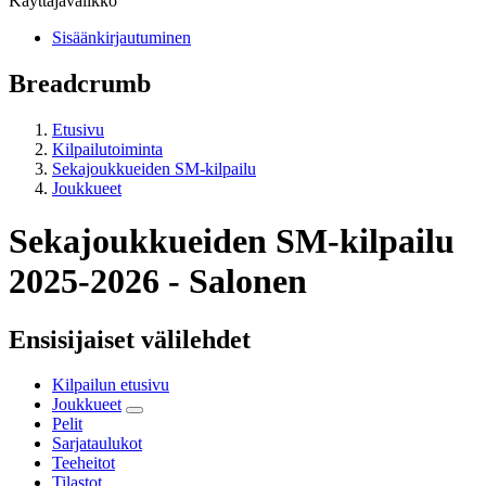
Käyttäjävalikko
Sisäänkirjautuminen
Breadcrumb
Etusivu
Kilpailutoiminta
Sekajoukkueiden SM-kilpailu
Joukkueet
Sekajoukkueiden SM-kilpailu
2025-2026 - Salonen
Ensisijaiset välilehdet
Kilpailun etusivu
Joukkueet
Pelit
Sarjataulukot
Teeheitot
Tilastot