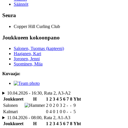
Säännöt
Seura
Copper Hill Curling Club
Joukkueen kokoonpano
Salonen, Tuomas (kapteeni)
Haajanen, Kari
Joronen, Jenni
Suominen, Miia
Kuvaaja:
10.04.2026 - 16:30, Rata 2, A3-A2
Joukkueet
H
1
2
3
4
5
6
7
8
Yht
Salonen
2
0
2
0
3
2
-
-
9
Kalmari
0
4
0
1
0
0
-
-
5
11.04.2026 - 08:00, Rata 2, A1-A3
Joukkueet
H
1
2
3
4
5
6
7
8
Yht