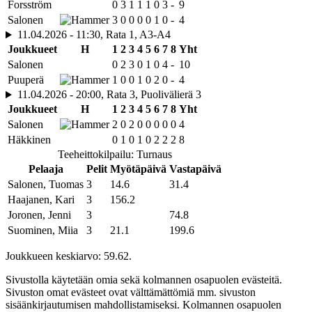
Forsström
0
3
1
1
1
0
3
-
9
Salonen
3
0
0
0
0
1
0
-
4
11.04.2026 - 11:30, Rata 1, A3-A4
Joukkueet
H
1
2
3
4
5
6
7
8
Yht
Salonen
0
2
3
0
1
0
4
-
10
Puuperä
1
0
0
1
0
2
0
-
4
11.04.2026 - 20:00, Rata 3, Puolivälierä 3
Joukkueet
H
1
2
3
4
5
6
7
8
Yht
Salonen
2
0
2
0
0
0
0
0
4
Häkkinen
0
1
0
1
0
2
2
2
8
Teeheittokilpailu: Turnaus
Pelaaja
Pelit
Myötäpäivä
Vastapäivä
Salonen, Tuomas
3
14.6
31.4
Haajanen, Kari
3
156.2
Joronen, Jenni
3
74.8
Suominen, Miia
3
21.1
199.6
Joukkueen keskiarvo: 59.62.
Sivustolla käytetään omia sekä kolmannen osapuolen evästeitä.
Sivuston omat evästeet ovat välttämättömiä mm. sivuston
sisäänkirjautumisen mahdollistamiseksi. Kolmannen osapuolen