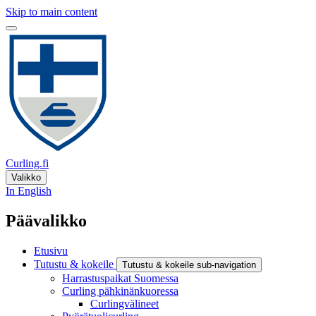
Skip to main content
Curling.fi
Valikko
In English
Päävalikko
Etusivu
Tutustu & kokeile
Tutustu & kokeile sub-navigation
Harrastuspaikat Suomessa
Curling pähkinänkuoressa
Curlingvälineet