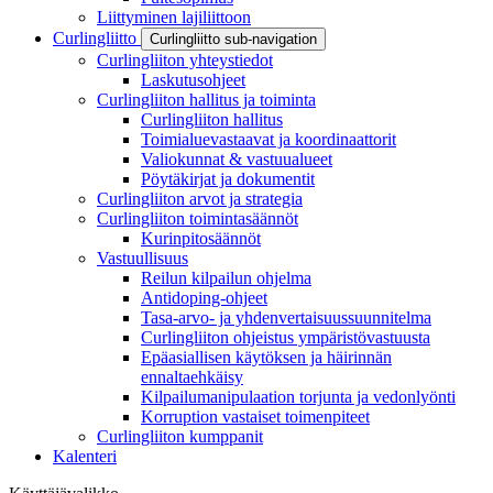
Liittyminen lajiliittoon
Curlingliitto
Curlingliitto sub-navigation
Curlingliiton yhteystiedot
Laskutusohjeet
Curlingliiton hallitus ja toiminta
Curlingliiton hallitus
Toimialuevastaavat ja koordinaattorit
Valiokunnat & vastuualueet
Pöytäkirjat ja dokumentit
Curlingliiton arvot ja strategia
Curlingliiton toimintasäännöt
Kurinpitosäännöt
Vastuullisuus
Reilun kilpailun ohjelma
Antidoping-ohjeet
Tasa-arvo- ja yhdenvertaisuussuunnitelma
Curlingliiton ohjeistus ympäristövastuusta
Epäasiallisen käytöksen ja häirinnän
ennaltaehkäisy
Kilpailumanipulaation torjunta ja vedonlyönti
Korruption vastaiset toimenpiteet
Curlingliiton kumppanit
Kalenteri