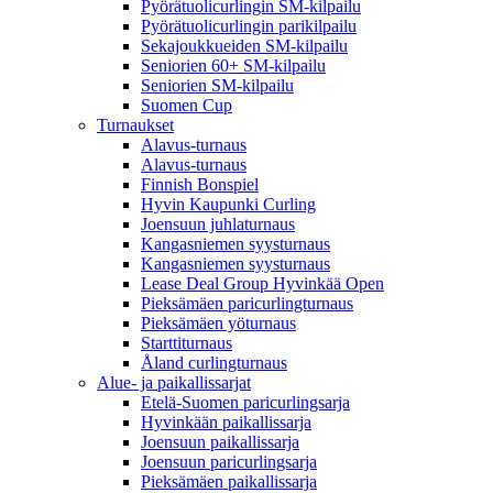
Pyörätuolicurlingin SM-kilpailu
Pyörätuolicurlingin parikilpailu
Sekajoukkueiden SM-kilpailu
Seniorien 60+ SM-kilpailu
Seniorien SM-kilpailu
Suomen Cup
Turnaukset
Alavus-turnaus
Alavus-turnaus
Finnish Bonspiel
Hyvin Kaupunki Curling
Joensuun juhlaturnaus
Kangasniemen syysturnaus
Kangasniemen syysturnaus
Lease Deal Group Hyvinkää Open
Pieksämäen paricurlingturnaus
Pieksämäen yöturnaus
Starttiturnaus
Åland curlingturnaus
Alue- ja paikallissarjat
Etelä-Suomen paricurlingsarja
Hyvinkään paikallissarja
Joensuun paikallissarja
Joensuun paricurlingsarja
Pieksämäen paikallissarja