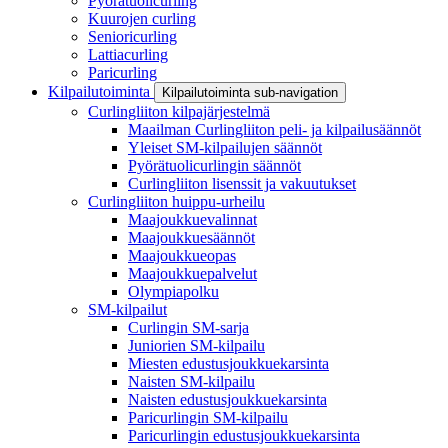
Pyörätuolicurling
Kuurojen curling
Senioricurling
Lattiacurling
Paricurling
Kilpailutoiminta
Kilpailutoiminta sub-navigation
Curlingliiton kilpajärjestelmä
Maailman Curlingliiton peli- ja kilpailusäännöt
Yleiset SM-kilpailujen säännöt
Pyörätuolicurlingin säännöt
Curlingliiton lisenssit ja vakuutukset
Curlingliiton huippu-urheilu
Maajoukkuevalinnat
Maajoukkuesäännöt
Maajoukkueopas
Maajoukkuepalvelut
Olympiapolku
SM-kilpailut
Curlingin SM-sarja
Juniorien SM-kilpailu
Miesten edustusjoukkuekarsinta
Naisten SM-kilpailu
Naisten edustusjoukkuekarsinta
Paricurlingin SM-kilpailu
Paricurlingin edustusjoukkuekarsinta