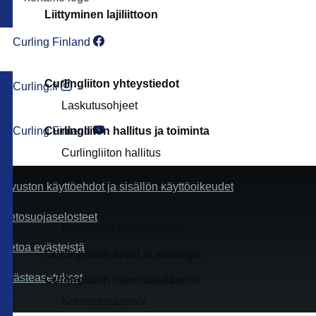
Liittyminen lajiliittoon
Curling Finland
Curlingliiton yhteystiedot
Curling.fi
Laskutusohjeet
Curling Finland
Curlingliiton hallitus ja toiminta
Curlingliiton hallitus
Toimialuevastaavat ja koordinaattorit
Sivuston käyttöehdot ja sisällön käyttöoikeudet
Valiokunnat & vastuualueet
Tietosuojaselosteet
Pöytäkirjat ja dokumentit
Tietoa evästeistä
Curlingliiton arvot ja strategia
Evästeasetukset
Curlingliiton toimintasäännöt
Kurinpitosäännöt