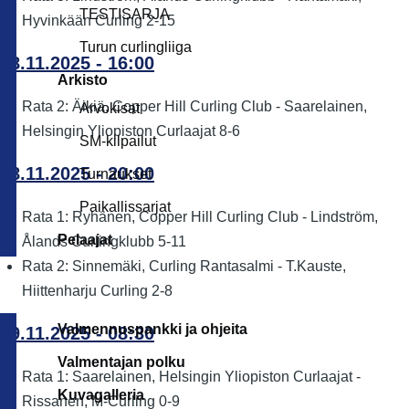
TESTISARJA
Hyvinkään Curling 2-15
Turun curlingliiga
08.11.2025 - 16:00
Arkisto
Rata 2: Äikiä, Copper Hill Curling Club - Saarelainen,
Arvokisat
Helsingin Yliopiston Curlaajat 8-6
SM-kilpailut
08.11.2025 - 20:00
Turnaukset
Paikallissarjat
Rata 1: Ryhänen, Copper Hill Curling Club - Lindström,
Pelaajat
Ålands Curlingklubb 5-11
Rata 2: Sinnemäki, Curling Rantasalmi - T.Kauste,
Hiittenharju Curling 2-8
Valmennuspankki ja ohjeita
09.11.2025 - 08:30
Valmentajan polku
Rata 1: Saarelainen, Helsingin Yliopiston Curlaajat -
Kuvagalleria
Rissanen, M-Curling 0-9