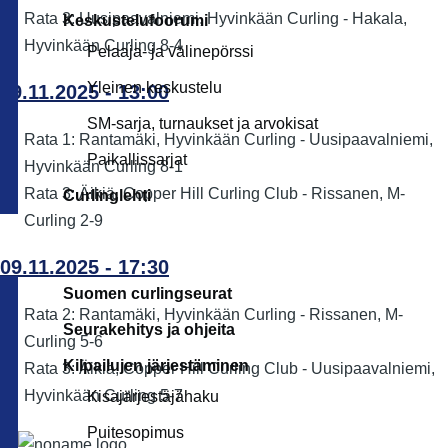
Rata 3: Uusipaavalniemi, Hyvinkään Curling - Hakala,
Keskustelufoorumi
Hyvinkään Curling 8-4
Pelaaja- ja välinepörssi
Yleinen keskustelu
09.11.2025 - 13:00
SM-sarja, turnaukset ja arvokisat
Rata 1: Rantamäki, Hyvinkään Curling - Uusipaavalniemi,
Paikallissarjat
Hyvinkään Curling 8-1
Rata 3: Äikiä, Copper Hill Curling Club - Rissanen, M-
Curlinglehti
Curling 2-9
09.11.2025 - 17:30
Suomen curlingseurat
Rata 2: Rantamäki, Hyvinkään Curling - Rissanen, M-
Seurakehitys ja ohjeita
Curling 5-6
Kilpailujen järjestäminen
Rata 3: Äikiä, Copper Hill Curling Club - Uusipaavalniemi,
Hyvinkään Curling 5-7
Kisajärjestäjähaku
Puitesopimus