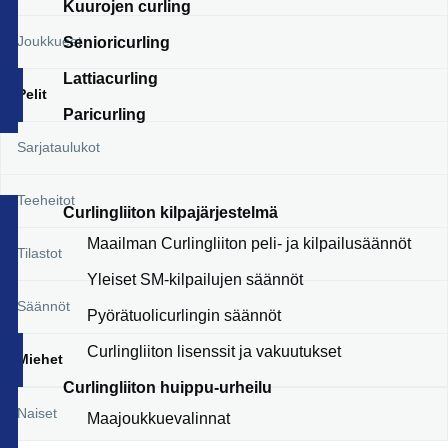
Kuurojen curling
Joukkueet
Senioricurling
Lattiacurling
Pelit
Paricurling
Sarjataulukot
Teeheitot
Curlingliiton kilpajärjestelmä
Maailman Curlingliiton peli- ja kilpailusäännöt
Tilastot
Yleiset SM-kilpailujen säännöt
Säännöt
Pyörätuolicurlingin säännöt
Curlingliiton lisenssit ja vakuutukset
Miehet
Curlingliiton huippu-urheilu
Naiset
Maajoukkuevalinnat