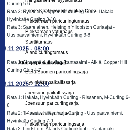
Kangasniemen syysturnaus
Curling 5-6
Lease Deal Group Hyvinkää Open
Rata 2: Ryhänen, Copper Hill Curling Club - Hakala,
Hyvinkään Curling 8-10
Pieksämäen paricurlingturnaus
Rata 3: Saarelainen, Helsingin Yliopiston Curlaajat -
Pieksämäen yöturnaus
Uusipaavalniemi, Hyvinkään Curling 3-8
Starttiturnaus
08.11.2025 - 08:00
Åland curlingturnaus
Rata 3: Sinnemäki, Curling Rantasalmi - Äikiä, Copper Hill
Alue- ja paikallissarjat
Curling Club 4-7
Etelä-Suomen paricurlingsarja
Hyvinkään paikallissarja
08.11.2025 - 12:00
Joensuun paikallissarja
Rata 1: Hakala, Hyvinkään Curling - Rissanen, M-Curling 6-
Joensuun paricurlingsarja
8
Rata 2: T.Kauste, Hiittenharju Curling - Uusipaavalniemi,
Pieksämäen paikallissarja
Hyvinkään Curling 7-9
Pieksämäen paricurlingsarja
Rata 3: Lindström, Ålands Curlingklubb - Rantamäki,