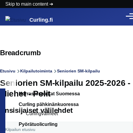
Skip to main content
Vali
Curling.fi
Breadcrumb
Etusivu
Kilpailutoiminta
Seniorien SM-kilpailu
Seniorien SM-kilpailu 2025-2026 -
Miehet - Pelit
Harrastuspaikat Suomessa
Curling pähkinänkuoressa
Ensisijaiset välilehdet
Curlingvälineet
Pyörätuolicurling
Kilpailun etusivu