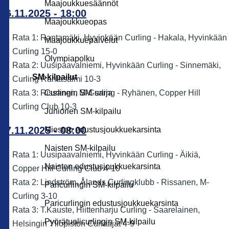
Maajoukkuesäännöt
06.11.2025 - 18:00
Maajoukkueopas
Rata 1: Rantamäki, Hyvinkään Curling - Hakala, Hyvinkään
Maajoukkuepalvelut
Curling 15-0
Olympiapolku
Rata 2: Uusipaavalniemi, Hyvinkään Curling - Sinnemäki,
SM-kilpailut
Curling Rantasalmi 10-3
Rata 3: Rissanen, M-Curling - Ryhänen, Copper Hill
Curlingin SM-sarja
Curling Club 10-3
Juniorien SM-kilpailu
07.11.2025 - 08:00
Miesten edustusjoukkuekarsinta
Naisten SM-kilpailu
Rata 1: Uusipaavalniemi, Hyvinkään Curling - Äikiä,
Naisten edustusjoukkuekarsinta
Copper Hill Curling Club 4-10
Rata 2: Lindström, Ålands Curlingklubb - Rissanen, M-
Paricurlingin SM-kilpailu
Curling 3-10
Paricurlingin edustusjoukkuekarsinta
Rata 3: T.Kauste, Hiittenharju Curling - Saarelainen,
Pyörätuolicurlingin SM-kilpailu
Helsingin Yliopiston Curlaajat 4-9