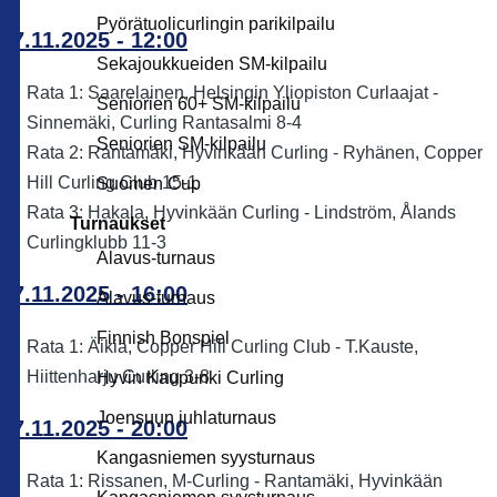
Pyörätuolicurlingin parikilpailu
07.11.2025 - 12:00
Sekajoukkueiden SM-kilpailu
Rata 1: Saarelainen, Helsingin Yliopiston Curlaajat -
Seniorien 60+ SM-kilpailu
Sinnemäki, Curling Rantasalmi 8-4
Seniorien SM-kilpailu
Rata 2: Rantamäki, Hyvinkään Curling - Ryhänen, Copper
Hill Curling Club 15-1
Suomen Cup
Rata 3: Hakala, Hyvinkään Curling - Lindström, Ålands
Turnaukset
Curlingklubb 11-3
Alavus-turnaus
07.11.2025 - 16:00
Alavus-turnaus
Finnish Bonspiel
Rata 1: Äikiä, Copper Hill Curling Club - T.Kauste,
Hiittenharju Curling 3-8
Hyvin Kaupunki Curling
Joensuun juhlaturnaus
07.11.2025 - 20:00
Kangasniemen syysturnaus
Rata 1: Rissanen, M-Curling - Rantamäki, Hyvinkään