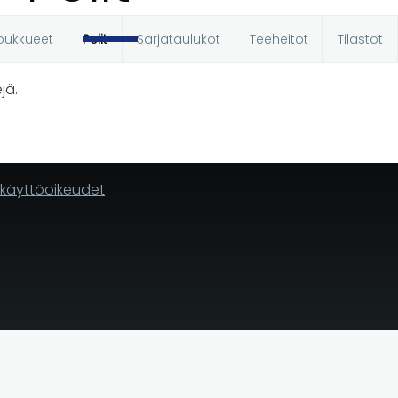
oukkueet
Pelit
Sarjataulukot
Teeheitot
Tilastot
t
jä.
n käyttöoikeudet