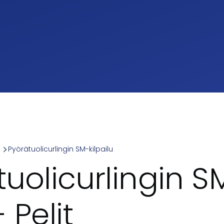
a
Pyörätuolicurlingin SM-kilpailu
umb
uolicurlingin SM
 Pelit