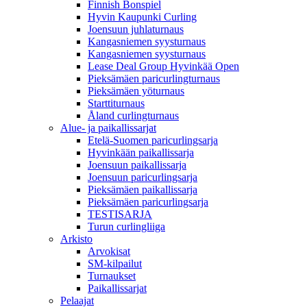
Finnish Bonspiel
Hyvin Kaupunki Curling
Joensuun juhlaturnaus
Kangasniemen syysturnaus
Kangasniemen syysturnaus
Lease Deal Group Hyvinkää Open
Pieksämäen paricurlingturnaus
Pieksämäen yöturnaus
Starttiturnaus
Åland curlingturnaus
Alue- ja paikallissarjat
Etelä-Suomen paricurlingsarja
Hyvinkään paikallissarja
Joensuun paikallissarja
Joensuun paricurlingsarja
Pieksämäen paikallissarja
Pieksämäen paricurlingsarja
TESTISARJA
Turun curlingliiga
Arkisto
Arvokisat
SM-kilpailut
Turnaukset
Paikallissarjat
Pelaajat