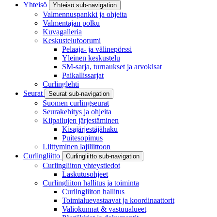
Yhteisö
Yhteisö sub-navigation
Valmennuspankki ja ohjeita
Valmentajan polku
Kuvagalleria
Keskustelufoorumi
Pelaaja- ja välinepörssi
Yleinen keskustelu
SM-sarja, turnaukset ja arvokisat
Paikallissarjat
Curlinglehti
Seurat
Seurat sub-navigation
Suomen curlingseurat
Seurakehitys ja ohjeita
Kilpailujen järjestäminen
Kisajärjestäjähaku
Puitesopimus
Liittyminen lajiliittoon
Curlingliitto
Curlingliitto sub-navigation
Curlingliiton yhteystiedot
Laskutusohjeet
Curlingliiton hallitus ja toiminta
Curlingliiton hallitus
Toimialuevastaavat ja koordinaattorit
Valiokunnat & vastuualueet