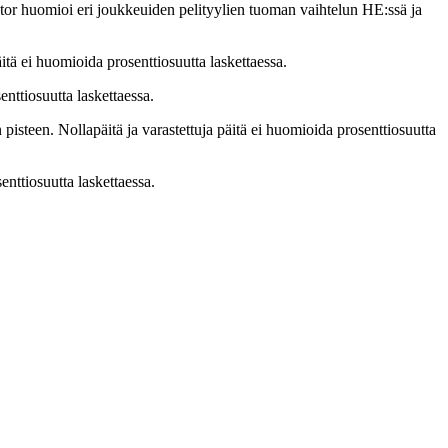
tor huomioi eri joukkeuiden pelityylien tuoman vaihtelun HE:ssä ja
itä ei huomioida prosenttiosuutta laskettaessa.
nttiosuutta laskettaessa.
isteen. Nollapäitä ja varastettuja päitä ei huomioida prosenttiosuutta
nttiosuutta laskettaessa.