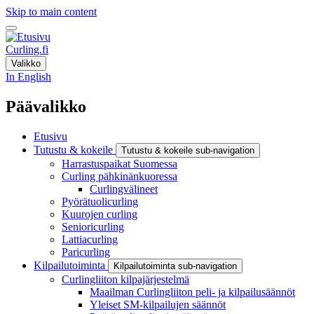
Skip to main content
Curling.fi
Valikko
In English
Päävalikko
Etusivu
Tutustu & kokeile
Tutustu & kokeile sub-navigation
Harrastuspaikat Suomessa
Curling pähkinänkuoressa
Curlingvälineet
Pyörätuolicurling
Kuurojen curling
Senioricurling
Lattiacurling
Paricurling
Kilpailutoiminta
Kilpailutoiminta sub-navigation
Curlingliiton kilpajärjestelmä
Maailman Curlingliiton peli- ja kilpailusäännöt
Yleiset SM-kilpailujen säännöt