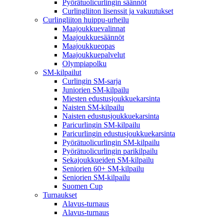
Pyörätuolicurlingin säännöt
Curlingliiton lisenssit ja vakuutukset
Curlingliiton huippu-urheilu
Maajoukkuevalinnat
Maajoukkuesäännöt
Maajoukkueopas
Maajoukkuepalvelut
Olympiapolku
SM-kilpailut
Curlingin SM-sarja
Juniorien SM-kilpailu
Miesten edustusjoukkuekarsinta
Naisten SM-kilpailu
Naisten edustusjoukkuekarsinta
Paricurlingin SM-kilpailu
Paricurlingin edustusjoukkuekarsinta
Pyörätuolicurlingin SM-kilpailu
Pyörätuolicurlingin parikilpailu
Sekajoukkueiden SM-kilpailu
Seniorien 60+ SM-kilpailu
Seniorien SM-kilpailu
Suomen Cup
Turnaukset
Alavus-turnaus
Alavus-turnaus