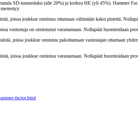
ti matala SD-tunnusluku (alle 20%) ja korkea HE (yli 45%). Hammer Fac
 menestyy.
istä, joissa joukkue onnistuu ottamaan vähintään kaksi pistettä. Nollapä
oissa vastustaja on onnistunut varastamaan. Nollapäät huomioidaan prose
äistä, joissa joukkue onnistuu pakottamaan vastustajan ottamaan yhden p
istä, joissa joukkue onnistuu varastamaan. Nollapäät huomioidaan prose
hammer-factor.html