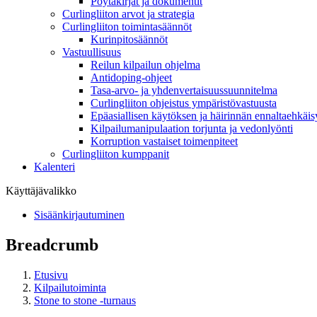
Pöytäkirjat ja dokumentit
Curlingliiton arvot ja strategia
Curlingliiton toimintasäännöt
Kurinpitosäännöt
Vastuullisuus
Reilun kilpailun ohjelma
Antidoping-ohjeet
Tasa-arvo- ja yhdenvertaisuussuunnitelma
Curlingliiton ohjeistus ympäristövastuusta
Epäasiallisen käytöksen ja häirinnän ennaltaehkäis
Kilpailumanipulaation torjunta ja vedonlyönti
Korruption vastaiset toimenpiteet
Curlingliiton kumppanit
Kalenteri
Käyttäjävalikko
Sisäänkirjautuminen
Breadcrumb
Etusivu
Kilpailutoiminta
Stone to stone -turnaus