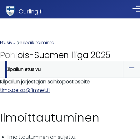
Skip to main content
Curling.fi
Val
Breadcrumb
Etusivu
Kilpailutoiminta
Pohjois-Suomen liiga 2025
Kilpailun etusivu
Ensisijaiset
Kilpailun järjestäjän sähköpostiosoite
välilehdet
timo.peisa@fimnet.fi
Ilmoittautuminen
Ilmoittautuminen on suljettu.