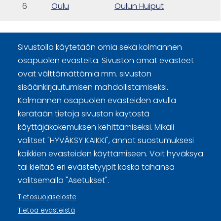
6
Oulu
Oulun Huiput
Sivustolla käytetään omia sekä kolmannen
osapuolen evästeitä. Sivuston omat evästeet
ovat välttämättömiä mm. sivuston
sisäänkirjautumisen mahdollistamiseksi.
Curling Finland
Kolmannen osapuolen evästeiden avulla
kerätään tietoja sivuston käytöstä
Curling.fi
käyttäjäkokemuksen kehittämiseksi. Mikäli
valitset "HYVÄKSY KAIKKI", annat suostumuksesi
kaikkien evästeiden käyttämiseen. Voit hyväksyä
Curling Finland
tai kieltää eri evästetyypit koska tahansa
valitsemalla "Asetukset".
Sivuston käyttöehdot ja sisällön käyttöoikeudet
Tietosuojaseloste
Tietoa evästeistä
Tietosuojaselosteet