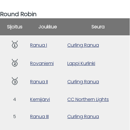
Round Robin
Sijoitus
Joukkue
Seura
🥇
Ranua I
Curling Ranua
🥈
Rovaniemi
Lappi Kurlinki
🥉
Ranua II
Curling Ranua
4
Kemijärvi
CC Northern Lights
5
Ranua III
Curling Ranua