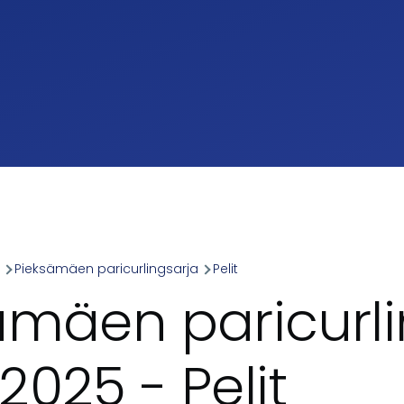
a
Pieksämäen paricurlingsarja
Pelit
umb
ämäen paricurli
025 - Pelit