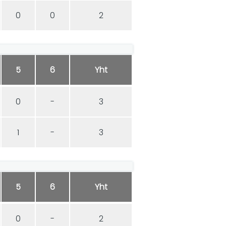
0
0
2
5
6
Yht
0
-
3
1
-
3
5
6
Yht
0
-
2