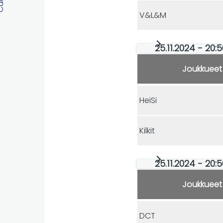
V&L&M
25.11.2024 - 20:
Joukkueet
HeiSi
Kilkit
25.11.2024 - 20:
Joukkueet
DCT