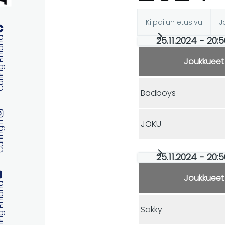
Kilpailun etusivu
J
Ensisijaise
25.11.2024 - 20:
 Finland
välilehdet
Joukkueet
Badboys
JOKU
ng.fi
25.11.2024 - 20:
Joukkueet
 Finland
Sakky