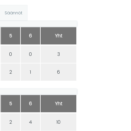
Säännöt
5
6
Yht
0
0
3
2
1
6
5
6
Yht
2
4
10