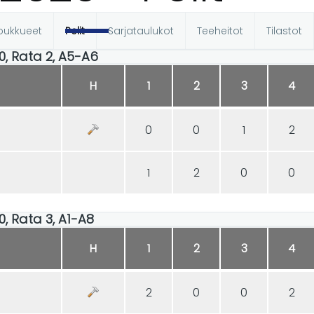
oukkueet
Pelit
Sarjataulukot
Teeheitot
Tilastot
t
50, Rata 2, A5-A6
H
1
2
3
4
0
0
1
2
1
2
0
0
50, Rata 3, A1-A8
H
1
2
3
4
2
0
0
2