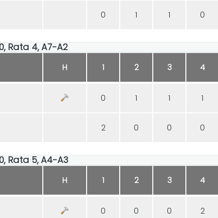
0
1
1
0
50, Rata 4, A7-A2
H
1
2
3
4
0
1
1
1
2
0
0
0
50, Rata 5, A4-A3
H
1
2
3
4
0
0
0
2