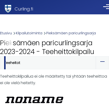
Skip to main content
Curling.fi
Val
Breadcrumb
Etusivu
Kilpailutoiminta
Pieksämäen paricurlingsarja
Pieksämäen paricurlingsarja
2023-2024 - Teeheittokilpailu
Teeheitot
Ensisijaiset
välilehdet
Teeheittokilpailua ei ole määritetty tai yhtään teeheittoa
ei ole vielä heitetty.