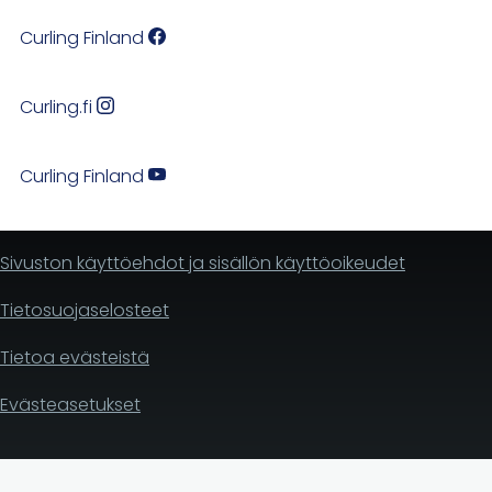
Curling Finland
Curling.fi
Curling Finland
Sivuston käyttöehdot ja sisällön käyttöoikeudet
Tietosuojaselosteet
Tietoa evästeistä
Evästeasetukset