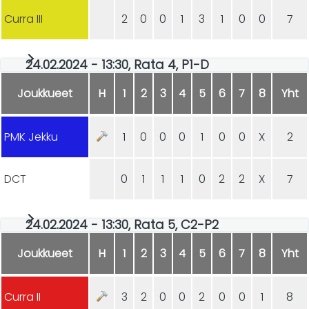
Curra III
2
0
0
1
3
1
0
0
7
24.02.2024 - 13:30, Rata 4, P1-D
Joukkueet
H
1
2
3
4
5
6
7
8
Yht
PMK Jekku
1
0
0
0
1
0
0
X
2
DCT
0
1
1
1
0
2
2
X
7
24.02.2024 - 13:30, Rata 5, C2-P2
Joukkueet
H
1
2
3
4
5
6
7
8
Yht
Curra II
3
2
0
0
2
0
0
1
8