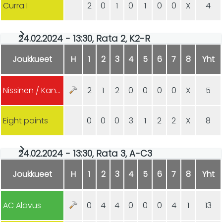
Curra I
2
0
1
0
1
0
0
X
4
24.02.2024 - 13:30, Rata 2, K2-R
Joukkueet
H
1
2
3
4
5
6
7
8
Yht
Nissinen / Kangasniemi
2
1
2
0
0
0
0
X
5
Eight points
0
0
0
3
1
2
2
X
8
24.02.2024 - 13:30, Rata 3, A-C3
Joukkueet
H
1
2
3
4
5
6
7
8
Yht
AC Alavus
0
4
4
0
0
0
4
1
13