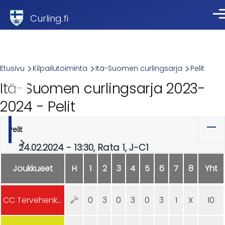
Skip to main content
Curling.fi
Val
Breadcrumb
Etusivu
Kilpailutoiminta
Itä-Suomen curlingsarja
Pelit
Itä-Suomen curlingsarja 2023-
2024 - Pelit
Pelit
Ensisijaiset
24.02.2024 - 13:30, Rata 1, J-C1
välilehdet
Joukkueet
H
1
2
3
4
5
6
7
8
Yht
CC Tervehenkiset
0
3
0
3
0
3
1
X
10