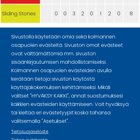
Sliding Stones
0
0
3
2
0
1
2
0
8
Sivustolla käytetään omia sekä kolmannen
osapuolen evästeitä. Sivuston omat evästeet
ovat välttämättömiä mm. sivuston
sisäänkirjautumisen mahdollistamiseksi.
Curling Finland
Kolmannen osapuolen evästeiden avulla
kerätään tietoja sivuston käytöstä
Curling.fi
käyttäjäkokemuksen kehittämiseksi. Mikäli
valitset "HYVÄKSY KAIKKI", annat suostumuksesi
kaikkien evästeiden käyttämiseen. Voit hyväksyä
Curling Finland
tai kieltää eri evästetyypit koska tahansa
valitsemalla "Asetukset".
Sivuston käyttöehdot ja sisällön käyttöoikeudet
Tietosuojaseloste