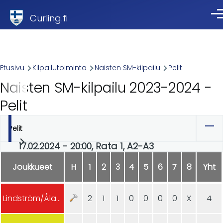
Skip to main content
Curling.fi
Val
Breadcrumb
Etusivu
Kilpailutoiminta
Naisten SM-kilpailu
Pelit
Naisten SM-kilpailu 2023-2024 -
Pelit
Pelit
Ensisijaiset
17.02.2024 - 20:00, Rata 1, A2-A3
välilehdet
Joukkueet
H
1
2
3
4
5
6
7
8
Yht
Lindström/Åland
2
1
1
0
0
0
0
X
4