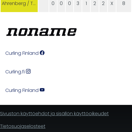
Ahrenberg / Turku-Hyvinkää
0
0
0
3
1
2
2
X
8
Curling Finland
Curling.fi
Curling Finland
Sivuston käyttöehdot ja sisällön käyttöoikeudet
Tietosuojaselosteet