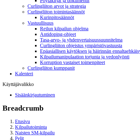
Pöytäkirjat ja dokumentit
Curlingliiton arvot ja strategia
Curlingliiton toimintasäännöt
Kurinpitosäännöt
Vastuullisuus
Reilun kilpailun ohjelma
Antidoping-ohjeet
Tasa-arvo- ja yhdenvertaisuussuunnitelma
Curlingliiton ohjeistus ympäristövastuusta
Epäasiallisen käytöksen ja häirinnän ennaltaehkäis
Kilpailumanipulaation torjunta ja vedonlyönti
Korruption vastaiset toimenpiteet
Curlingliiton kumppanit
Kalenteri
Käyttäjävalikko
Sisäänkirjautuminen
Breadcrumb
Etusivu
Kilpailutoiminta
Naisten SM-kilpailu
Pelit