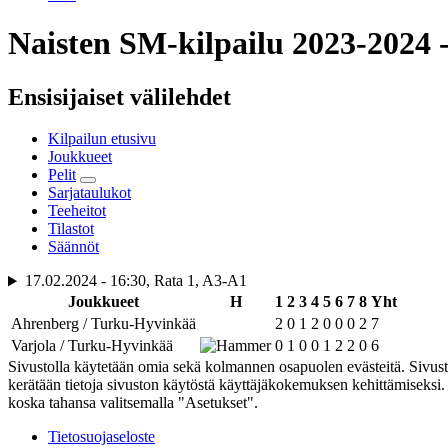
Naisten SM-kilpailu 2023-2024 -
Ensisijaiset välilehdet
Kilpailun etusivu
Joukkueet
Pelit
Sarjataulukot
Teeheitot
Tilastot
Säännöt
17.02.2024 - 16:30, Rata 1, A3-A1
Joukkueet
H
1
2
3
4
5
6
7
8
Yht
Ahrenberg / Turku-Hyvinkää
2
0
1
2
0
0
0
2
7
Varjola / Turku-Hyvinkää
0
1
0
0
1
2
2
0
6
Sivustolla käytetään omia sekä kolmannen osapuolen evästeitä. Sivus
kerätään tietoja sivuston käytöstä käyttäjäkokemuksen kehittämiseks
koska tahansa valitsemalla "Asetukset".
Tietosuojaseloste