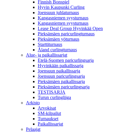
Finnish Bonspiel
Hyvin Kaupunki Curling
Joensuun juhlaturnaus
Kangasniemen syysturnaus
Kangasniemen syysturnaus
Lease Deal Group Hyvinkää Open
Pieksämäen paricurlingturnaus
Pieksämäen yöturnaus
Starttiturnaus
Åland curlingturnaus
Alue- ja paikallissarjat
Etelä-Suomen paricurlingsarja
Hyvinkään paikallissarja
Joensuun paikallissarja
Joensuun paricurlingsarja
Pieksämäen paikallissarja
Pieksämäen paricurlingsarja
TESTISARJA
Turun curlingliiga
Arkisto
Arvokisat
SM-kilpailut
Turnaukset
Paikallissarjat
Pelaajat