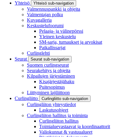
Yhteisö
Yhteisö sub-navigation
Valmennuspankki ja ohjeita
Valmentajan polku
Kuvagalleria
Keskustelufoorumi
Pelaaja- ja välinepörssi
Yleinen keskustelu
SM-sarja, turnaukset ja arvokisat
Paikallissarjat
Curlinglehti
Seurat
Seurat sub-navigation
Suomen curlingseurat
Seurakehitys ja ohjeita
Kilpailujen järjestäminen
Kisajärjestäjähaku
Puitesopimus
Liittyminen lajiliittoon
Curlingliitto
Curlingliitto sub-navigation
Curlingliiton yhteystiedot
Laskutusohjeet
Curlingliiton hallitus ja toiminta
Curlingliiton hallitus
Toimialuevastaavat ja koordinaattorit
Valiokunnat & vastuualueet