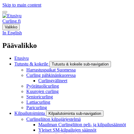
Skip to main content
Curling.fi
Valikko
In English
Päävalikko
Etusivu
Tutustu & kokeile
Tutustu & kokeile sub-navigation
Harrastuspaikat Suomessa
Curling pähkinänkuoressa
Curlingvälineet
Pyörätuolicurling
Kuurojen curling
Senioricurling
Lattiacurling
Paricurling
Kilpailutoiminta
Kilpailutoiminta sub-navigation
Curlingliiton kilpajärjestelmä
Maailman Curlingliiton peli- ja kilpailusäännöt
Yleiset SM-kilpailujen säännöt