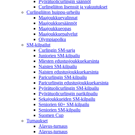
Pyörätuolicurlingin säännöt
Curlingliiton lisenssit ja vakuutukset
Curlingliiton huippu-urheilu
Maajoukkuevalinnat
Maajoukkuesäännöt
Maajoukkueopas
Maajoukkuepalvelut
Olympiapolku
SM-kilpailut
Curlingin SM-sarja
Juniorien SM-kilpailu
Miesten edustusjoukkuekarsinta
Naisten SM-kilpailu
Naisten edustusjoukkuekarsinta
Paricurlingin SM-kilpailu
Paricurlingin edustusjoukkuekarsinta
Pyörätuolicurlingin SM-kilpailu
Pyörätuolicurlingin parikilpailu
Sekajoukkueiden SM-kilpailu
Seniorien 60+ SM-kilpailu
Seniorien SM-kilpailu
Suomen Cup
Turnaukset
Alavus-turnaus
Alavus-turnaus