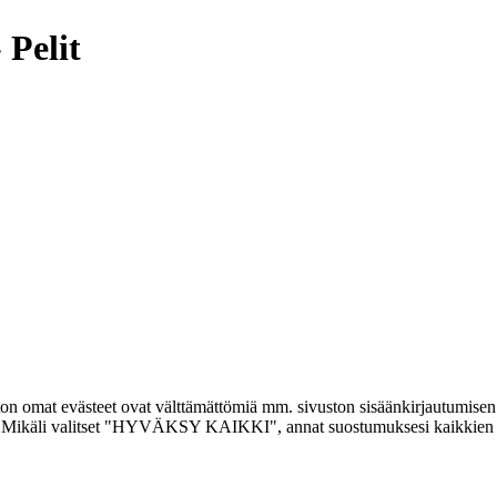
 Pelit
ton omat evästeet ovat välttämättömiä mm. sivuston sisäänkirjautumise
i. Mikäli valitset "HYVÄKSY KAIKKI", annat suostumuksesi kaikkien evä