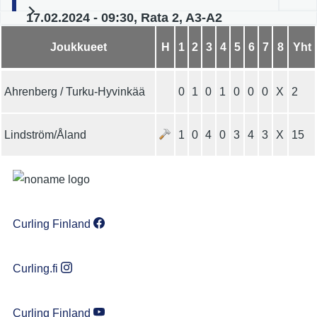
17.02.2024 - 09:30, Rata 2, A3-A2
Joukkueet
H
1
2
3
4
5
6
7
8
Yht
Ahrenberg / Turku-Hyvinkää
0
1
0
1
0
0
0
X
2
Lindström/Åland
1
0
4
0
3
4
3
X
15
Curling Finland
Curling.fi
Curling Finland