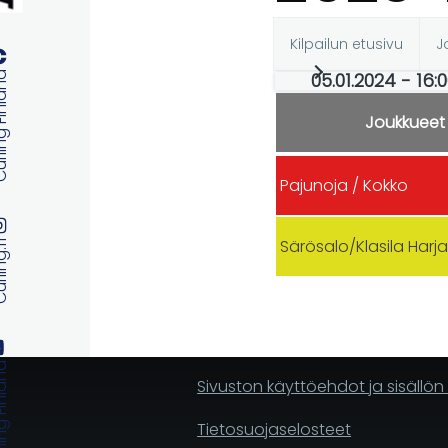
Kilpailun etusivu
J
Ensisijaise
05.01.2024 - 16:
 Finland
välilehdet
Joukkueet
Pajunoja / Kokko
Särösalo/Klasila Harj
ng.fi
 Finland
Sivuston käyttöehdot ja sisällö
Tietosuojaselosteet