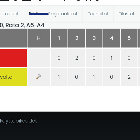
oukkueet
Pelit
Sarjataulukot
Teeheitot
Tilastot
t
00, Rata 2, A6-A4
H
1
2
3
4
5
0
2
0
1
0
avalta
1
0
1
0
2
n käyttöoikeudet