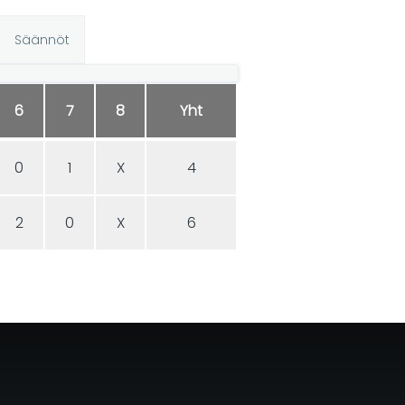
Säännöt
6
7
8
Yht
0
1
X
4
2
0
X
6