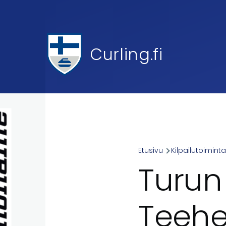
Skip to main content
Curling.fi
Etusivu
Kilpailutoimint
Breadcr
Turun
Teehei