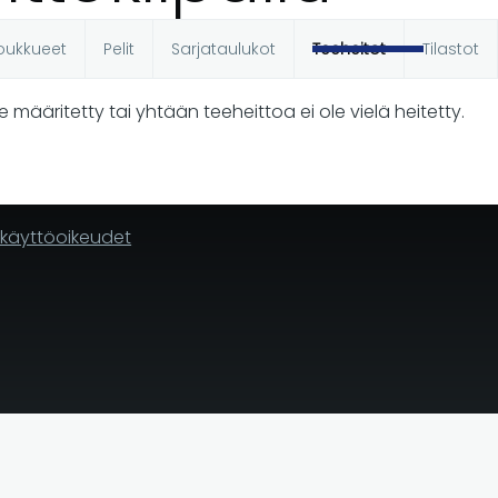
oukkueet
Pelit
Sarjataulukot
Teeheitot
Tilastot
t
le määritetty tai yhtään teeheittoa ei ole vielä heitetty.
n käyttöoikeudet