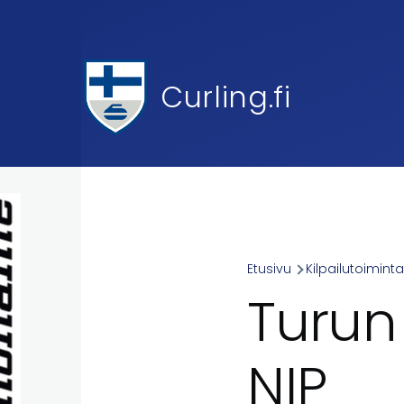
Skip to main content
Curling.fi
Etusivu
Kilpailutoimint
Breadcr
Turun
NIP