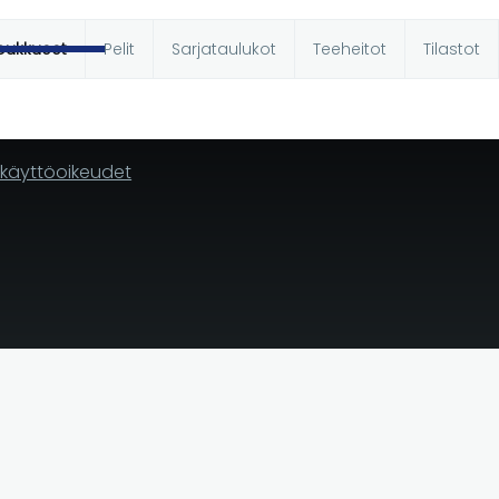
oukkueet
Pelit
Sarjataulukot
Teeheitot
Tilastot
t
n käyttöoikeudet