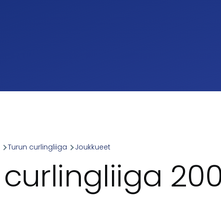
a
Turun curlingliiga
Joukkueet
umb
 curlingliiga 20