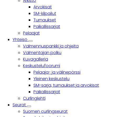
Arkisto
Arvokisat
SM-kilpailut
Turnaukset
Paikallissarjat
Pelaajat
Yhteisö
Yhteisö
Valmennuspankki ja ohjeita
sub-
navigation
Valmentajan polku
Kuvagalleria
Keskustelufoorumi
Pelaaja- ja välinepörssi
Yleinen keskustelu
SM-sarja, turnaukset ja arvokisat
Paikallissarjat
Curlinglehti
Seurat
Seurat
Suomen curlingseurat
sub-
navigation