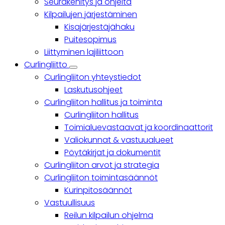
Seurakehitys ja ohjeita
Kilpailujen järjestäminen
Kisajärjestäjähaku
Puitesopimus
Liittyminen lajiliittoon
Curlingliitto
Curlingliitto
Curlingliiton yhteystiedot
sub-
navigation
Laskutusohjeet
Curlingliiton hallitus ja toiminta
Curlingliiton hallitus
Toimialuevastaavat ja koordinaattorit
Valiokunnat & vastuualueet
Pöytäkirjat ja dokumentit
Curlingliiton arvot ja strategia
Curlingliiton toimintasäännöt
Kurinpitosäännöt
Vastuullisuus
Reilun kilpailun ohjelma