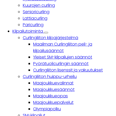
Kuurojen curling
Senioricurling
Lattiacurling
Paricurling
Kilpailutoiminta
Kilpailutoiminta
Curlingliiton kilpajärjestelmä
sub-
navigation
Maailman Curlingliiton peli- ja
kilpailusäännöt
Yleiset SM-kilpailujen säännöt
Pyörätuolicurlingin säännöt
Curlingliiton lisenssit ja vakuutukset
Curlingliiton huippu-urheilu
Maajoukkuevalinnat
Maajoukkuesäännöt
Maajoukkueopas
Maajoukkuepalvelut
Olympiapolku
SM-kilpailut