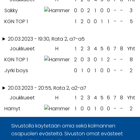
Sakky
0
0
2
1
0
0
-
-
3
KGN TOP 1
1
2
0
0
1
1
-
-
5
20.03.2023 - 19:30, Rata 2, a7-a5
Joukkueet
H
1
2
3
4
5
6
7
8
Yht
KGN TOP 1
2
0
3
0
1
2
-
-
8
Jyrki boys
0
1
0
1
0
0
-
-
2
20.03.2023 - 20:55, Rata 2, a2-a7
Joukkueet
H
1
2
3
4
5
6
7
8
Yht
Hämyt
1
0
0
1
0
0
-
-
2
KGN TOP 1
0
2
1
0
1
2
-
-
6
Sivustolla käytetään omia sekä kolmannen
osapuolen evästeitä. Sivuston omat evästeet
27.03.2023 - 19:30, Rata 1, a7-a8