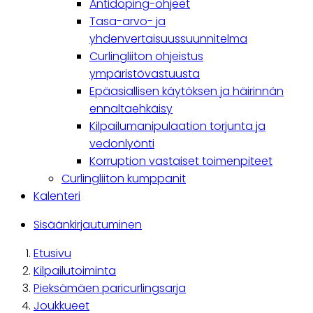
Antidoping-ohjeet
Tasa-arvo- ja
yhdenvertaisuussuunnitelma
Curlingliiton ohjeistus
ympäristövastuusta
Epäasiallisen käytöksen ja häirinnän
ennaltaehkäisy
Kilpailumanipulaation torjunta ja
vedonlyönti
Korruption vastaiset toimenpiteet
Curlingliiton kumppanit
Kalenteri
Käyttäjävalikko
Sisäänkirjautuminen
Etusivu
Breadcrumb
Kilpailutoiminta
Pieksämäen paricurlingsarja
Joukkueet