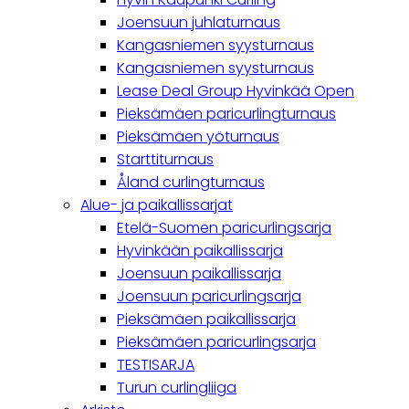
Joensuun juhlaturnaus
Kangasniemen syysturnaus
Kangasniemen syysturnaus
Lease Deal Group Hyvinkää Open
Pieksämäen paricurlingturnaus
Pieksämäen yöturnaus
Starttiturnaus
Åland curlingturnaus
Alue- ja paikallissarjat
Etelä-Suomen paricurlingsarja
Hyvinkään paikallissarja
Joensuun paikallissarja
Joensuun paricurlingsarja
Pieksämäen paikallissarja
Pieksämäen paricurlingsarja
TESTISARJA
Turun curlingliiga