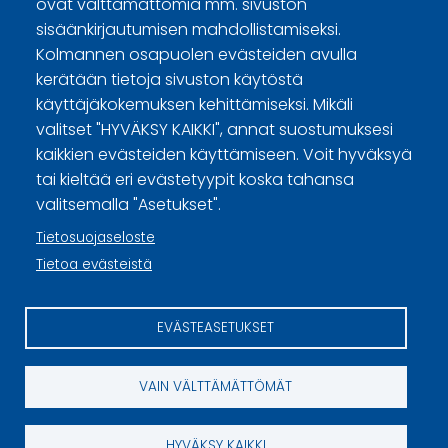
ovat välttämättömiä mm. sivuston
Joukkueet
H
1
2
3
4
5
6
7
8
Yht
sisäänkirjautumisen mahdollistamiseksi.
Kolmannen osapuolen evästeiden avulla
KGN TOP 1
1
0
0
2
3
0
0
1
7
kerätään tietoja sivuston käytöstä
MMJR
0
1
1
0
0
1
1
0
4
käyttäjäkokemuksen kehittämiseksi. Mikäli
valitset "HYVÄKSY KAIKKI", annat suostumuksesi
kaikkien evästeiden käyttämiseen. Voit hyväksyä
tai kieltää eri evästetyypit koska tahansa
valitsemalla "Asetukset".
Curling Finland
Tietosuojaseloste
Curling.fi
Tietoa evästeistä
Curling Finland
EVÄSTEASETUKSET
Sivuston käyttöehdot ja sisällön käyttöoikeudet
Tietosuojaselosteet
VAIN VÄLTTÄMÄTTÖMÄT
Tietoa evästeistä
HYVÄKSY KAIKKI