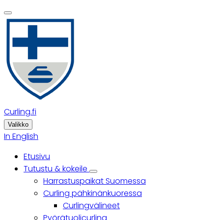
Skip
to
main
content
Curling.fi
Valikko
In English
Etusivu
Päävalikko
Tutustu & kokeile
Tutustu
Harrastuspaikat Suomessa
&
kokeile
Curling pähkinänkuoressa
sub-
Curlingvälineet
navigation
Pyörätuolicurling