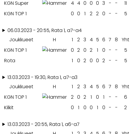
KGN Super
4
4
0
0
0
3
-
-
11
KGN TOP 1
0
0
1
2
2
0
-
-
5
06.03.2023 - 20:55, Rata 1, a7-a4
Joukkueet
H
1
2
3
4
5
6
7
8
Yht
KGN TOP 1
0
2
0
2
1
0
-
-
5
Rota
1
0
2
0
0
2
-
-
5
13.03.2023 - 19:30, Rata 1, a7-a3
Joukkueet
H
1
2
3
4
5
6
7
8
Yht
KGN TOP 1
2
0
2
1
0
1
-
-
6
Kilkit
0
1
0
0
1
0
-
-
2
13.03.2023 - 20:55, Rata 1, a6-a7
Joukkueet
H
1
2
3
4
5
6
7
8
Yht