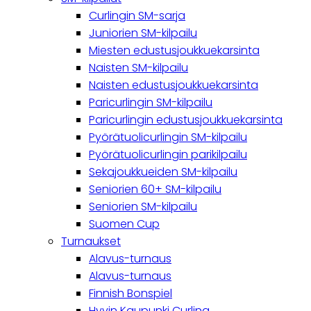
Curlingin SM-sarja
Juniorien SM-kilpailu
Miesten edustusjoukkuekarsinta
Naisten SM-kilpailu
Naisten edustusjoukkuekarsinta
Paricurlingin SM-kilpailu
Paricurlingin edustusjoukkuekarsinta
Pyörätuolicurlingin SM-kilpailu
Pyörätuolicurlingin parikilpailu
Sekajoukkueiden SM-kilpailu
Seniorien 60+ SM-kilpailu
Seniorien SM-kilpailu
Suomen Cup
Turnaukset
Alavus-turnaus
Alavus-turnaus
Finnish Bonspiel
Hyvin Kaupunki Curling