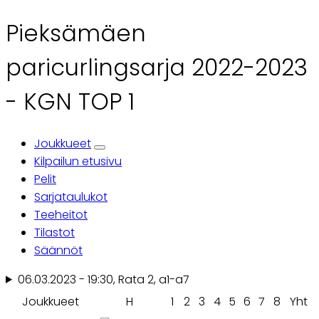
Pieksämäen
paricurlingsarja 2022-2023
- KGN TOP 1
Joukkueet
Ensisijaiset
Kilpailun etusivu
Pelit
välilehdet
Sarjataulukot
Teeheitot
Tilastot
Säännöt
06.03.2023 - 19:30, Rata 2, a1-a7
Joukkueet
H
1
2
3
4
5
6
7
8
Yht