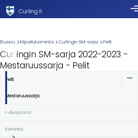
Skip to main content
Curling.fi
Val
Breadcrumb
Etusivu
Kilpailutoiminta
Curlingin SM-sarja
Pelit
Curlingin SM-sarja 2022-2023 -
Mestaruussarja - Pelit
Pelit
Ensisijaiset
välilehdet
Mestaruussarja
I-divisioona
Karsinta