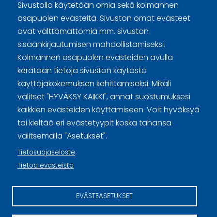
Sivustolla käytetään omia sekä kolmannen
osapuolen evästeitä. Sivuston omat evästeet
ovat välttämättömiä mm. sivuston
sisäänkirjautumisen mahdollistamiseksi.
Kolmannen osapuolen evästeiden avulla
Curling Finland
kerätään tietoja sivuston käytöstä
käyttäjäkokemuksen kehittämiseksi. Mikäli
Curling.fi
valitset "HYVÄKSY KAIKKI", annat suostumuksesi
kaikkien evästeiden käyttämiseen. Voit hyväksyä
Curling Finland
tai kieltää eri evästetyypit koska tahansa
valitsemalla "Asetukset".
Tietosuojaseloste
Sivuston käyttöehdot ja sisällön käyttöoikeudet
Tietoa evästeistä
Tietosuojaselosteet
EVÄSTEASETUKSET
Tietoa evästeistä