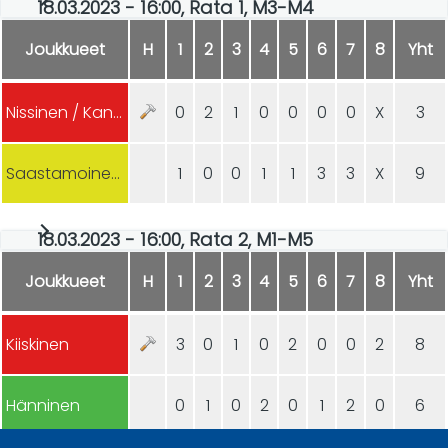
18.03.2023 - 16:00, Rata 1, M3-M4
Joukkueet
H
1
2
3
4
5
6
7
8
Yht
Nissinen / Kangasniemi
0
2
1
0
0
0
0
X
3
Saastamoinen / Joensuu
1
0
0
1
1
3
3
X
9
18.03.2023 - 16:00, Rata 2, M1-M5
Joukkueet
H
1
2
3
4
5
6
7
8
Yht
Kiiskinen
3
0
1
0
2
0
0
2
8
Hänninen
0
1
0
2
0
1
2
0
6