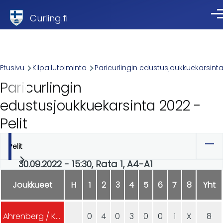
Skip to main content
Curling.fi
Val
Breadcrumb
Etusivu
Kilpailutoiminta
Paricurlingin edustusjoukkuekarsint
Paricurlingin
edustusjoukkuekarsinta 2022 -
Pelit
Pelit
Ensisijaiset
30.09.2022 - 15:30, Rata 1, A4-A1
välilehdet
Joukkueet
H
1
2
3
4
5
6
7
8
Yht
Ahrenberg / Kejonen (Turku)
0
4
0
3
0
0
1
X
8