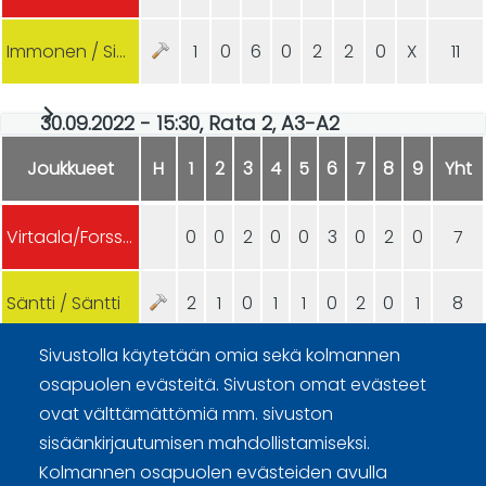
Immonen / Sipilä
1
0
6
0
2
2
0
X
11
30.09.2022 - 15:30, Rata 2, A3-A2
Joukkueet
H
1
2
3
4
5
6
7
8
9
Yht
Virtaala/Forsström
0
0
2
0
0
3
0
2
0
7
Säntti / Säntti
2
1
0
1
1
0
2
0
1
8
Sivustolla käytetään omia sekä kolmannen
osapuolen evästeitä. Sivuston omat evästeet
ovat välttämättömiä mm. sivuston
sisäänkirjautumisen mahdollistamiseksi.
Kolmannen osapuolen evästeiden avulla