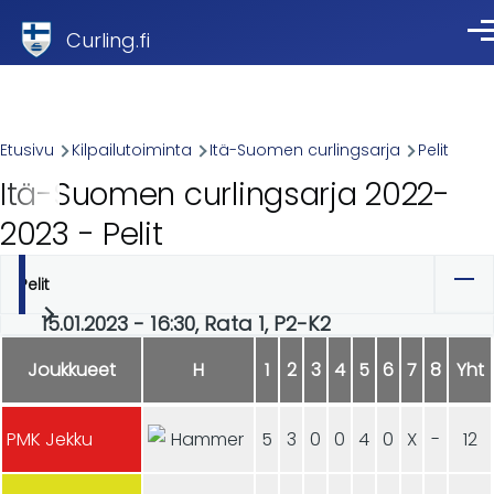
Skip to main content
Curling.fi
Val
Breadcrumb
Etusivu
Kilpailutoiminta
Itä-Suomen curlingsarja
Pelit
Itä-Suomen curlingsarja 2022-
2023 - Pelit
Pelit
Ensisijaiset
15.01.2023 - 16:30, Rata 1, P2-K2
välilehdet
Joukkueet
H
1
2
3
4
5
6
7
8
Yht
PMK Jekku
5
3
0
0
4
0
X
-
12