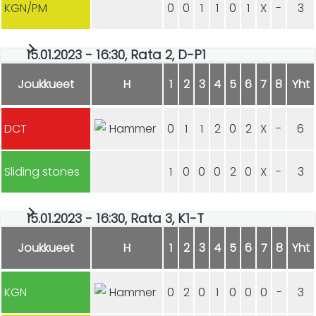
KGN/PM
0
0
1
1
0
1
X
-
3
15.01.2023 - 16:30, Rata 2, D-P1
Joukkueet
H
1
2
3
4
5
6
7
8
Yht
DCT
0
1
1
2
0
2
X
-
6
Sliding stones
1
0
0
0
2
0
X
-
3
15.01.2023 - 16:30, Rata 3, K1-T
Joukkueet
H
1
2
3
4
5
6
7
8
Yht
KGN
0
2
0
1
0
0
0
-
3