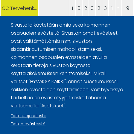
CC Tervehenkiset
1
0
2
0
2
3
1
-
9
Sivustolla käytetään omia sekä kolmannen
osapuolen evästeitä. Sivuston omat evästeet
ovat välttämättömiä mm. sivuston
sisäänkirjautumisen mahdollistamiseksi.
Kolmannen osapuolen evästeiden avulla
Curling Finland
kerätään tietoja sivuston käytöstä
käyttäjäkokemuksen kehittämiseksi. Mikäli
Curling.fi
valitset "HYVÄKSY KAIKKI", annat suostumuksesi
kaikkien evästeiden käyttämiseen. Voit hyväksyä
Curling Finland
tai kieltää eri evästetyypit koska tahansa
valitsemalla "Asetukset".
Tietosuojaseloste
Sivuston käyttöehdot ja sisällön käyttöoikeudet
Tietoa evästeistä
Tietosuojaselosteet