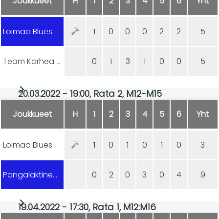
Joukkueet
H
1
2
3
4
5
6
Yht
Loimaa Blues
1
0
0
0
2
2
5
Team Karhea Aamukurlaus
0
1
3
1
0
0
5
20.03.2022 - 19:00, Rata 2, M12-M15
Joukkueet
H
1
2
3
4
5
6
Yht
Loimaa Blues
1
0
1
0
1
0
3
Pangalaktinen curlauspommi
0
2
0
3
0
4
9
19.04.2022 - 17:30, Rata 1, M12:M16