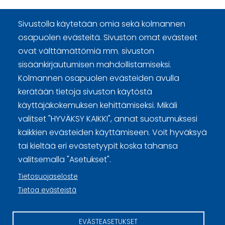
Sivustolla käytetään omia sekä kolmannen
osapuolen evästeitä. Sivuston omat evästeet
ovat välttämättömiä mm. sivuston
Curling Finland
sisäänkirjautumisen mahdollistamiseksi.
Kolmannen osapuolen evästeiden avulla
Curling.fi
kerätään tietoja sivuston käytöstä
käyttäjäkokemuksen kehittämiseksi. Mikäli
Curling Finland
valitset "HYVÄKSY KAIKKI", annat suostumuksesi
kaikkien evästeiden käyttämiseen. Voit hyväksyä
tai kieltää eri evästetyypit koska tahansa
Sivuston käyttöehdot ja sisällön käyttöoikeudet
valitsemalla "Asetukset".
Tietosuojaseloste
Tietosuojaselosteet
Tietoa evästeistä
Tietoa evästeistä
EVÄSTEASETUKSET
Evästeasetukset