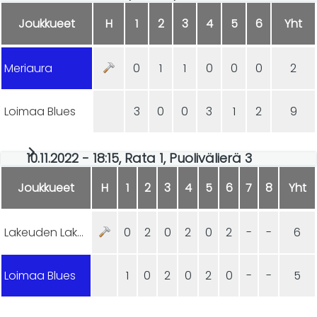
Joukkueet
H
1
2
3
4
5
6
Yht
Meriaura
0
1
1
0
0
0
2
Loimaa Blues
3
0
0
3
1
2
9
10.11.2022 - 18:15, Rata 1, Puolivälierä 3
Joukkueet
H
1
2
3
4
5
6
7
8
Yht
Lakeuden Lakaisijat
0
2
0
2
0
2
-
-
6
Loimaa Blues
1
0
2
0
2
0
-
-
5