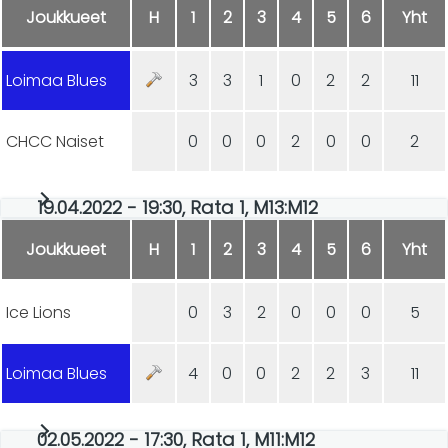
Joukkueet
H
1
2
3
4
5
6
Yht
Loimaa Blues
3
3
1
0
2
2
11
CHCC Naiset
0
0
0
2
0
0
2
19.04.2022 - 19:30, Rata 1, M13:M12
Joukkueet
H
1
2
3
4
5
6
Yht
Ice Lions
0
3
2
0
0
0
5
Loimaa Blues
4
0
0
2
2
3
11
02.05.2022 - 17:30, Rata 1, M11:M12