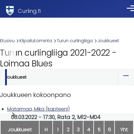
Skip to main content
Curling.fi
Val
Breadcrumb
Etusivu
Kilpailutoiminta
Turun curlingliiga
Joukkueet
Turun curlingliiga 2021-2022 -
Loimaa Blues
Joukkueet
Ensisijaiset
välilehdet
Joukkueen kokoonpano
Matarmaa, Mika (kapteeni)
08.03.2022 - 17:30, Rata 2, M12-M04
Joukkueet
H
1
2
3
4
5
6
Yht