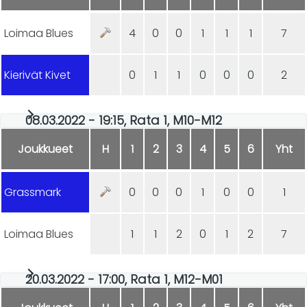
Loimaa Blues
4
0
0
1
1
1
7
Kierivät Kivet
0
1
1
0
0
0
2
08.03.2022 - 19:15, Rata 1, M10-M12
Joukkueet
H
1
2
3
4
5
6
Yht
Grassmark
0
0
0
1
0
0
1
Loimaa Blues
1
1
2
0
1
2
7
20.03.2022 - 17:00, Rata 1, M12-M01