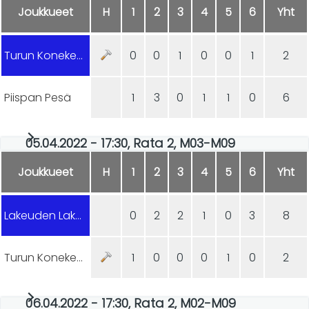
Joukkueet
H
1
2
3
4
5
6
Yht
Turun Konekeskus
0
0
1
0
0
1
2
Piispan Pesä
1
3
0
1
1
0
6
05.04.2022 - 17:30, Rata 2, M03-M09
Joukkueet
H
1
2
3
4
5
6
Yht
Lakeuden Lakaisijat
0
2
2
1
0
3
8
Turun Konekeskus
1
0
0
0
1
0
2
06.04.2022 - 17:30, Rata 2, M02-M09