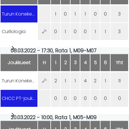
Turun Konekeskus
1
0
1
1
0
0
3
Curliologia
0
1
0
0
1
1
3
08.03.2022 - 17:30, Rata 1, M09-M07
Joukkueet
H
1
2
3
4
5
6
Yht
Turun Konekeskus
2
1
1
4
2
1
11
CHCC PT-joukkue
0
0
0
0
0
0
0
20.03.2022 - 10:00, Rata 1, M05-M09