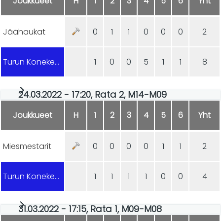
Joukkueet
H
1
2
3
4
5
6
Yht
Jäähaukat
0
1
1
0
0
0
2
Turun Konekeskus
1
0
0
5
1
1
8
24.03.2022 - 17:20, Rata 2, M14-M09
Joukkueet
H
1
2
3
4
5
6
Yht
Miesmestarit
0
0
0
0
1
1
2
Turun Konekeskus
1
1
1
1
0
0
4
31.03.2022 - 17:15, Rata 1, M09-M08