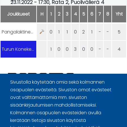
23.11.2022 - 17:30, Rata 2, Puolivälierä 4
Joukkueet
H
1
2
3
4
5
6
7
8
Yht
Pangalaktinen curlauspommi
0
1
1
0
2
1
-
-
5
Turun Konekeskus
1
0
0
3
0
0
-
-
4
Sivustolla käytetään omia sekä kolmannen
osapuolen evästeitä. Sivuston omat evästeet
Curling Finland
ovat välttämättömiä mm. sivuston
sisäänkirjautumisen mahdollistamiseksi.
Kolmannen osapuolen evästeiden avulla
Curling.fi
kerätään tietoja sivuston käytöstä