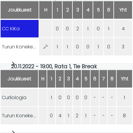
Joukkueet
H
1
2
3
4
5
6
Yht
CC KiKa
0
0
2
1
0
1
4
Turun Konekeskus
1
1
0
0
1
0
3
20.11.2022 - 19:00, Rata 1, Tie Break
Joukkueet
H
1
2
3
4
5
6
7
8
Yht
Curliologia
1
0
0
0
0
-
-
-
1
Turun Konekeskus
0
4
1
2
1
-
-
-
8