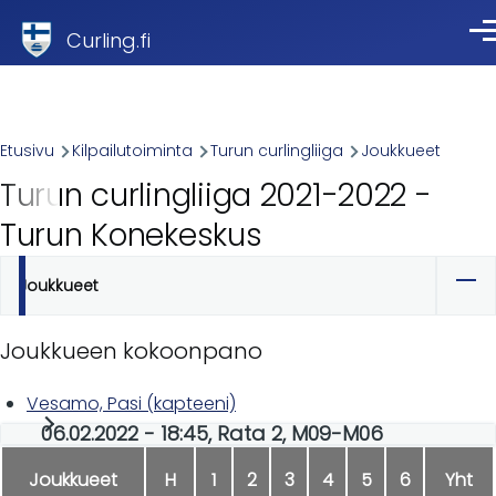
Skip to main content
Curling.fi
Val
Breadcrumb
Etusivu
Kilpailutoiminta
Turun curlingliiga
Joukkueet
Turun curlingliiga 2021-2022 -
Turun Konekeskus
Joukkueet
Ensisijaiset
välilehdet
Joukkueen kokoonpano
Vesamo, Pasi (kapteeni)
06.02.2022 - 18:45, Rata 2, M09-M06
Joukkueet
H
1
2
3
4
5
6
Yht