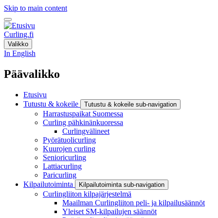
Skip to main content
Curling.fi
Valikko
In English
Päävalikko
Etusivu
Tutustu & kokeile
Tutustu & kokeile sub-navigation
Harrastuspaikat Suomessa
Curling pähkinänkuoressa
Curlingvälineet
Pyörätuolicurling
Kuurojen curling
Senioricurling
Lattiacurling
Paricurling
Kilpailutoiminta
Kilpailutoiminta sub-navigation
Curlingliiton kilpajärjestelmä
Maailman Curlingliiton peli- ja kilpailusäännöt
Yleiset SM-kilpailujen säännöt