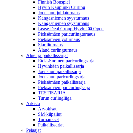
Finnish Bonspiel
Hyvin Kaupunki Curling
Joensuun juhlaturnaus
Kangasniemen syysturnaus
Kangasniemen syysturnaus
Lease Deal Group Hyvinkää Open
Pieksämäen paricurlingturnaus
Pieksämäen yöturnaus
Starttiturnaus
Åland curlingturnaus
Alue- ja paikallissarjat
Etelä-Suomen paricurlingsarja
Hyvinkään paikallissarja
Joensuun paikallissarja
Joensuun paricurlingsarja
Pieksämäen paikallissarja
Pieksämäen paricurlingsarja
TESTISARJA
Turun curlingliiga
Arkisto
Arvokisat
SM-kilpailut
Turnaukset
Paikallissarjat
Pelaajat