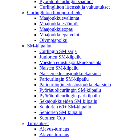
Pyörätuolicurlingin säännöt
Curlingliiton lisenssit ja vakuutukset
Curlingliiton huippu-urheilu
Maajoukkuevalinnat
Maajoukkuesäännöt
Maajoukkueopas
Maajoukkuepalvelut
Olympiapolku
SM-kilpailut
Curlingin SM-sarja
Juniorien SM-kilpailu
Miesten edustusjoukkuekarsinta
Naisten SM-kilpailu
Naisten edustusjoukkuekarsinta
Paricurlingin SM-kilpailu
Paricurlingin edustusjoukkuekarsinta
Pyörätuolicurlingin SM-kilpailu
Pyörätuolicurlingin parikilpailu
Sekajoukkueiden SM-kilpailu
Seniorien 60+ SM-kilpailu
Seniorien SM-kilpailu
Suomen Cup
Turnaukset
Alavus-turnaus
Alavus-turnaus