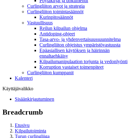
Pöytäkirjat ja dokumentit
Curlingliiton arvot ja strategia
Curlingliiton toimintasäännöt
Kurinpitosäännöt
Vastuullisuus
Reilun kilpailun ohjelma
Antidoping-ohjeet
Tasa-arvo- ja yhdenvertaisuussuunnitelma
Curlingliiton ohjeistus ympäristövastuusta
Epäasiallisen käytöksen ja häirinnän
ennaltaehkäisy
Kilpailumanipulaation torjunta ja vedonlyönti
Korruption vastaiset toimenpiteet
Curlingliiton kumppanit
Kalenteri
Käyttäjävalikko
Sisäänkirjautuminen
Breadcrumb
Etusivu
Kilpailutoiminta
Turun curlingliiga