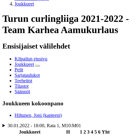
Joukkueet
Turun curlingliiga 2021-2022 -
Team Karhea Aamukurlaus
Ensisijaiset välilehdet
Kilpailun etusivu
Joukkueet
Pelit
Sarjataulukot
Teeheitot
Tilastot
Säännöt
Joukkueen kokoonpano
Hiltunen, Joni (kapteeni)
30.01.2022 - 18:00, Rata 1, M10:M01
Joukkueet
H
1
2
3
4
5
6
Yht