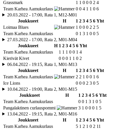
Grassmark
1
1
0
0
0
2
4
Team Karhea Aamukurlaus
0
0
4
1
1
0
6
20.03.2022 - 17:00, Rata 1, M12-M01
Joukkueet
H
1
2
3
4
5
6
Yht
Loimaa Blues
1
0
0
0
2
2
5
Team Karhea Aamukurlaus
0
1
3
1
0
0
5
27.03.2022 - 17:00, Rata 2, M01-M04
Joukkueet
H
1
2
3
4
5
6
Yht
Team Karhea Aamukurlaus
1
1
1
0
0
1
4
Kierivät Kivet
0
0
0
1
1
0
2
06.04.2022 - 19:15, Rata 1, M01-M13
Joukkueet
H
1
2
3
4
5
6
Yht
Team Karhea Aamukurlaus
2
2
1
0
0
1
6
Ice Lions
0
0
0
2
3
0
5
10.04.2022 - 19:00, Rata 2, M01-M15
Joukkueet
H
1
2
3
4
5
6
Yht
Team Karhea Aamukurlaus
0
0
1
3
1
0
5
Pangalaktinen curlauspommi
3
1
0
0
0
1
5
13.04.2022 - 19:15, Rata 2, M01-M16
Joukkueet
H
1
2
3
4
5
6
Yht
Team Karhea Aamukurlaus
5
1
2
1
0
2
11