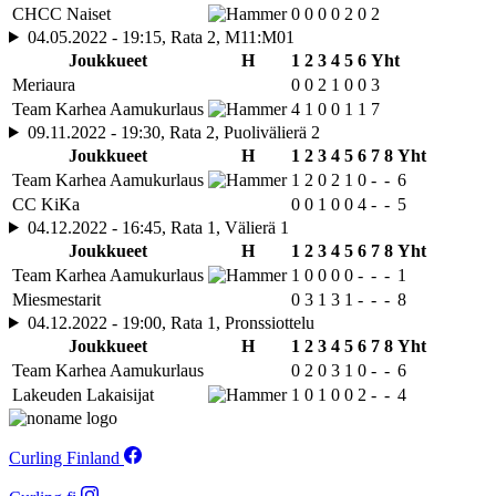
CHCC Naiset
0
0
0
0
2
0
2
04.05.2022 - 19:15, Rata 2, M11:M01
Joukkueet
H
1
2
3
4
5
6
Yht
Meriaura
0
0
2
1
0
0
3
Team Karhea Aamukurlaus
4
1
0
0
1
1
7
09.11.2022 - 19:30, Rata 2, Puolivälierä 2
Joukkueet
H
1
2
3
4
5
6
7
8
Yht
Team Karhea Aamukurlaus
1
2
0
2
1
0
-
-
6
CC KiKa
0
0
1
0
0
4
-
-
5
04.12.2022 - 16:45, Rata 1, Välierä 1
Joukkueet
H
1
2
3
4
5
6
7
8
Yht
Team Karhea Aamukurlaus
1
0
0
0
0
-
-
-
1
Miesmestarit
0
3
1
3
1
-
-
-
8
04.12.2022 - 19:00, Rata 1, Pronssiottelu
Joukkueet
H
1
2
3
4
5
6
7
8
Yht
Team Karhea Aamukurlaus
0
2
0
3
1
0
-
-
6
Lakeuden Lakaisijat
1
0
1
0
0
2
-
-
4
Curling Finland