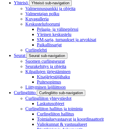
Yhteisö
Yhteisö sub-navigation
Valmennuspankki ja ohjeita
Valmentajan polku
Kuvagalleria
Keskustelufoorumi
Pelaaja- ja välinepörssi
Yleinen keskustelu
SM-sarja, turnaukset ja arvokisat
Paikallissarjat
Curlinglehti
Seurat
Seurat sub-navigation
Suomen curlingseurat
Seurakehitys ja ohjeita
Kilpailujen järjestäminen
Kisajärjestäjähaku
Puitesopimus
Liittyminen lajiliittoon
Curlingliitto
Curlingliitto sub-navigation
Curlingliiton yhteystiedot
Laskutusohjeet
Curlingliiton hallitus ja toiminta
Curlingliiton hallitus
Toimialuevastaavat ja koordinaattorit
Valiokunnat & vastuualueet