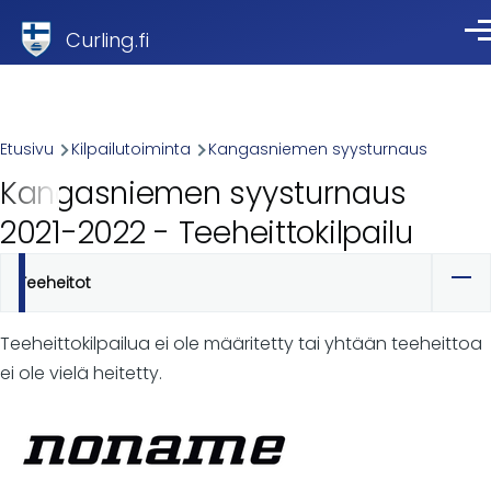
Skip to main content
Curling.fi
Val
Breadcrumb
Etusivu
Kilpailutoiminta
Kangasniemen syysturnaus
Kangasniemen syysturnaus
2021-2022 - Teeheittokilpailu
Teeheitot
Ensisijaiset
välilehdet
Teeheittokilpailua ei ole määritetty tai yhtään teeheittoa
ei ole vielä heitetty.