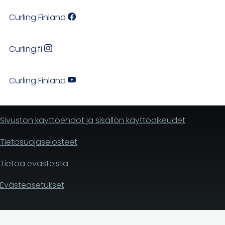
Curling Finland
Curling.fi
Curling Finland
Sivuston käyttöehdot ja sisällön käyttöoikeudet
Tietosuojaselosteet
Tietoa evästeistä
Evästeasetukset