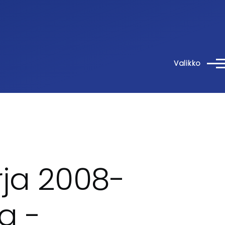
Valikko
rja 2008-
a -