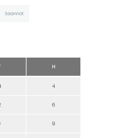
Säännöt
V
H
4
4
2
6
9
9