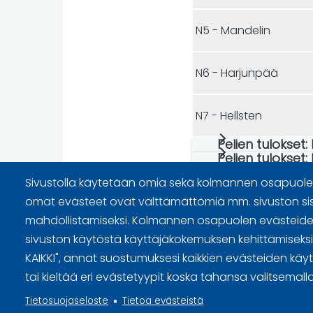
N5 - Mandelin
N6 - Harjunpää
N7 - Hellsten
Pelien tulokset: 
Pelien tulokset: 
Sivustolla käytetään omia sekä kolmannen osapuolen
omat evästeet ovat välttämättömiä mm. sivuston si
mahdollistamiseksi. Kolmannen osapuolen evästeiden
Sivuston käyttöehdot ja sisällö
sivuston käytöstä käyttäjäkokemuksen kehittämiseksi. 
Tietosuojaselosteet
KAIKKI", annat suostumuksesi kaikkien evästeiden käy
tai kieltää eri evästetyypit koska tahansa valitsemalla
Tietoa evästeistä
Tietosuojaseloste
Tietoa evästeistä