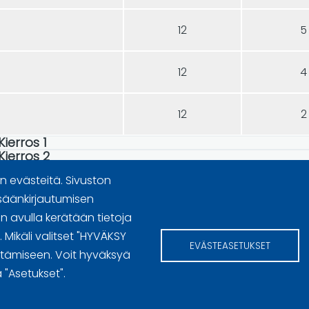
12
5
12
4
12
2
Kierros 1
Kierros 2
 evästeitä. Sivuston
säänkirjautumisen
 avulla kerätään tietoja
n käyttöoikeudet
Mikäli valitset "HYVÄKSY
EVÄSTEASETUKSET
ttämiseen. Voit hyväksyä
 "Asetukset".