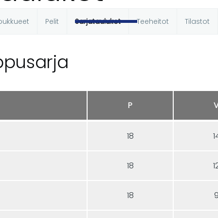
oukkueet
Pelit
Sarjataulukot
Teeheitot
Tilastot
t
ppusarja
P
18
1
18
1
18