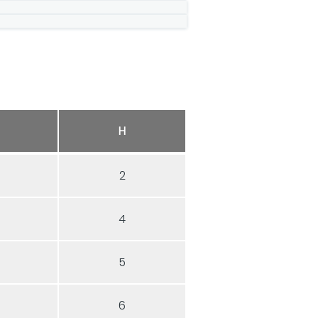
H
2
4
5
6