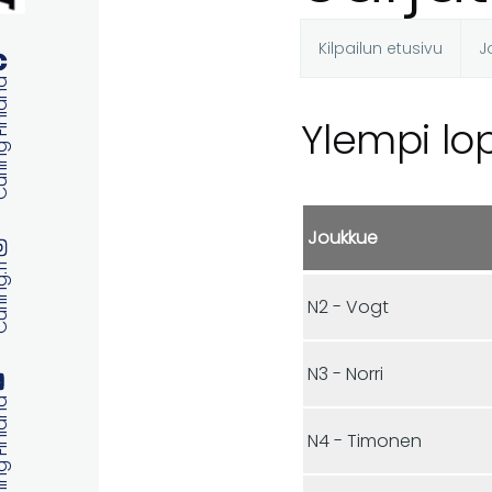
Kilpailun etusivu
J
Ensisijaise
 Finland
välilehdet
Ylempi lo
Joukkue
ng.fi
N2 - Vogt
N3 - Norri
 Finland
N4 - Timonen