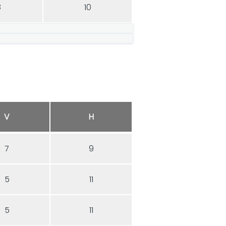
8
10
V
H
7
9
5
11
5
11