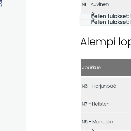
N1 - Auvinen
Pelien tulokset:
Pelien tulokset:
Alempi lo
Joukkue
N6 - Harjunpää
N7 - Hellsten
N5 - Mandelin