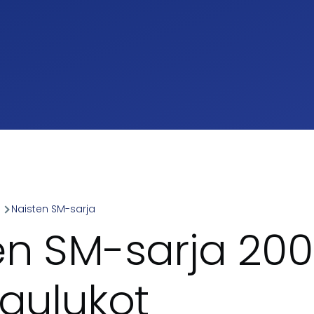
a
Naisten SM-sarja
umb
en SM-sarja 20
taulukot