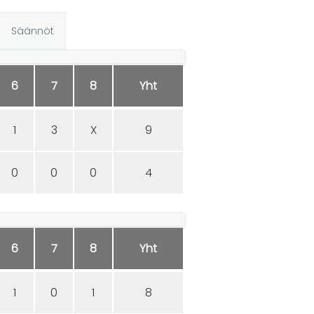
Säännöt
6
7
8
Yht
1
3
X
9
0
0
0
4
6
7
8
Yht
1
0
1
8