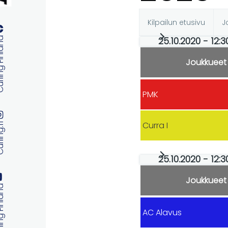
Kilpailun etusivu
J
Ensisijaise
25.10.2020 - 12:3
 Finland
välilehdet
Joukkueet
PMK
Curra I
ng.fi
25.10.2020 - 12:
Joukkueet
 Finland
AC Alavus