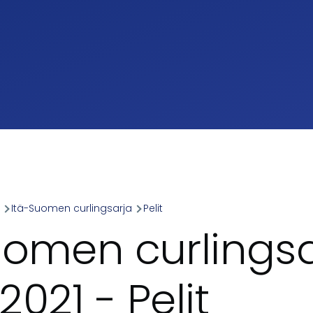
a
Itä-Suomen curlingsarja
Pelit
umb
uomen curlingsa
021 - Pelit