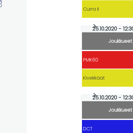
Curra II
25.10.2020 - 12:
Joukkueet
PMK60
Kivekkäät
25.10.2020 - 12:
Joukkueet
DCT