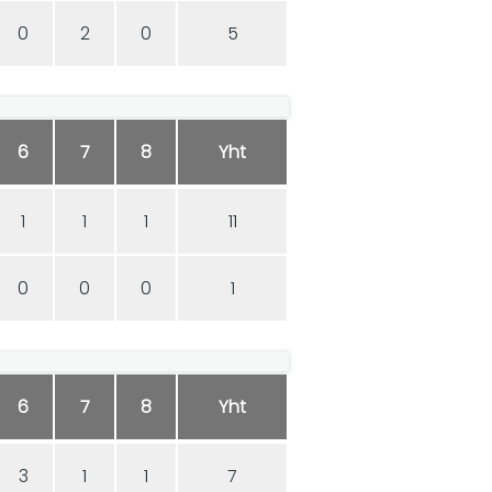
0
2
0
5
6
7
8
Yht
1
1
1
11
0
0
0
1
6
7
8
Yht
3
1
1
7