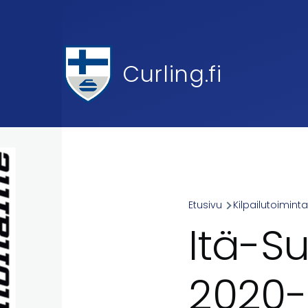
Skip to main content
Curling.fi
Etusivu
Kilpailutoimint
Breadcr
Itä-S
2020-2