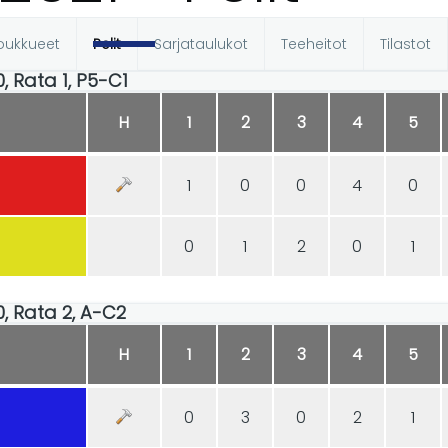
oukkueet
Pelit
Sarjataulukot
Teeheitot
Tilastot
t
0, Rata 1, P5-C1
H
1
2
3
4
5
1
0
0
4
0
0
1
2
0
1
30, Rata 2, A-C2
H
1
2
3
4
5
0
3
0
2
1