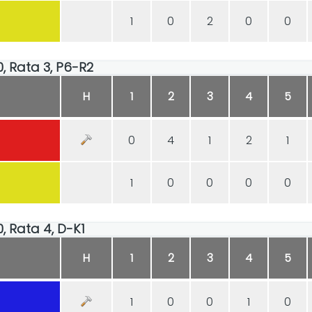
1
0
2
0
0
30, Rata 3, P6-R2
H
1
2
3
4
5
0
4
1
2
1
1
0
0
0
0
30, Rata 4, D-K1
H
1
2
3
4
5
1
0
0
1
0