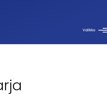
Valikko
rja