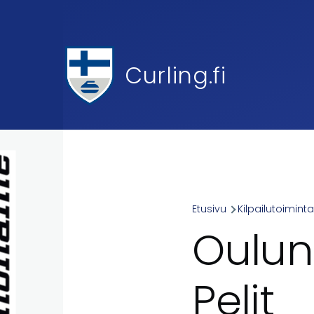
Skip to main content
Curling.fi
Etusivu
Kilpailutoimint
Breadcr
Oulun
Pelit