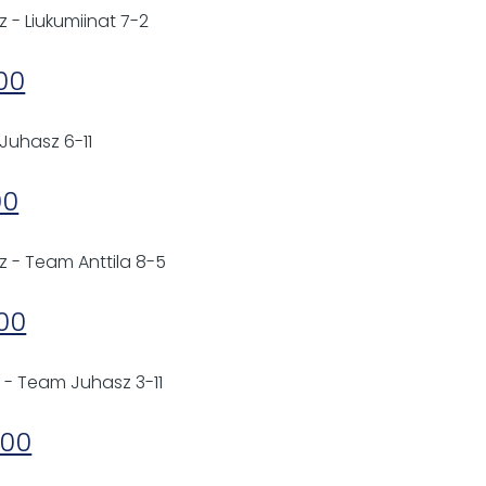
 - Liukumiinat 7-2
:00
 Juhasz 6-11
00
z - Team Anttila 8-5
:00
a - Team Juhasz 3-11
:00