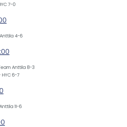
 HYC 7-0
:00
Anttila 4-6
:00
 Team Anttila 8-3
 - HYC 6-7
00
nttila 11-6
00