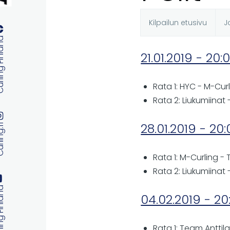
Kilpailun etusivu
J
Ensisijaise
 Finland
21.01.2019 - 20:
välilehdet
Rata 1: HYC - M-Cur
Rata 2: Liukumiinat 
28.01.2019 - 20
ng.fi
Rata 1: M-Curling -
Rata 2: Liukumiinat 
 Finland
04.02.2019 - 20
Rata 1: Team Anttil