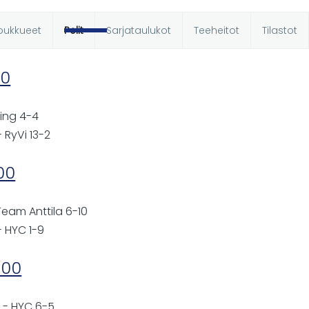
oukkueet
Pelit
Sarjataulukot
Teeheitot
Tilastot
t
00
ling 4-4
- RyVi 13-2
:00
 Team Anttila 6-10
- HYC 1-9
:00
a - HYC 6-5