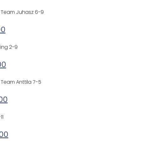
 - Team Juhasz 6-9
00
ling 2-9
00
- Team Anttila 7-5
:00
11
:00