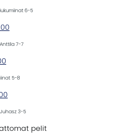
Liukumiinat 6-5
:00
Anttila 7-7
00
miinat 5-8
:00
 Juhasz 3-5
attomat pelit