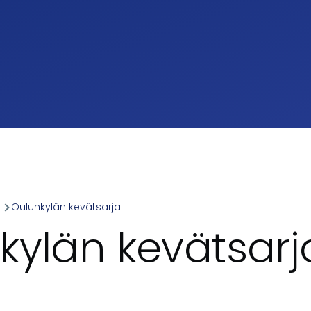
a
Oulunkylän kevätsarja
umb
kylän kevätsarj