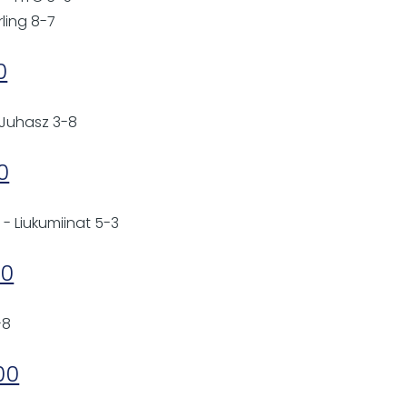
rling 8-7
0
 Juhasz 3-8
00
 - Liukumiinat 5-3
00
-8
00